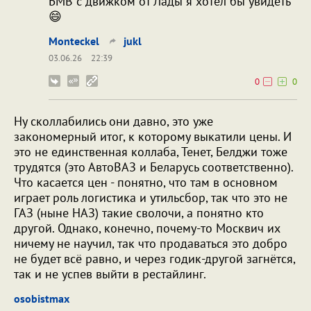
БМВ с движком от Лады я хотел бы увидеть
😄
Monteckel
jukl
03.06.26
22:39
0
0
Ну сколлабились они давно, это уже
закономерный итог, к которому выкатили цены. И
это не единственная коллаба, Тенет, Белджи тоже
трудятся (это АвтоВАЗ и Беларусь соответственно).
Что касается цен - понятно, что там в основном
играет роль логистика и утильсбор, так что это не
ГАЗ (ныне НАЗ) такие сволочи, а понятно кто
другой. Однако, конечно, почему-то Москвич их
ничему не научил, так что продаваться это добро
не будет всё равно, и через годик-другой загнётся,
так и не успев выйти в рестайлинг.
osobistmax