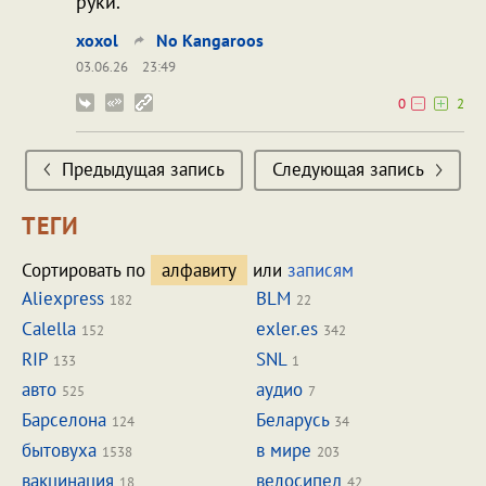
руки.
xoxol
No Kangaroos
03.06.26
23:49
0
2
Предыдущая запись
Следующая запись
ТЕГИ
Сортировать по
алфавиту
или
записям
Aliexpress
BLM
182
22
Calella
exler.es
152
342
RIP
SNL
133
1
авто
аудио
525
7
Барселона
Беларусь
124
34
бытовуха
в мире
1538
203
вакцинация
велосипед
18
42