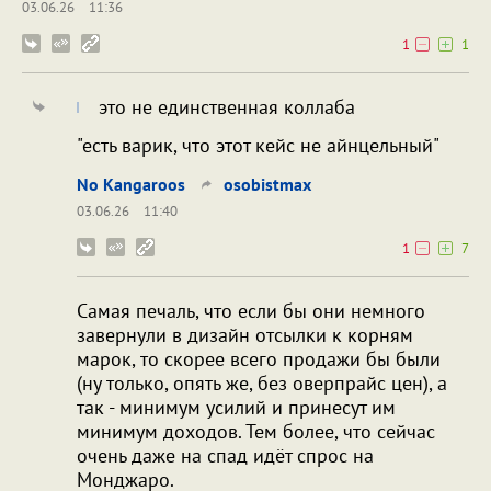
03.06.26
11:36
1
1
это не единственная коллаба
"есть варик, что этот кейс не айнцельный"
No Kangaroos
osobistmax
03.06.26
11:40
1
7
Самая печаль, что если бы они немного
завернули в дизайн отсылки к корням
марок, то скорее всего продажи бы были
(ну только, опять же, без оверпрайс цен), а
так - минимум усилий и принесут им
минимум доходов. Тем более, что сейчас
очень даже на спад идёт спрос на
Монджаро.