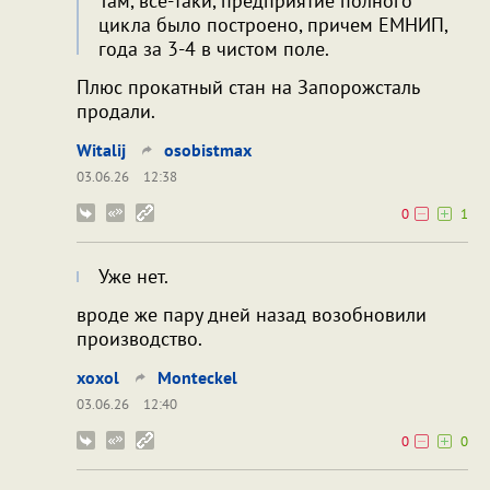
Там, всё-таки, предприятие полного
цикла было построено, причем ЕМНИП,
года за 3-4 в чистом поле.
Плюс прокатный стан на Запорожсталь
продали.
Witalij
osobistmax
03.06.26
12:38
0
1
Уже нет.
вроде же пару дней назад возобновили
производство.
xoxol
Monteckel
03.06.26
12:40
0
0