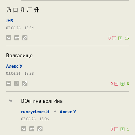
乃 口 几 厂 升
JHS
03.06.26
15:54
0
13
Волгалище
Алекс У
03.06.26
13:58
0
8
ВОлгина волгИна
runcyclexcski
Алекс У
03.06.26
15:06
0
1