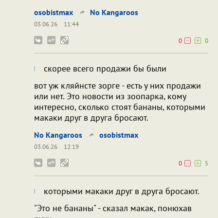
osobistmax
No Kangaroos
03.06.26
11:44
0
0
скорее всего продажи бы были
вот уж кляйнсте зорге - есть у них продажи
или нет. Это новости из зоопарка, кому
интересно, сколько стоят бананы, которыми
макаки друг в друга бросают.
No Kangaroos
osobistmax
03.06.26
12:19
0
5
которыми макаки друг в друга бросают.
"Это не бананы" - сказал макак, понюхав