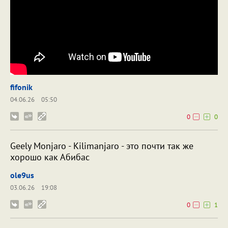
fifonik
04.06.26
05:50
0
0
Geely Monjaro - Kilimanjaro - это почти так же
хорошо как Абибас
ole9us
03.06.26
19:08
0
1