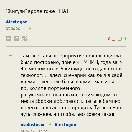
"Жигули" вроде тоже - FIAT.
AlexLogon
03.06.26
11:41
0
4
Там, всё-таки, предприятие полного цикла
было построено, причем ЕМНИП, года за 3-
4 в чистом поле. А китайцы не отдают свои
технологии, здесь сценарий как был в своё
время с шевроле блейзерами - машины
приходят в порт немного
разукомплектованными, своим ходом то
места сборки добираются, дальше бампер
повесил и в салон на продажу. Тут, конечно,
чуть сложнее, но глобально схема такая.
osobistmax
AlexLogon
03.06.26
12:07