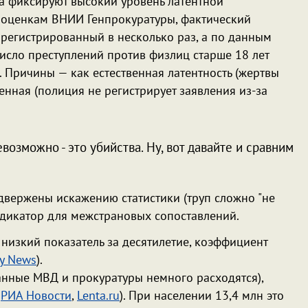
а фиксируют высокий уровень латентной
о оценкам ВНИИ Генпрокуратуры, фактический
арегистрированный в несколько раз, а по данным
исло преступлений против физлиц старше 18 лет
. Причины — как естественная латентность (жертвы
енная (полиция не регистрирует заявления из-за
возможно - это убийства. Ну, вот давайте и сравним
двержены искажению статистики (труп сложно "не
индикатор для межстрановых сопоставлений.
й низкий показатель за десятилетие, коэффициент
y News
).
данные МВД и прокуратуры немного расходятся),
,
РИА Новости
,
Lenta.ru
). При населении 13,4 млн это