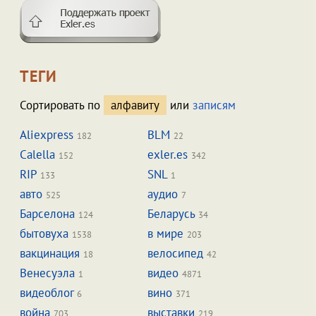
ТЕГИ
Сортировать по
алфавиту
или
записям
Aliexpress
BLM
182
22
Calella
exler.es
152
342
RIP
SNL
133
1
авто
аудио
525
7
Барселона
Беларусь
124
34
бытовуха
в мире
1538
203
вакцинация
велосипед
18
42
Венесуэла
видео
1
4871
видеоблог
вино
6
371
война
выставки
703
219