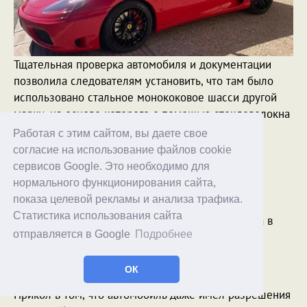
Тщательная проверка автомобиля и документации
позволила следователям установить, что там было
использовано стальное монококовое шасси другой
марки, на основе которого с помощью стекловолокна
и других недорогих материалов был построен
Работая с этим сайтом, вы даете свое
автомобиль, внешне напоминающий Ferrari, с
согласие на использование файлов cookie
имитацией и использованием дизайнов, линий,
сервисов Google. Это необходимо для
логотипов и шрифтов знаменитого бренда.
нормального функционирования сайта,
показа целевой рекламы и анализа трафика.
На автомобиле был изображен черный конь,
Статистика использования сайта
опирающийся на задние ноги, желтый фон герба в
отправляется в Google
Подробнее
честь города Модена, где была основана марка,
итальянский флаг и аббревиатура SF от Scuderia
Ferrari.
ОК
Прикол в том, что автомобиль даже имел разрешения