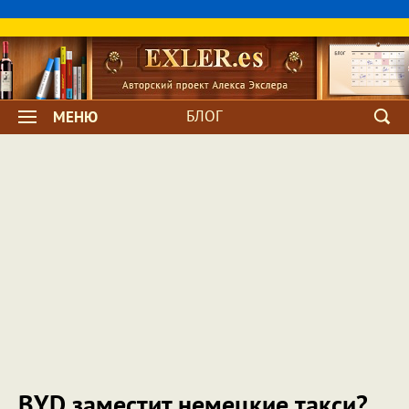
БЛОГ
МЕНЮ
BYD заместит немецкие такси?