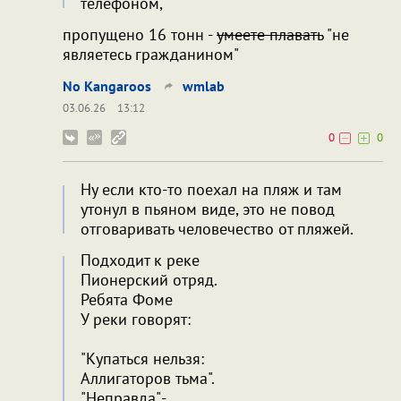
телефоном,
пропущено 16 тонн -
умеете плавать
"не
являетесь гражданином"
No Kangaroos
wmlab
03.06.26
13:12
0
0
Ну если кто-то поехал на пляж и там
утонул в пьяном виде, это не повод
отговаривать человечество от пляжей.
Подходит к реке
Пионерский отряд.
Ребята Фоме
У реки говорят:
"Купаться нельзя:
Аллигаторов тьма".
"Неправда",-