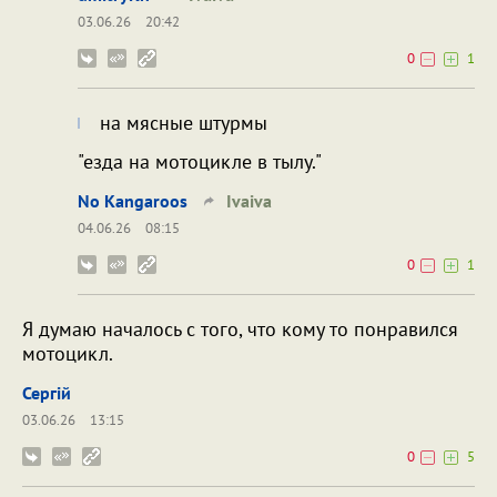
03.06.26
20:42
0
1
на мясные штурмы
"езда на мотоцикле в тылу."
No Kangaroos
Ivaiva
04.06.26
08:15
0
1
Я думаю началось с того, что кому то понравился
мотоцикл.
Сергій
03.06.26
13:15
0
5