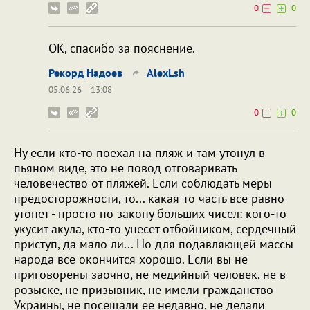
0
0
ОК, спасибо за пояснение.
Рекорд Надоев
AlexLsh
05.06.26
13:08
0
0
Ну если кто-то поехал на пляж и там утонул в
пьяном виде, это не повод отговаривать
человечество от пляжей. Если соблюдать меры
предосторожности, то... какая-то часть все равно
утонет - просто по закону больших чисел: кого-то
укусит акула, кто-то унесет отбойником, сердечный
приступ, да мало ли... Но для подавляющей массы
народа все окончится хорошо. Если вы не
приговорены заочно, не медийный человек, не в
розыске, не призывник, не имели гражданство
Украины, не посещали ее недавно, не делали