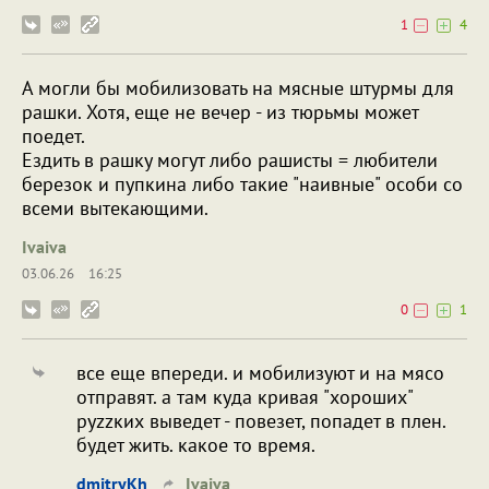
1
4
А могли бы мобилизовать на мясные штурмы для
рашки. Хотя, еще не вечер - из тюрьмы может
поедет.
Ездить в рашку могут либо рашисты = любители
березок и пупкина либо такие "наивные" особи со
всеми вытекающими.
Ivaiva
03.06.26
16:25
0
1
все еще впереди. и мобилизуют и на мясо
отправят. а там куда кривая "хороших"
руzzких выведет - повезет, попадет в плен.
будет жить. какое то время.
dmitryKh
Ivaiva