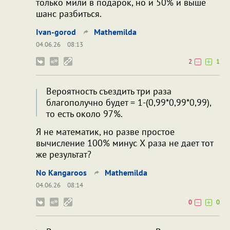
только мили в подарок, но и 50% и выше
шанс разбиться.
Ivan-gorod
Mathemilda
04.06.26
08:13
2
1
Вероятность съездить три раза
благополучно будет = 1-(0,99*0,99*0,99),
то есть около 97%.
Я не математик, но разве простое
вычисление 100% минус Х раза не дает тот
же результат?
No Kangaroos
Mathemilda
04.06.26
08:14
0
0