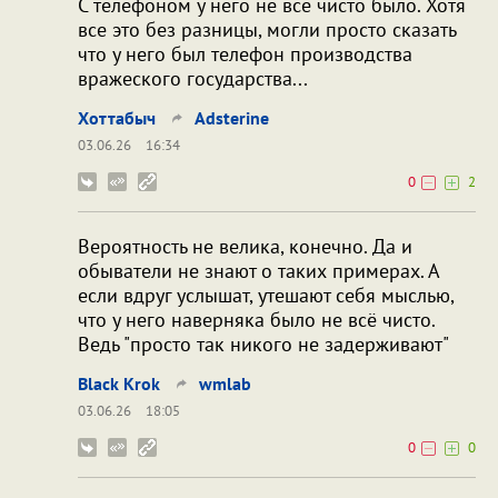
С телефоном у него не все чисто было. Хотя
все это без разницы, могли просто сказать
что у него был телефон производства
вражеского государства...
Хоттабыч
Adsterine
03.06.26
16:34
0
2
Вероятность не велика, конечно. Да и
обыватели не знают о таких примерах. А
если вдруг услышат, утешают себя мыслью,
что у него наверняка было не всё чисто.
Ведь "просто так никого не задерживают"
Black Krok
wmlab
03.06.26
18:05
0
0