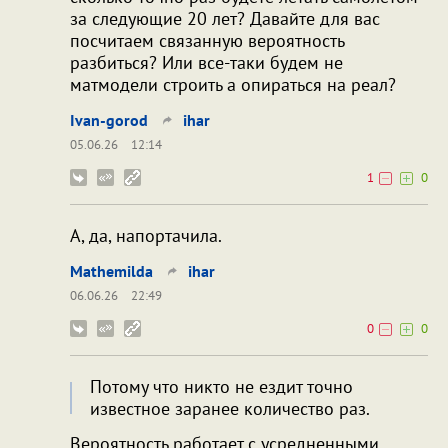
за следующие 20 лет? Давайте для вас
посчитаем связанную вероятность
разбиться? Или все-таки будем не
матмодели строить а опираться на реал?
Ivan-gorod
ihar
05.06.26
12:14
1
0
А, да, напортачила.
Mathemilda
ihar
06.06.26
22:49
0
0
Потому что никто не ездит точно
известное заранее количество раз.
Вероятность работает с усредненными