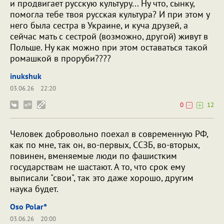
и продвигает русскую культуру... Ну что, сынку,
помогла тебе твоя русская культура? И при этом у
него была сестра в Украине, и куча друзей, а
сейчас мать с сестрой (возможно, другой) живут в
Польше. Ну как можно при этом оставаться такой
ромашкой в проруби????
inukshuk
03.06.26
22:20
0
12
Человек добровольно поехал в современную РФ,
как по мне, так он, во-первых, ССЗБ, во-вторых,
повинен, вменяемые люди по фашистким
государствам не шастают. А то, что срок ему
выписали "свои", так это даже хорошо, другим
наука будет.
Oso Polar°
03.06.26
20:00