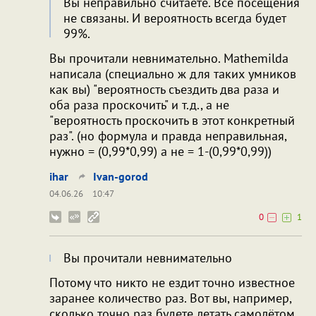
Вы неправильно считаете. Все посещения
не связаны. И вероятность всегда будет
99%.
Вы прочитали невнимательно. Mathemilda
написала (специально ж для таких умников
как вы) "вероятность съездить два раза и
оба раза проскочить" и т.д., а не
"вероятность проскочить в этот конкретный
раз". (но формула и правда неправильная,
нужно = (0,99*0,99) а не = 1-(0,99*0,99))
ihar
Ivan-gorod
04.06.26
10:47
0
1
Вы прочитали невнимательно
Потому что никто не ездит точно известное
заранее количество раз. Вот вы, например,
сколько точно раз будете летать самолётом