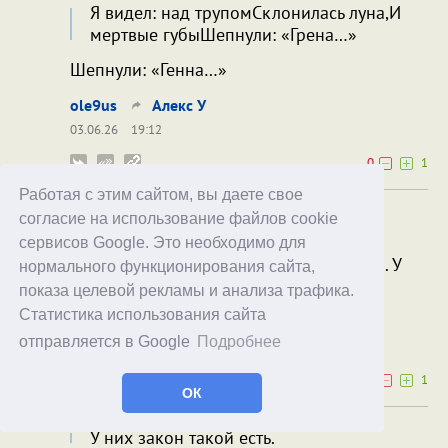
Я видел: над трупомСклонилась луна,И
мертвые губыШепнули: «Грена…»
Шепнули: «Генна…»
ole9us
Алекс У
03.06.26
19:12
0
1
Работая с этим сайтом, вы даете свое
Любого родившегося на территории
согласие на использование файлов cookie
современной России можно объявить
сервисов Google. Это необходимо для
гражданином России на её территории. У
нормального функционирования сайта,
них закон такой есть.
показа целевой рекламы и анализа трафика.
Статистика использования сайта
Mathemilda
No Kangaroos
отправляется в Google
Подробнее
03.06.26
22:58
0
1
ОК
У них закон такой есть.