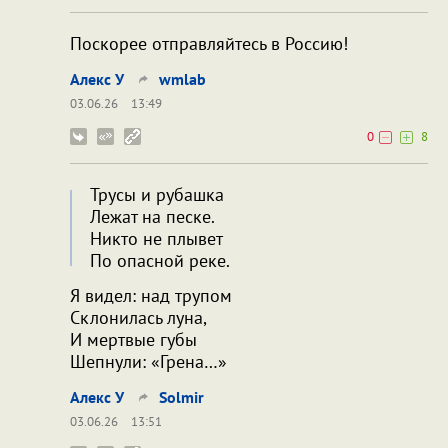
Поскорее отправляйтесь в Россию!
Алекс У
wmlab
03.06.26
13:49
0
8
Трусы и рубашка
Лежат на песке.
Никто не плывет
По опасной реке.
Я видел: над трупом
Склонилась луна,
И мертвые губы
Шепнули: «Грена…»
Алекс У
Solmir
03.06.26
13:51