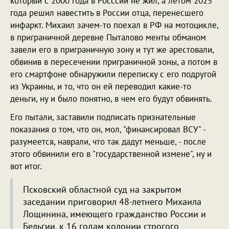
который с 2000 года в Росссии не жил, а летом 2025
года решил навестить в России отца, перенесшего
инфаркт. Михаил зачем-то поехал в РФ на мотоцикле,
в приграничной деревне Пыталово менты обманом
завели его в приграничную зону и тут же арестовали,
обвинив в пересечении приграничной зоны, а потом в
его смартфоне обнаружили переписку с его подругой
из Украины, и то, что он ей переводил какие-то
деньги, ну и было понятно, в чем его будут обвинять.
Его пытали, заставили подписать признательные
показания о том, что он, мол, "финансировал ВСУ" -
разумеется, наврали, что так дадут меньше, - после
этого обвинили его в "государственной измене", ну и
вот итог.
Псковский областной суд на закрытом
заседании приговорил 48-летнего Михаила
Лощинина, имеющего гражданство России и
Бельгии, к 16 годам колонии строгого