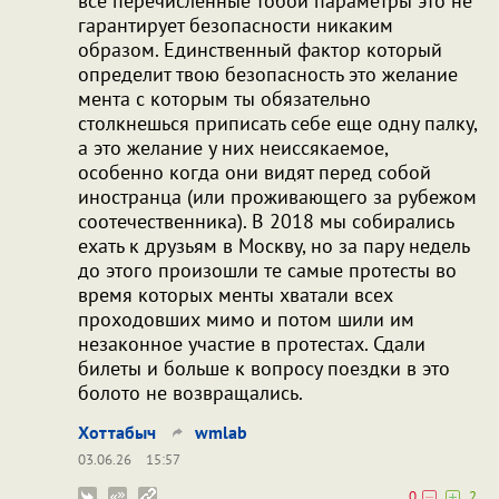
все перечисленные тобой параметры это не
гарантирует безопасности никаким
образом. Единственный фактор который
определит твою безопасность это желание
мента с которым ты обязательно
столкнешься приписать себе еще одну палку,
а это желание у них неиссякаемое,
особенно когда они видят перед собой
иностранца (или проживающего за рубежом
соотечественника). В 2018 мы собирались
ехать к друзьям в Москву, но за пару недель
до этого произошли те самые протесты во
время которых менты хватали всех
проходовших мимо и потом шили им
незаконное участие в протестах. Сдали
билеты и больше к вопросу поездки в это
болото не возвращались.
Хоттабыч
wmlab
03.06.26
15:57
0
2