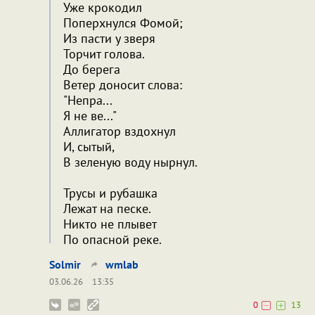
Уже крокодил
Поперхнулся Фомой;
Из пасти у зверя
Торчит голова.
До берега
Ветер доносит слова:
"Непра...
Я не ве..."
Аллигатор вздохнул
И, сытый,
В зеленую воду нырнул.
Трусы и рубашка
Лежат на песке.
Никто не плывет
По опасной реке.
Solmir
wmlab
03.06.26
13:35
0
13