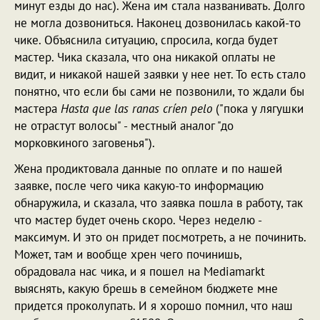
минут езды до нас). Жена им стала названивать. Долго
не могла дозвониться. Наконец дозвонилась какой-то
чике. Объяснила ситуацию, спросила, когда будет
мастер. Чика сказала, что она никакой оплаты не
видит, и никакой нашей заявки у нее нет. То есть стало
понятно, что если бы сами не позвонили, то ждали бы
мастера
Hasta que las ranas críen pelo
("пока у лягушки
не отрастут волосы" - местный аналог "до
морковкиного заговенья").
Жена продиктовала данные по оплате и по нашей
заявке, после чего чика какую-то информацию
обнаружила, и сказала, что заявка пошла в работу, так
что мастер будет очень скоро. Через неделю -
максимум. И это он придет посмотреть, а не починить.
Может, там и вообще хрен чего починишь,
обрадовала нас чика, и я пошел на Mediamarkt
выяснять, какую брешь в семейном бюджете мне
придется проколупать. И я хорошо помнил, что наш