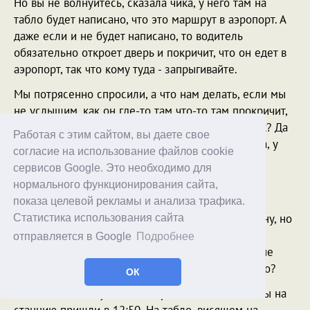
Но вы не волнуйтесь, сказала чика, у него там на
табло будет написано, что это маршрут в аэропорт. А
даже если и не будет написано, то водитель
обязательно откроет дверь и покричит, что он едет в
аэропорт, так что кому туда - запрыгивайте.
Мы потрясенно спросили, а что нам делать, если мы
не услышим, как он где-то там что-то там прокричит,
ведь там этих платформ - больше двадцати штук? Да
Работая с этим сайтом, вы даете свое
услышите вы, не волнуйтесь, успокоила нас чика, у
согласие на использование файлов cookie
нас все водители - очень голосистые.
сервисов Google. Это необходимо для
Не сказать что она нас сильно успокоила, да и
нормального функционирования сайта,
уровень творящегося на автостанции бардака
показа целевой рекламы и анализа трафика.
превосходил даже привычную испанскую маньяну, но
Статистика использования сайта
деваться нам было некуда: решили на станцию
отправляется в Google
Подробнее
прийти заранее, а если попасть в автобус так и не
удастся, то тогда возьмем такси, куда деваться-то?
ОК
На билете было указано отправление в 13:15. Мы на