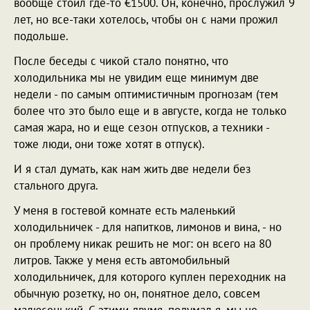
вообще стоил где-то €1500. Он, конечно, прослужил 9
лет, но все-таки хотелось, чтобы он с нами прожил
подольше.
После беседы с чикой стало понятно, что
холодильника мы не увидим еще минимум две
недели - по самым оптимистичным прогнозам (тем
более что это было еще и в августе, когда не только
самая жара, но и еще сезон отпусков, а техники -
тоже люди, они тоже хотят в отпуск).
И я стал думать, как нам жить две недели без
стального друга.
У меня в гостевой комнате есть маленький
холодильничек - для напитков, лимонов и вина, - но
он проблему никак решить не мог: он всего на 80
литров. Также у меня есть автомобильный
холодильничек, для которого куплен переходник на
обычную розетку, но он, понятное дело, совсем
малюсенький. С этими двумя, подумал я, мы не