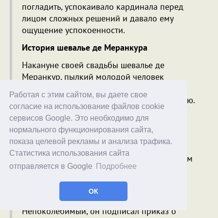
погладить, успокаивало кардинала перед
лицом сложных решений и давало ему
ощущение успокоенности.
История шевалье де Меранкура
Накануне своей свадьбы шевалье де
Меранкур, пылкий молодой человек
двадцати лет, участвовал в дуэли, которая
Работая с этим сайтом, вы даете свое
была строго запрещена и каралась смертью.
согласие на использование файлов cookie
Арестованный, шевалье ожидал приказа о
сервисов Google. Это необходимо для
казни от Ришелье, который взял время на
нормального функционирования сайта,
размышление.
показа целевой рекламы и анализа трафика.
Статистика использования сайта
Ришелье должен был подумать, прежде чем
отправляется в Google
Подробнее
принять столь серьезное решение о казни
молодого человека, накануне свадьбы, да
ОК
еще и члена французской аристократии.
Непоколебимый, он подписал приказ о