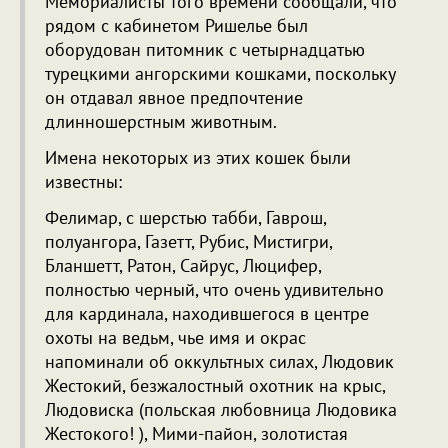
Мемориалисты того времени сообщали, что
рядом с кабинетом Ришелье был
оборудован питомник с четырнадцатью
турецкими ангорскими кошками, поскольку
он отдавал явное предпочтение
длинношерстным животным.
Имена некоторых из этих кошек были
известны:
Фелимар, с шерстью табби, Гаврош,
полуангора, Газетт, Рубис, Мистигри,
Бланшетт, Ратон, Сайрус, Люцифер,
полностью черный, что очень удивительно
для кардинала, находившегося в центре
охоты на ведьм, чье имя и окрас
напоминали об оккультных силах, Людовик
Жестокий, безжалостный охотник на крыс,
Людовиска (польская любовница Людовика
Жестокого! ), Мими-пайон, золотистая