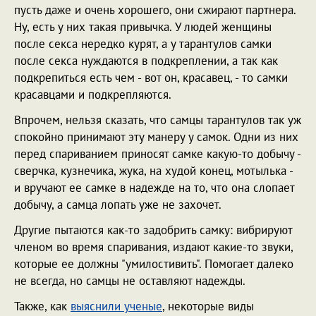
пусть даже и очень хорошего, они сжирают партнера.
Ну, есть у них такая привычка. У людей женщины
после секса нередко курят, а у тарантулов самки
после секса нуждаются в подкреплении, а так как
подкрепиться есть чем - вот он, красавец, - то самки
красавцами и подкрепляются.
Впрочем, нельзя сказать, что самцы тарантулов так уж
спокойно принимают эту манеру у самок. Одни из них
перед спариванием приносят самке какую-то добычу -
сверчка, кузнечика, жука, на худой конец, мотылька -
и вручают ее самке в надежде на то, что она слопает
добычу, а самца лопать уже не захочет.
Другие пытаются как-то задобрить самку: вибрируют
членом во время спаривания, издают какие-то звуки,
которые ее должны "умилостивить". Помогает далеко
не всегда, но самцы не оставляют надежды.
Также, как
выяснили ученые
, некоторые виды