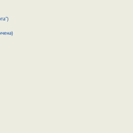
та")
нчена)