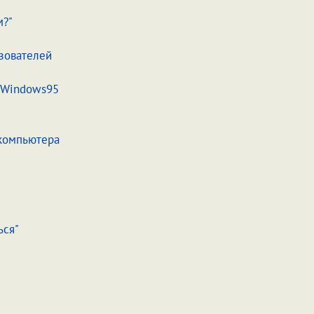
м?"
зователей
в Windows95
 компьютера
ься"