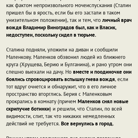
как фактом непроизвольного мочеиспускания (Сталин
пришел бы в ярость, если бы его застали в таком
унизительном положении), так и тем, что
личный врач
вождя Владимир Виноградов был, как и Власик,
недоступен, поскольку сидел в тюрьме.
Сталина подняли, уложили на диван и сообщили
Маленкову. Маленков обзвонил людей из ближнего
круга (Хрущева, Берию и Булганина), и рано утром они
спешно выехали на дачу. Но
вместе и поодиночке они
боялись спровоцировать вспышку гнева вождя
, если
тот вдруг очнется и обнаружит, что в его личное
пространство вторглись. Берия с Маленковым
прокрались в комнату (причем
Маленков снял новые
скрипучие ботинки
) и решили, что Сталин, по всей
видимости, спит, так что никаких немедленных
действий не требуется.
Все вернулись в город.