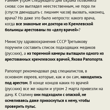
Ранним утром следующего дня охрана позвонила
снова: сон выглядел неестественным, не пора ли
(спустя двенадцать с лишним часов) вызвать, наконец,
врача? Но даже это было непросто: какого врача,
когда
все знакомые им доктора из Кремлевской
больницы арестованы по «делу врачей»
?
Министру здравоохранения СССР Третьякову
поручили составить список подходящих медиков
(русских), а
из тюремной камеры вытащили одного из
арестованных кремлевских врачей, Якова Рапопорта
.
Рапопорт рекомендовал ряд специалистов, в
основном евреев, которые, как и он сам,
находились
под арестом
. В конце концов каких-то врачей
(русских) все же нашли и утром 2 марта привезли на
дачу. К Сталину
они подходили с опаской, не
осмеливаясь даже прикоснуться к нему, чтобы
проверить пульс.