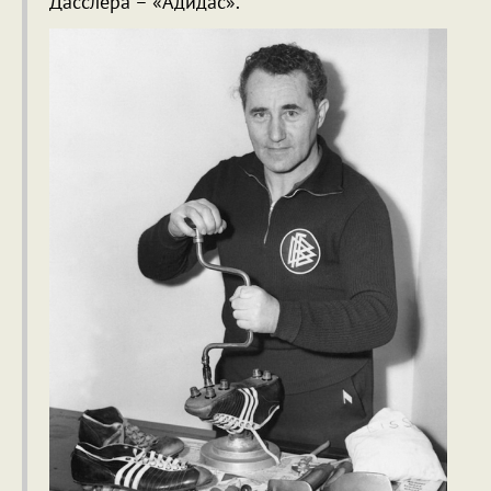
Дасслера – «Адидас».