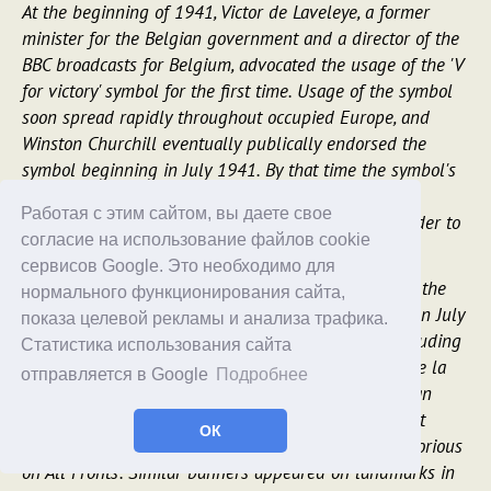
At the beginning of 1941, Victor de Laveleye, a former
minister for the Belgian government and a director of the
BBC broadcasts for Belgium, advocated the usage of the 'V
for victory' symbol for the first time. Usage of the symbol
soon spread rapidly throughout occupied Europe, and
Winston Churchill eventually publically endorsed the
symbol beginning in July 1941. By that time the symbol's
presence was pervasive as resistance movements
Работая с этим сайтом, вы даете свое
frequently placed graffiti featuring the symbol in order to
согласие на использование файлов cookie
inspire the occupied masses.
сервисов Google. Это необходимо для
The Germans were unable to suppress the usage of the
нормального функционирования сайта,
symbol, so they decided to co-opt it for themselves. In July
показа целевой рекламы и анализа трафика.
1941, various famous public landmarks in Paris-including
Статистика использования сайта
the Eiffel Tower, the Palais Bourbon, and the Place de la
отправляется в Google
Подробнее
Concorde-were adorned by a massive letter 'V' and an
accompanying banner which read 'Deutschland Siegt
ОК
Auf/An Allen Fronten', translating as 'Germany is Victorious
on All Fronts'. Similar banners appeared on landmarks in