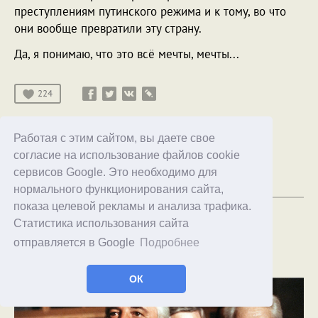
преступлениям путинского режима и к тому, во что
они вообще превратили эту страну.
Да, я понимаю, что это всё мечты, мечты...
224
Комментарии
(237)
Работая с этим сайтом, вы даете свое
о высоком
Мордор
согласие на использование файлов cookie
11.05.2023
14:00
сервисов Google. Это необходимо для
нормального функционирования сайта,
показа целевой рекламы и анализа трафика.
Кем для меня был Михаил
Статистика использования сайта
Горбачев
отправляется в Google
Подробнее
ОК