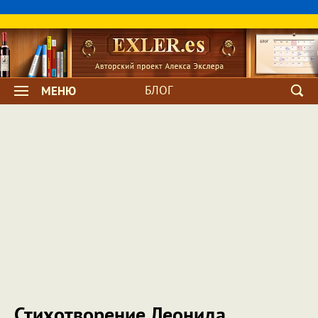
БЛОГ
МЕНЮ
Стихотворение Леонида