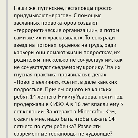
Наши же, путинские, гестаповцы просто
придумывают «врагов». С помощью
засланных провокаторов создают
«террористические организации», а потом
сами же их и «раскрывают». То есть ради
звезд на погонах, орденов на грудь, ради
карьеры они ломают жизни подросткаv, их
родителям, нисколько не сочувствуя им, как
не сочувствуют съедаемому кролику. Эта их
гнусная практика проявилась в делах
«Нового величия», «Сети», в деле канских
подростков. Причем одного из канских
ребят, 14-летнего Никиту Уварова, почти год
продержали в СИЗО. А в 16 лет впаяли ему 5
лет колонии. За «теракт в Minecraft». Кем,
скажите мне, надо быть, чтобы сажать 14-
летнего по сути ребенка? Разве эти
современные гестаповцы не чудовище?