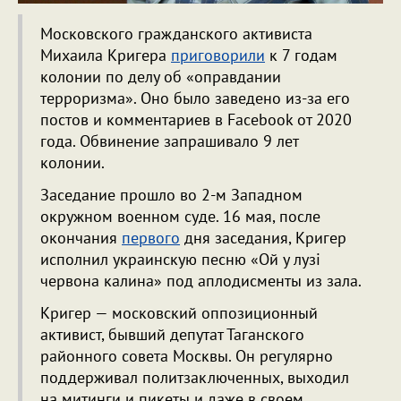
Московского гражданского активиста
Михаила Кригера
приговорили
к 7 годам
колонии по делу об «оправдании
терроризма». Оно было заведено из-за его
постов и комментариев в Facebook от 2020
года. Обвинение запрашивало 9 лет
колонии.
Заседание прошло во 2-м Западном
окружном военном суде. 16 мая, после
окончания
первого
дня заседания, Кригер
исполнил украинскую песню «Ой у лузі
червона калина» под аплодисменты из зала.
Кригер — московский оппозиционный
активист, бывший депутат Таганского
районного совета Москвы. Он регулярно
поддерживал политзаключенных, выходил
на митинги и пикеты и даже в своем