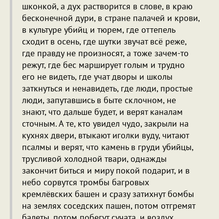
шконкой, а дух растворится в слове, в краю
бесконечной дури, в стране палачей и крови,
в культуре убийц и тюрем, где оттепель
сходит в осень, где шутки звучат всё реже,
где правду не произносят, а тоже зачем-то
режут, где бес марширует голым и трудно
его не видеть, где учат дворы и школы
заткнуться и ненавидеть, где люди, простые
люди, запутавшись в быте склочном, не
знают, что дальше будет, и верят каналам
сточным. А те, кто увидел чудо, закрыли на
кухнях двери, втыкают иголки вуду, читают
псалмы и верят, что камень в груди убийцы,
трусливой холодной твари, однажды
закончит биться и миру покой подарит, и в
небо сорвутся тромбы багровых
кремлёвских башен и сразу затихнут бомбы
на землях соседских пашен, потом отгремят
балеты, потом побегут сучата, и воздух