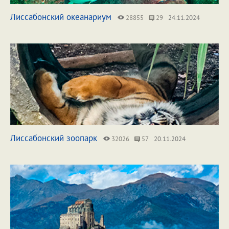
Лиссабонский океанариум
28855
29
24.11.2024
Лиссабонский зоопарк
32026
57
20.11.2024