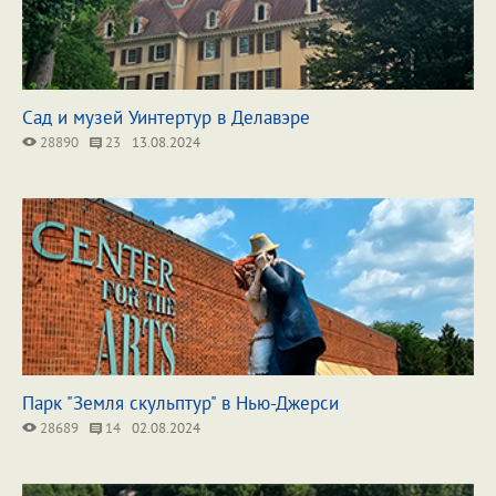
Сад и музей Уинтертур в Делавэре
28890
23
13.08.2024
Парк "Земля скульптур" в Нью-Джерси
28689
14
02.08.2024