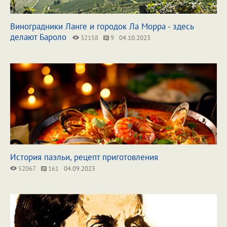
Виноградники Ланге и городок Ла Морра - здесь
делают Бароло
32158
9
04.10.2023
История паэльи, рецепт приготовления
52067
161
04.09.2023