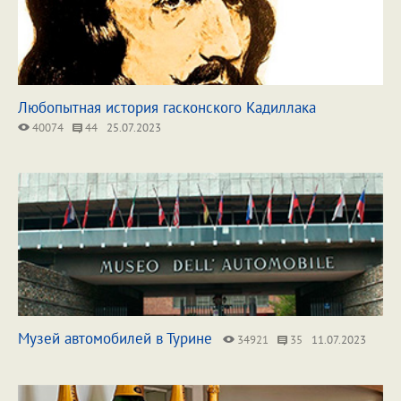
Любопытная история гасконского Кадиллака
40074
44
25.07.2023
Музей автомобилей в Турине
34921
35
11.07.2023