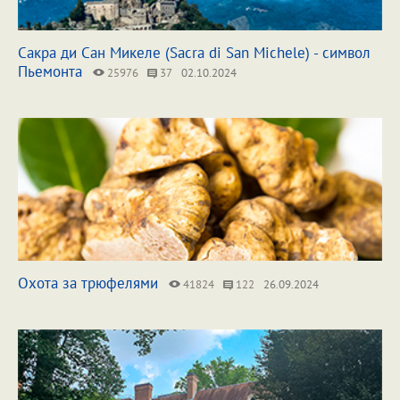
Сакра ди Сан Микеле (Sacra di San Michele) - символ
Пьемонта
25976
37
02.10.2024
Охота за трюфелями
41824
122
26.09.2024