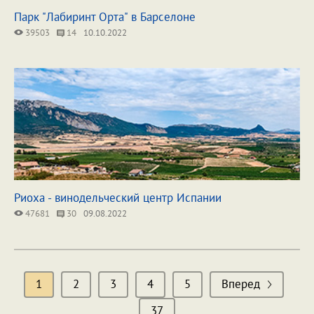
Парк "Лабиринт Орта" в Барселоне
39503
14
10.10.2022
Риоха - винодельческий центр Испании
47681
30
09.08.2022
1
2
3
4
5
Вперед
37