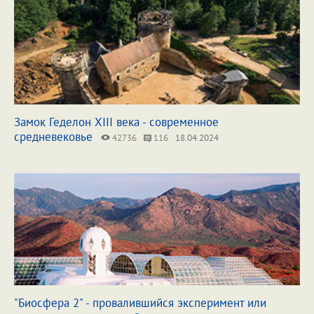
Замок Геделон XIII века - современное
средневековье
42736
116
18.04.2024
"Биосфера 2" - провалившийся эксперимент или