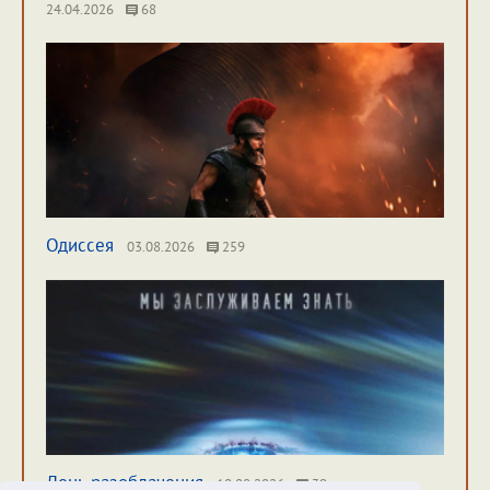
24.04.2026
68
Одиссея
03.08.2026
259
День разоблачения
10.08.2026
39