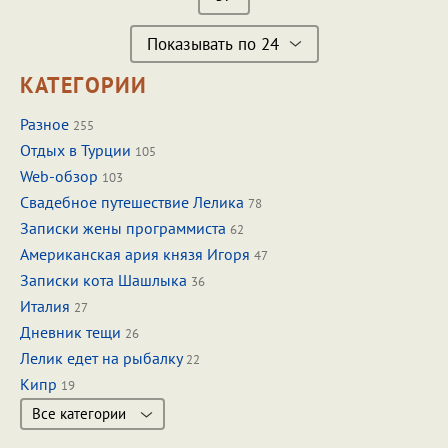
Показывать по 24
КАТЕГОРИИ
Разное
255
Отдых в Турции
105
Web-обзор
103
Свадебное путешествие Лелика
78
Записки жены программиста
62
Американская ария князя Игоря
47
Записки кота Шашлыка
36
Италия
27
Дневник тещи
26
Лелик едет на рыбалку
22
Кипр
19
Все категории