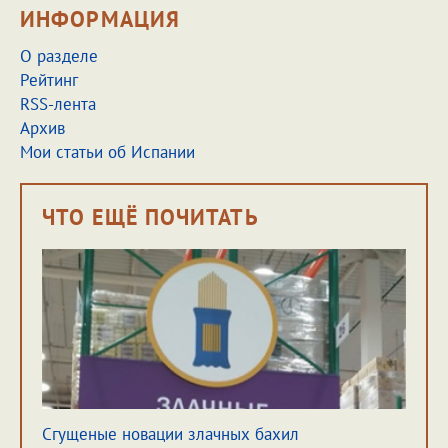
ИНФОРМАЦИЯ
О разделе
Рейтинг
RSS-лента
Архив
Мои статьи об Испании
ЧТО ЕЩЁ ПОЧИТАТЬ
Сгущеные новации злачных бахил