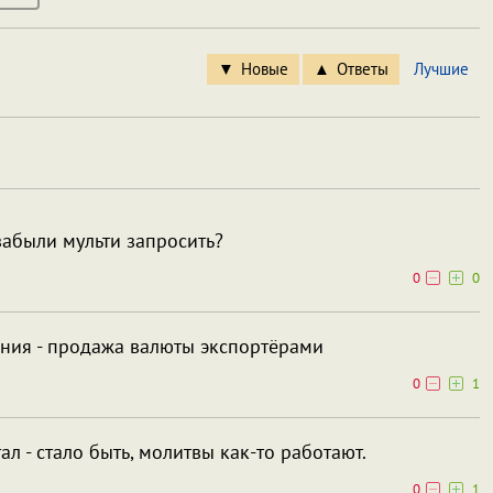
Новые
Ответы
Лучшие
забыли мульти запросить?
0
0
ния - продажа валюты экспортёрами
0
1
ал - стало быть, молитвы как-то работают.
0
1