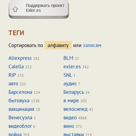
ТЕГИ
Сортировать по
алфавиту
или
записям
Aliexpress
BLM
182
22
Calella
exler.es
152
342
RIP
SNL
133
1
авто
аудио
525
7
Барселона
Беларусь
124
34
бытовуха
в мире
1538
203
вакцинация
велосипед
18
42
Венесуэла
видео
1
4868
видеоблог
вино
6
371
война
выставки
703
219