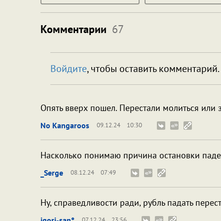
Комментарии
67
Войдите
, чтобы оставить комментарий.
Опять вверх пошел. Перестали молиться или 
No Kangaroos
09.12.24
10:30
Насколько понимаю причина остановки паде
_Serge
08.12.24
07:49
Ну, справедливости ради, рубль падать перест
igori-san°
07.12.24
23:56