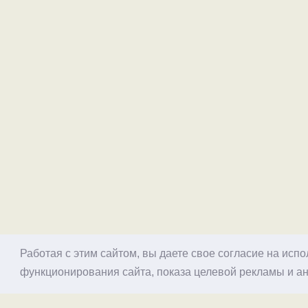
Работая с этим сайтом, вы даете свое согласие на исп
функционирования сайта, показа целевой рекламы и ан
© 1998–2026 Alex Exler