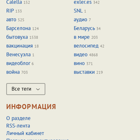
Calella
exler.es
152
342
RIP
SNL
133
1
авто
аудио
525
7
Барселона
Беларусь
124
34
бытовуха
в мире
1538
203
вакцинация
велосипед
18
42
Венесуэла
видео
1
4868
видеоблог
вино
6
371
война
выставки
703
219
Все теги
ИНФОРМАЦИЯ
О разделе
RSS-лента
Личный кабинет