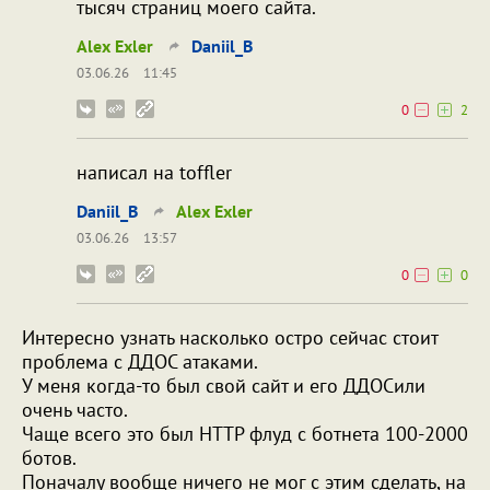
тысяч страниц моего сайта.
Alex Exler
Daniil_B
03.06.26
11:45
0
2
написал на toffler
Daniil_B
Alex Exler
03.06.26
13:57
0
0
Интересно узнать насколько остро сейчас стоит
проблема с ДДОС атаками.
У меня когда-то был свой сайт и его ДДОСили
очень часто.
Чаще всего это был HTTP флуд с ботнета 100-2000
ботов.
Поначалу вообще ничего не мог с этим сделать, на