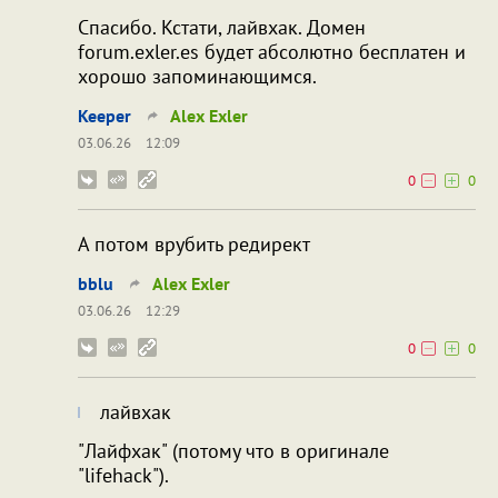
Спасибо. Кстати, лайвхак. Домен
forum.exler.es будет абсолютно бесплатен и
хорошо запоминающимся.
Keeper
Alex Exler
03.06.26
12:09
0
0
А потом врубить редирект
bblu
Alex Exler
03.06.26
12:29
0
0
лайвхак
"Лайфхак" (потому что в оригинале
"lifehack").