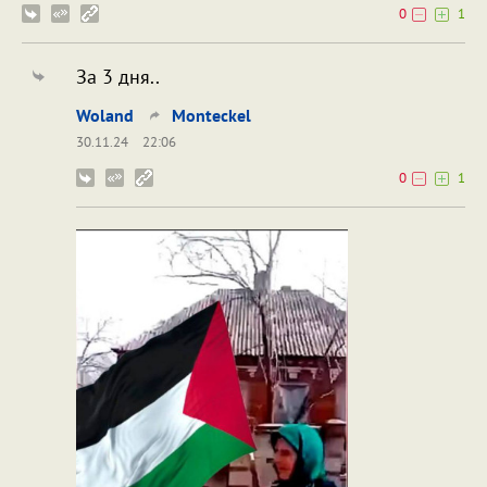
0
1
За 3 дня..
Woland
Monteckel
30.11.24
22:06
0
1