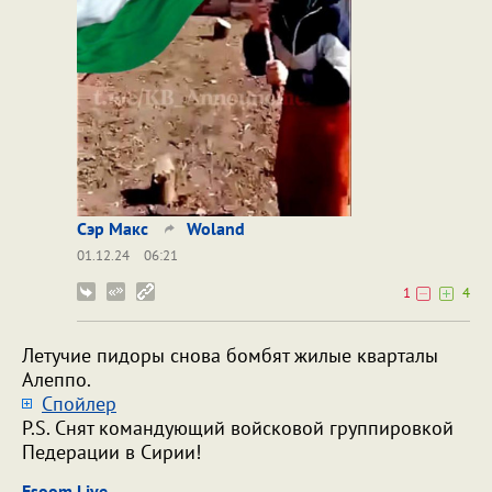
Сэр Макс
Woland
01.12.24
06:21
1
4
Летучие пидоры снова бомбят жилые кварталы
Алеппо.
Cпойлер
P.S. Снят командующий войсковой группировкой
Педерации в Сирии!
Esoom Live