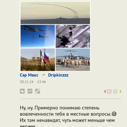
Сэр Макс
Dripkinzzz
30.11.24
13:46
0
3
Ну, ну. Примерно понимаю степень
вовлеченности тебя в местные вопросы.😅
Их там ненавидят, чуть может меньше чем
евреев.