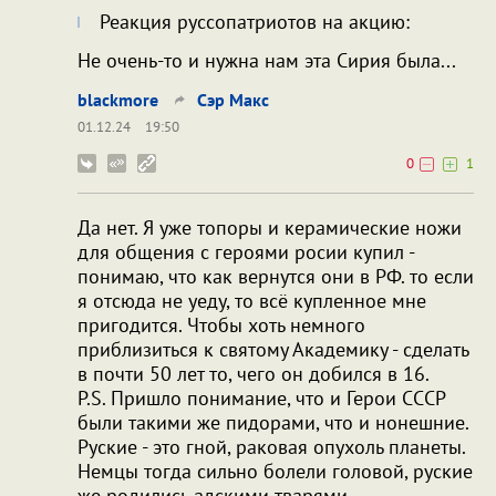
Реакция руссопатриотов на акцию:
Не очень-то и нужна нам эта Сирия была...
blackmore
Сэр Макс
01.12.24
19:50
0
1
Да нет. Я уже топоры и керамические ножи
для общения с героями росии купил -
понимаю, что как вернутся они в РФ. то если
я отсюда не уеду, то всё купленное мне
пригодится. Чтобы хоть немного
приблизиться к святому Академику - сделать
в почти 50 лет то, чего он добился в 16.
P.S. Пришло понимание, что и Герои СССР
были такими же пидорами, что и нонешние.
Руские - это гной, раковая опухоль планеты.
Немцы тогда сильно болели головой, руские
же родились адскими тварями.