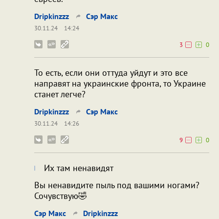
Dripkinzzz
Сэр Макс
30.11.24
14:24
3
0
То есть, если они оттуда уйдут и это все
направят на украинские фронта, то Украине
станет легче?
Dripkinzzz
Сэр Макс
30.11.24
14:26
9
0
Их там ненавидят
Вы ненавидите пыль под вашими ногами?
Сочувствую🤣
Сэр Макс
Dripkinzzz