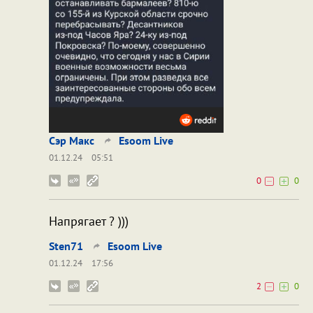
Сэр Макс
Esoom Live
01.12.24
05:51
0
0
Напрягает ? )))
Sten71
Esoom Live
01.12.24
17:56
2
0