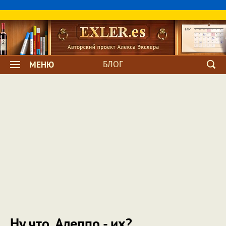
БЛОГ
МЕНЮ
Ну что, Алеппо - их?