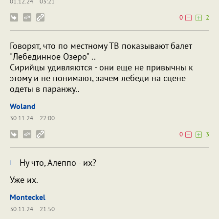
01.12.24
03:21
0
2
Говорят, что по местному ТВ показывают балет
"Лебединное Озеро" ..
Сирийцы удивляются - они еще не привычны к
этому и не понимают, зачем лебеди на сцене
одеты в паранжу..
Woland
30.11.24
22:00
0
3
Ну что, Алеппо - их?
Уже их.
Monteckel
30.11.24
21:50