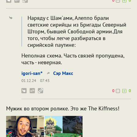
0
0
Наряду с Шам'ами, Алеппо брали
светские сирийцы из Бригады Северный
Шторм, бывшей Свободной армии.Для
того, чтобы легче разбираться в
сирийской паутине:
Неполная схема. Часть связей пропущена,
часть - неверная.
igori-san°
Сэр Макс
01.12.24
07:43
0
0
Мужик во втором ролике. Это же The Kiffness!