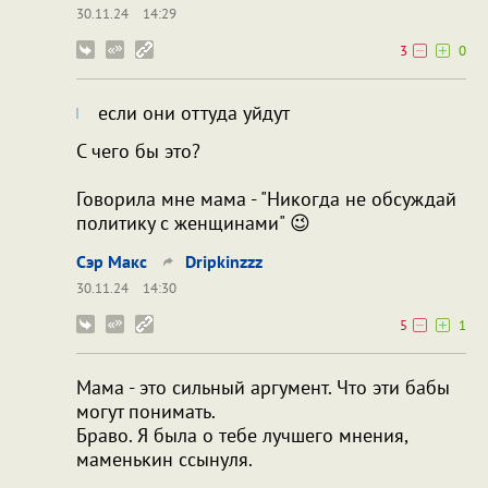
30.11.24
14:29
3
0
если они оттуда уйдут
С чего бы это?
Говорила мне мама - "Никогда не обсуждай
политику с женщинами" 😉
Сэр Макс
Dripkinzzz
30.11.24
14:30
5
1
Мама - это сильный аргумент. Что эти бабы
могут понимать.
Браво. Я была о тебе лучшего мнения,
маменькин ссынуля.