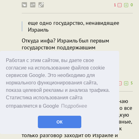
1
0
еще одно государство, ненавидящее
Израиль
Откуда инфа? Израиль был первым
государством поддержавшим
независимость Курдистана.
Работая с этим сайтом, вы даете свое
Jsnoww
Dripkinzzz
согласие на использование файлов cookie
30.11.24
16:09
сервисов Google. Это необходимо для
нормального функционирования сайта,
1
5
показа целевой рекламы и анализа трафика.
Статистика использования сайта
От курдов. Я как ни странно, неплохо знаю
отправляется в Google
Подробнее
(не лично, несколько опосредованно, но все
же) курдскую общину Лондона. И турецкую
тоже. Они все современные, прогрессивные,
ОК
секулярные, интернационалисты. Но как
только разговор заходит об Израиле и