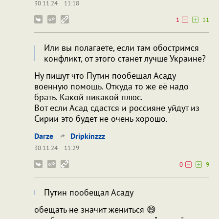
30.11.24
11:18
1
11
Или вы полагаете, если там обостримся
конфликт, от этого станет лучше Украине?
Ну пишут что Путин пообещал Асаду
военную помощь. Откуда то же её надо
брать. Какой никакой плюс.
Вот если Асад сдастся и россияне уйдут из
Сирии это будет не очень хорошо.
Darze
Dripkinzzz
30.11.24
11:29
0
9
Путин пообещал Асаду
обещать не значит жениться 😄