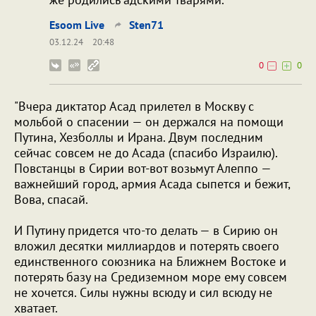
Esoom Live
Sten71
03.12.24
20:48
0
0
"Bчера диктатор Асад прилетел в Москву с
мольбой о спасении — он держался на помощи
Путина, Хезболлы и Ирана. Двум последним
сейчас совсем не до Асада (спасибо Израилю).
Повстанцы в Сирии вот-вот возьмут Алеппо —
важнейший город, армия Асада сыпется и бежит,
Вова, спасай.
И Путину придется что-то делать — в Сирию он
вложил десятки миллиардов и потерять своего
единственного союзника на Ближнем Востоке и
потерять базу на Средиземном море ему совсем
не хочется. Силы нужны всюду и сил всюду не
хватает.