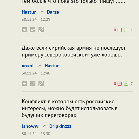
тем болле что пока это только "пишут"......
Hastur
Darze
30.11.24
12:29
0
1
Даже если сирийская армия не последует
примеру северокорейской- уже хорошо.
xoxol
Hastur
30.11.24
12:40
0
7
Конфликт, в котором есть российские
интересы, можно будет использовать в
будущих переговорах.
Jsnoww
Dripkinzzz
30.11.24
13:30