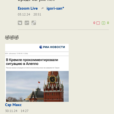
Esoom Live
igori-san°
03.12.24
20:51
0
0
🤣🤣🤣
Сэр Макс
30.11.24
14:27