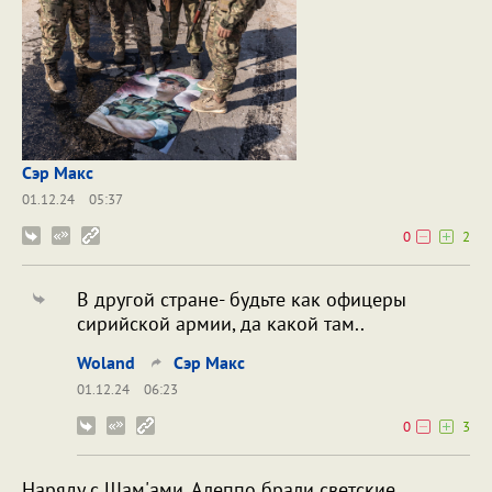
Сэр Макс
01.12.24
05:37
0
2
В другой стране- будьте как офицеры
сирийской армии, да какой там..
Woland
Сэр Макс
01.12.24
06:23
0
3
Наряду с Шам'ами, Алеппо брали светские