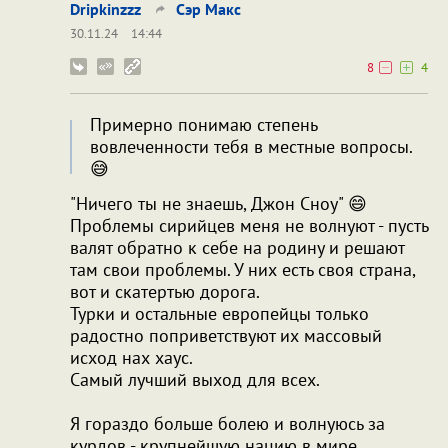
Dripkinzzz
Сэр Макс
30.11.24
14:44
8
4
Примерно понимаю степень
вовлеченности тебя в местные вопросы.
😅
"Ничего ты не знаешь, Джон Сноу" 😄
Проблемы сирийцев меня не волнуют - пусть
валят обратно к себе на родину и решают
там свои проблемы. У них есть своя страна,
вот и скатертью дорога.
Турки и остальные европейцы только
радостно поприветствуют их массовый
исход нах хаус.
Самый лучший выход для всех.
Я гораздо больше болею и волнуюсь за
курдов - крупнейшую нацию в мире,