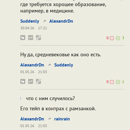
где требуется хорошее образование,
например, в медицине.
Suddenly
AlexandrDn
30.04.26
17:21
0
3
Ну да, средневековье как оно есть.
AlexandrDn
Suddenly
01.05.26
21:03
0
1
что с ним случилось?
Его тейп в контрах с рамзанкой.
AlexandrDn
rainrain
01.05.26
21:03