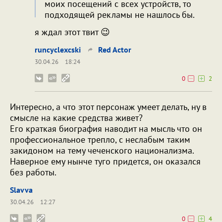
моих посещений с всех устройств, то
подходящей рекламы не нашлось бы.
я ждал этот твит 😉
runcyclexcski
Red Actor
30.04.26
18:24
0
2
Интересно, а что этот персонаж умеет делать, ну в
смысле на какие средства живет?
Его краткая биография наводит на мысль что он
профессиональное трепло, с неслабым таким
закидоном на тему чеченского национализма.
Наверное ему нынче туго придется, он оказался
без работы.
Slavva
30.04.26
12:27
0
4