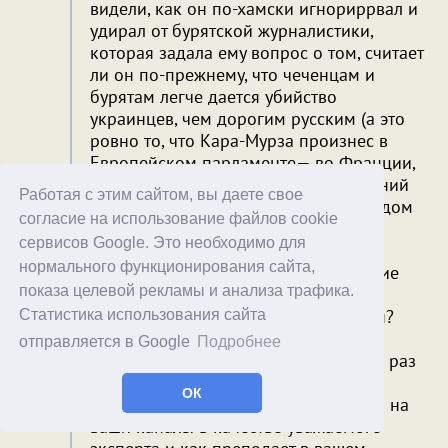
видели, как он по-хамски игнориррвал и
удирал от бурятской журналистики,
которая задала ему вопрос о том, считает
ли он по-прежнему, что чеченцам и
бурятам легче дается убийство
украинцев, чем дорогим русским (а это
ровно то, что Кара-Мурза произнес в
Европейском парламенте— во Франции,
а потом пытался еше вместо извинений
Работая с этим сайтом, вы даете свое
замести следы, манипулируя переводом
согласие на использование файлов cookie
на французский).
сервисов Google. Это необходимо для
нормального функционирования сайта,
Почему это не вызывает у вас, дорогие
показа целевой рекламы и анализа трафика.
хор.ру , внезапные защитники прав
женщин такого дружного осуждения?
Статистика использования сайта
отправляется в Google
Подробнее
Почему харассер и пристававший не раз
к студенткам и к коллегам тот же
ОК
Гусейнов по-прежнему приглашается на
ваши каналы в качестве уважаемого