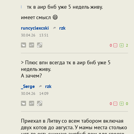
тк в аир бнб уже 5 недель живу.
имеет смысл 😄
runcyclexcski
rzk
30.04.26
13:51
0
2
> Плюс впн всегда тк в аир бнб уже 5
недель живу.
А зачем?
_Serge
rzk
30.04.26
14:09
0
0
Приехал в Литву со всем табором включая
двух котов до августа. У мамы места столько
нет, то есть снимаю аирбнб дом для своего