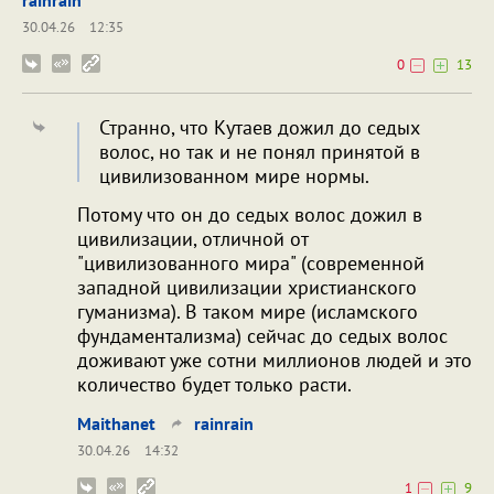
rainrain
30.04.26
12:35
0
13
Странно, что Кутаев дожил до седых
волос, но так и не понял принятой в
цивилизованном мире нормы.
Потому что он до седых волос дожил в
цивилизации, отличной от
"цивилизованного мира" (современной
западной цивилизации христианского
гуманизма). В таком мире (исламского
фундаментализма) сейчас до седых волос
доживают уже сотни миллионов людей и это
количество будет только расти.
Maithanet
rainrain
30.04.26
14:32
1
9