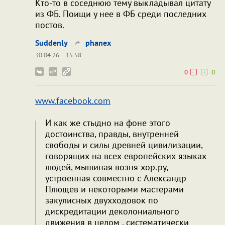
Кто-то в соседнюю тему выкладывал цитату
из ФБ. Поищи у нее в ФБ среди последних
постов.
Suddenly
phanex
30.04.26
15:58
0
0
www.facebook.com
И как же стыдно на фоне этого
достоинства, правды, внутренней
свободы и силы древней цивилизации,
говорящих на всех европейских языках
людей, мышиная возня хор.ру,
устроенная совместно c Александр
Плющев и некоторыми мастерами
закулисных двухходовок по
дискредитации деколониального
движения в целом , систематически