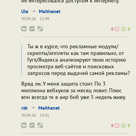
не интересовался доступом к интернету.
Ule
Maithanet
30.04.26
12:49
0
0
Ты ж в курсе, что рекламные модули/
скрипты/апплеты как там правильно, от
Гугл/Яндекса анализируют твою историю
просмотра веб-сайтов и поисковых
запросов перед выдачей самой рекламы?
Вряд ли. У меня защита стоит. По 3
миллиона вебхуков за месяц ловит. Плюс
впн всегда тк в аир бнб уже 5 недель живу.
rzk
Maithanet
30.04.26
13:01
0
0