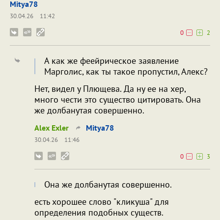
Mitya78
30.04.26
11:42
0
2
А как же феейрическое заявление
Марголис, как ты такое пропустил, Алекс?
Нет, видел у Плющева. Да ну ее на хер,
много чести это существо цитировать. Она
же долбанутая совершенно.
Alex Exler
Mitya78
30.04.26
11:46
0
3
Она же долбанутая совершенно.
есть хорошее слово "кликуша" для
определения подобных существ.