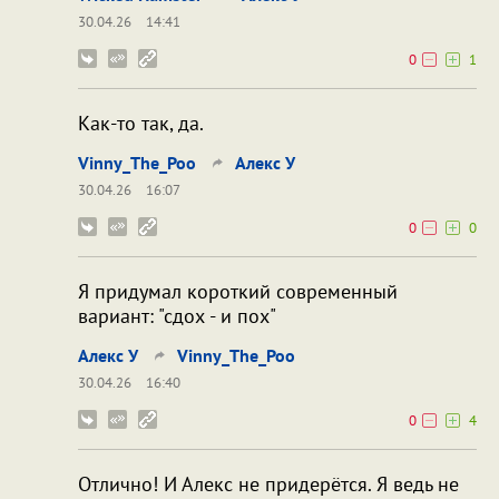
30.04.26
14:41
0
1
Как-то так, да.
Vinny_The_Poo
Алекс У
30.04.26
16:07
0
0
Я придумал короткий современный
вариант: "сдох - и пох"
Алекс У
Vinny_The_Poo
30.04.26
16:40
0
4
Отлично! И Алекс не придерётся. Я ведь не