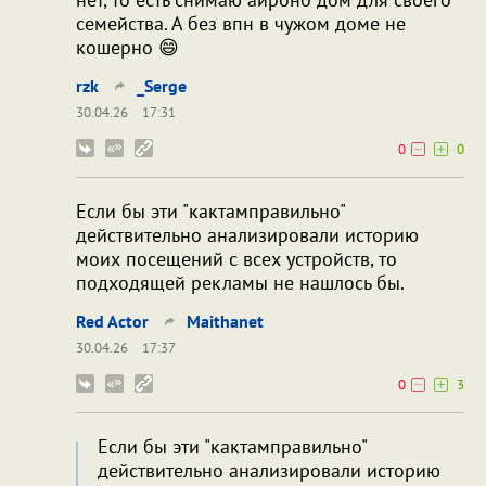
семейства. А без впн в чужом доме не
кошерно 😄
rzk
_Serge
30.04.26
17:31
0
0
Если бы эти "кактамправильно"
действительно анализировали историю
моих посещений с всех устройств, то
подходящей рекламы не нашлось бы.
Red Actor
Maithanet
30.04.26
17:37
0
3
Если бы эти "кактамправильно"
действительно анализировали историю