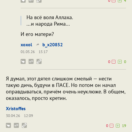
0
4
На всё воля Аллаха.
...и народа Рима...
И его матери?
xoxol
b_x20852
01.05.26
15:17
0
0
Я думал, этот дятел слишком смелый — нести
такую дичь, будучи в ПАСЕ. Но потом он начал
оправдываться, причём очень неуклюже. В общем,
оказалось, просто кретин.
Xristoffes
30.04.26
12:09
0
19