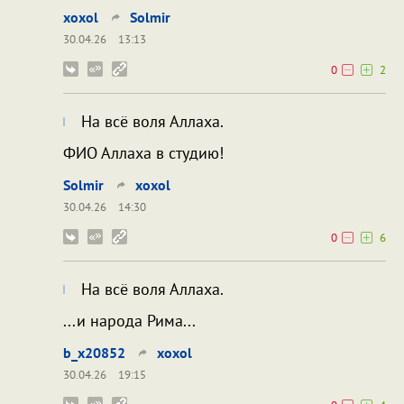
xoxol
Solmir
30.04.26
13:13
0
2
На всё воля Аллаха.
ФИО Аллаха в студию!
Solmir
xoxol
30.04.26
14:30
0
6
На всё воля Аллаха.
...и народа Рима...
b_x20852
xoxol
30.04.26
19:15