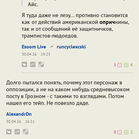
Айс.
Я туда даже не лезу... противно становится
как от действий американской
оприч
нины,
так и от сообщений её защитничков,
трампистов-людоедов.
Esoom Live
runcyclexcski
30.04.26
19:23
1
6
Долго пытался понять, почему этот персонаж в
оппозиции, а не на каком нибудь средневысоком
посту в Грозном - с такими то взглядами. Потом
нашел его тейп. Не повезло дяде.
AlexandrDn
30.04.26
16:11
0
2