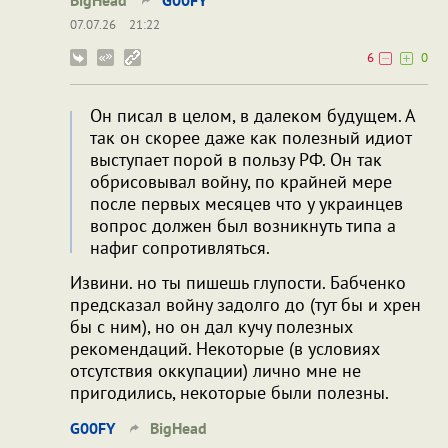
07.07.26
21:22
6
0
Он писал в целом, в далеком будущем. А
так он скорее даже как полезный идиот
выступает порой в пользу РФ. Он так
обрисовывал войну, по крайней мере
после первых месяцев что у украинцев
вопрос должен был возникнуть типа а
нафиг сопротивляться.
Извини. но ты пишешь глупости. Бабченко
предсказал войну задолго до (тут бы и хрен
бы с ним), но он дал кучу полезных
рекомендаций. Некоторые (в условиях
отсутствия оккупации) лично мне не
пригодились, некоторые были полезны.
G00FY
BigHead