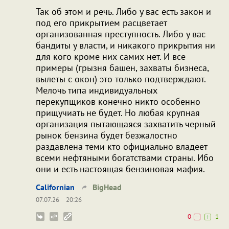
Так об этом и речь. Либо у вас есть закон и
под его прикрытием расцветает
организованная преступность. Либо у вас
бандиты у власти, и никакого прикрытия ни
для кого кроме них самих нет. И все
примеры (грызня башен, захваты бизнеса,
вылеты с окон) это только подтверждают.
Мелочь типа индивидуальных
перекупщиков конечно никто особенно
прищучиать не будет. Но любая крупная
организация пытающаяся захватить черный
рынок бензина будет безжалостно
раздавлена теми кто официально владеет
всеми нефтяными богатствами страны. Ибо
они и есть настоящая бензиновая мафия.
Californian
BigHead
07.07.26
20:26
0
1