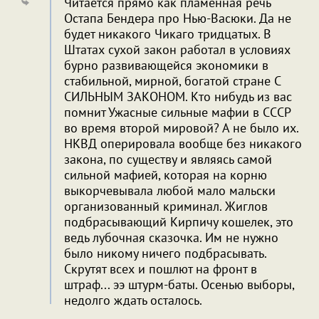
Читается прямо как пламенная речь
Остапа Бендера про Нью-Васюки. Да не
будет никакого Чикаго тридцатых. В
Штатах сухой закон работал в условиях
бурно развивающейся экономики в
стабильной, мирной, богатой стране С
СИЛЬНЫМ ЗАКОНОМ. Кто нибудь из вас
помнит Ужасные сильные мафии в СССР
во время второй мировой? А не было их.
НКВД оперировала вообще без никакого
закона, по существу и являясь самой
сильной мафией, которая на корню
выкорчевывала любой мало мальски
организованный криминал. Жиглов
подбрасывающий Кирпичу кошелек, это
ведь лубочная сказочка. Им не нужно
было никому ничего подбрасывать.
Скрутят всех и пошлют на фронт в
штраф... ээ штурм-баты. Осенью выборы,
недолго ждать осталось.