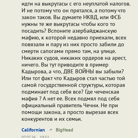
идти на выкрутасы с его неуплатой налогов.
И не потому что он прятался, а потому что
закон таков. Вы думаете НКВД, или ФСБ
нужны те же выкрутасы чтобы кого то
посадить? Вспоните азербайджанскую
мафию, к которой недавно приехали, всех
повязали и пару из них просто забили до
смерти сапогами прямо там, на улице.
Никаких судов, никаких ордеров на арест,
ничего. Вы тут приводите в пример
Кадырова, а что, ДВЕ ВОЙНЫ вы забыли?
Или тот факт что Кадыров стал частью той
самой госудрственной структуры, которая
подминает под себя все? Где чеченская
мафия ? А нет ее. Всех подмял под себя
официальный правитель Чечни. Не при
помощи закона, а просто вырезая всех
конкурентов и их семьи.
Californian
BigHead
07.07.26
19:51