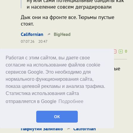
ну или сами потенциальные бандиты как
и население совсем деградировали
Дык они на фронте все. Тюрьмы пустые
стоят.
Californian
BigHead
07.07.26
20:47
0
0
Работая с этим сайтом, вы даете свое
согласие на использование файлов cookie
Дык они на фронте все. Тюрьмы пустые
сервисов Google. Это необходимо для
стоят.
нормального функционирования сайта,
Это в смысле что они уже как раз с
показа целевой рекламы и анализа трафика.
оружием, в том числе и тяжелым, и
Статистика использования сайта
обученные, да? Ну чо, удобно.
отправляется в Google
Подробнее
Ну и заодно опять читаем про кошку.
ОК
Конкретно про её состав.
Пафнутий Залипако
Californian