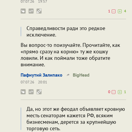
07.07.26
19:57
1
4
Справедливости ради это редкое
исключение.
Вы вопрос-то поизучайте. Прочитайте, как
«прямо сразу на корню» ту же кошку
ловили. И как поймали тоже обратите
внимание.
Пафнутий Залипако
BigHead
07.07.26
20:01
0
1
Да, но этот же феодал объявляет кровную
месть сенаторам кажется РФ, всяким
бизнесменам, дерется за крупнейшую
торговую сеть.