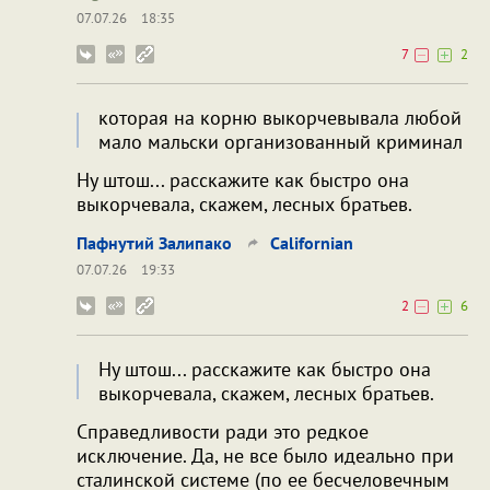
07.07.26
18:35
7
2
которая на корню выкорчевывала любой
мало мальски организованный криминал
Ну штош... расскажите как быстро она
выкорчевала, скажем, лесных братьев.
Пафнутий Залипако
Californian
07.07.26
19:33
2
6
Ну штош... расскажите как быстро она
выкорчевала, скажем, лесных братьев.
Справедливости ради это редкое
исключение. Да, не все было идеально при
сталинской системе (по ее бесчеловечным