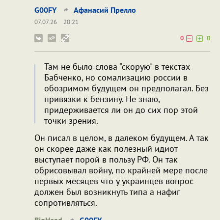
G00FY
Афанасий Прелло
07.07.26
20:21
0
0
Там не было слова "скорую" в текстах
Бабченко, но сомализацию россии в
обозримом будущем он предполагал. Без
привязки к бензину. Не знаю,
придерживается ли он до сих пор этой
точки зрения.
Он писал в целом, в далеком будущем. А так
он скорее даже как полезный идиот
выступает порой в пользу РФ. Он так
обрисовывал войну, по крайней мере после
первых месяцев что у украинцев вопрос
должен был возникнуть типа а нафиг
сопротивляться.
BigHead
G00FY