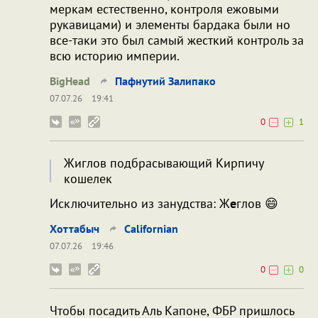
меркам естественно, контроля ежовыми
рукавицами) и элементы бардака были но
все-таки это был самый жесткий контроль за
всю историю империи.
BigHead
Пафнутий Залипако
07.07.26
19:41
0
1
Жиглов подбрасывающий Кирпичу
кошелек
Исключительно из занудства: Ж
е
глов 😄
Хоттабыч
Californian
07.07.26
19:46
0
0
Чтобы посадить Аль Капоне, ФБР пришлось