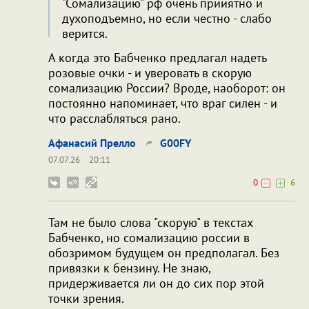
"Сомализацию" рф очень прииятно и
духоподъемно, но если честно - слабо
верится.
А когда это Бабченко предлагал надеть
розовые очки - и уверовать в скорую
сомализацию России? Вроде, наоборот: он
постоянно напоминает, что враг силен - и
что расслабляться рано.
Афанасий Прелло
G00FY
07.07.26
20:11
0
6
Там не было слова "скорую" в текстах
Бабченко, но сомализацию россии в
обозримом будущем он предполагал. Без
привязки к бензину. Не знаю,
придерживается ли он до сих пор этой
точки зрения.