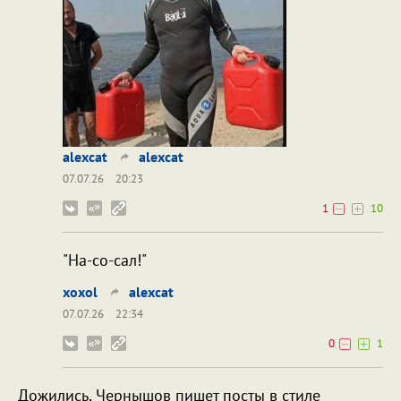
alexcat
alexcat
07.07.26
20:23
1
10
"На-со-сал!"
xoxol
alexcat
07.07.26
22:34
0
1
Дожились, Чернышов пишет посты в стиле