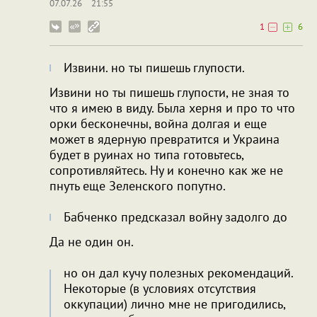
07.07.26
21:55
1
6
Извини. но ты пишешь глупости.
Извини но ты пишешь глупости, не зная то
что я имею в виду. Была херня и про то что
орки бесконечны, война долгая и еще
может в ядерную превратится и Украина
будет в руинах но типа готовьтесь,
сопротивляйтесь. Ну и конечно как же не
пнуть еще Зеленского попутно.
Бабченко предсказал войну задолго до
Да не один он.
но он дал кучу полезных рекомендаций.
Некоторые (в условиях отсутствия
оккупации) лично мне не пригодились,