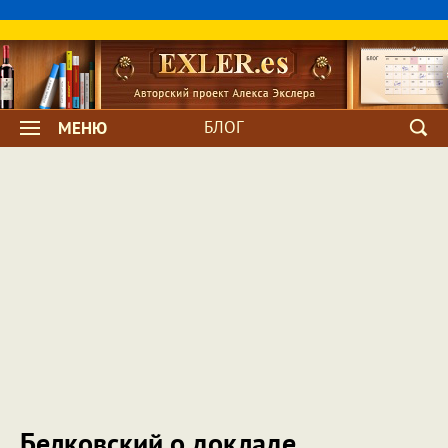
БЛОГ
МЕНЮ
Белковский о докладе