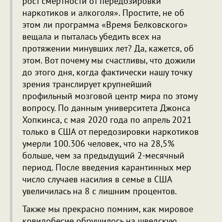
рост смертности от передозировки
наркотиков и алкоголя». Простите, не об
этом ли программа «Время Белковского»
вещала и пыталась убедить всех на
протяжении минувших лет? Да, кажется, об
этом. Вот почему мы счастливы, что дожили
до этого дня, когда фактически нашу точку
зрения транслирует крупнейший
профильный мозговой центр мира по этому
вопросу. По данным университета Джонса
Хопкинса, с мая 2020 года по апрель 2021
только в США от передозировки наркотиков
умерли 100.306 человек, что на 28,5%
больше, чем за предыдущий 2-месячный
период. После введения карантинных мер
число случаев насилия в семье в США
увеличилась на 8 с лишним процентов.
Также мы прекрасно помним, как мировое
ковидобесие обрушилось на шведскую