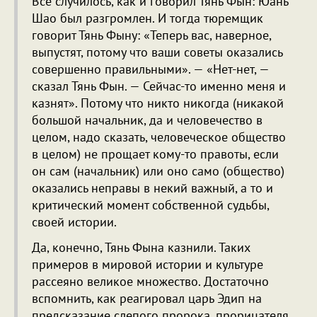
Всё случилось, как и говорил Тянь Фын: Юань
Шао был разгромлен. И тогда тюремщик
говорит Тянь Фыну: «Теперь вас, наверное,
выпустят, потому что ваши советы оказались
совершенно правильными». — «Нет-нет, —
сказал Тянь Фын. — Сейчас-то именно меня и
казнят». Потому что никто никогда (никакой
большой начальник, да и человечество в
целом, надо сказать, человеческое общество
в целом) не прощает кому-то правоты, если
он сам (начальник) или оно само (общество)
оказались неправы в некий важный, а то и
критический момент собственной судьбы,
своей истории.
Да, конечно, Тянь Фына казнили. Таких
примеров в мировой истории и культуре
рассеяно великое множество. Достаточно
вспомнить, как реагировал царь Эдип на
предсказание слепого пророка, прорицателя