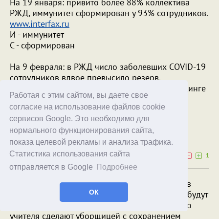
На 19 января: привито более 88% коллектива
РЖД, иммунитет сформирован у 93% сотрудников.
www.interfax.ru
И - иммунитет
С - сформирован
На 9 февраля: в РЖД число заболевших COVID-19
сотрудников вдвое превысило резерв.
Ежесуточный прирост заболеваемости в холдинге
Работая с этим сайтом, вы даете свое
сейчас составляет около 2000 случаев.
согласие на использование файлов cookie
www.interfax.ru
сервисов Google. Это необходимо для
Wild Rider
нормального функционирования сайта,
10.02.22
09:55
показа целевой рекламы и анализа трафика.
Статистика использования сайта
3
1
отправляется в Google
Подробнее
Жириновский уверен, что антипрuвuвочников
ОК
начнут наказывать. Их не будут увольнять, но будут
сокращать по карьерной лестнице. Школьного
учителя сделают уборщицей с сохранением