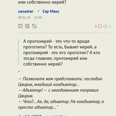
или собственно иерей?
uacaster
Сэр Макс
08.01.25
13:38
1
1
А протоиерей - это что-то вроде
прототипа? То есть, бывает иерей, а
протоиерей - это его прототип? А кто
тогда главнее, протоиерей или
собственно иерей?
"
— Позвольте вам представить: господин
Цвирик, младший коадъютор…
— Адъютор! — с негодованием поправил
Цвирик.
— Что?… Ах, да, адъютор. Не коадъютор, а
просто адъютор… "