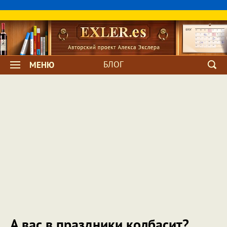
БЛОГ
МЕНЮ
А вас в праздники колбасит?