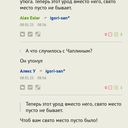
утюга. Теперь этот урод вместо него, свято
место пусто не бывает.
Alex Exler
igori-san°
08.01.25
08:56
0
3
А что случилось с Чаплиным?
Он утонул
Алекс У
igori-san°
08.01.25
08:56
0
1
Теперь этот урод вместо него, свято место
пусто не бывает.
Чтоб вам свято место пусто было!