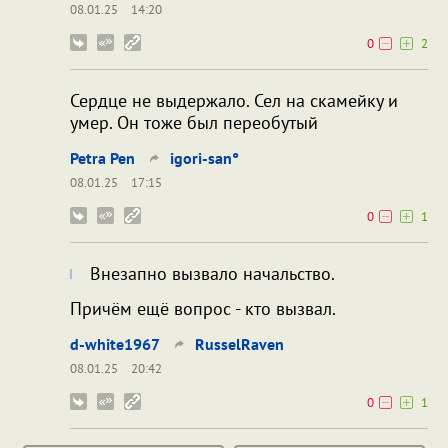
08.01.25
14:20
0
2
Сердце не выдержало. Сел на скамейку и
умер. Он тоже был переобутый
Petra Pen
igori-san°
08.01.25
17:15
0
1
Внезапно вызвало начальство.
Причём ещё вопрос - кто вызвал.
d-white1967
RusselRaven
08.01.25
20:42
0
1