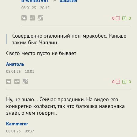
d-white1967
uacaster
08.01.25
20:45
0
0
Совершенно эталонный поп-мракобес. Раньше
таким был Чаплин.
Свято место пусто не бывает
Анатоль
08.01.25
10:01
0
0
Ну, не знаю... Сейчас праздники. На видео его
конкретно колбасит, так что батюшка наверняка
знает, о чем говорит.
Kammerer
08.01.25
09:37