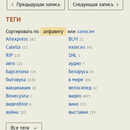
Предыдущая запись
Следующая запись
ТЕГИ
Сортировать по
алфавиту
или
записям
Aliexpress
BLM
182
22
Calella
exler.es
152
342
RIP
SNL
133
1
авто
аудио
525
7
Барселона
Беларусь
124
34
бытовуха
в мире
1538
203
вакцинация
велосипед
18
42
Венесуэла
видео
1
4871
видеоблог
вино
6
371
война
выставки
703
219
Все теги