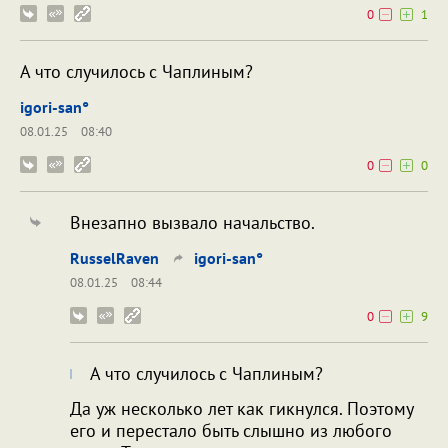
0
1
А что случилось с Чаплиным?
igori-san°
08.01.25
08:40
0
0
Внезапно вызвало начальство.
RusselRaven
igori-san°
08.01.25
08:44
0
9
А что случилось с Чаплиным?
Да уж несколько лет как гикнулся. Поэтому
его и перестало быть слышно из любого