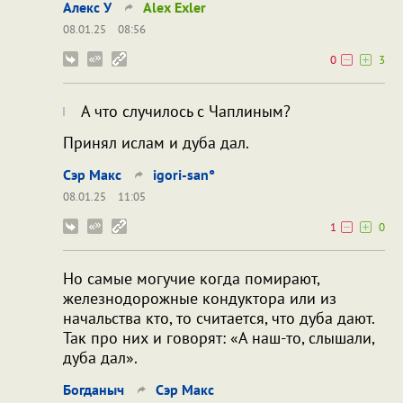
Алекс У
Alex Exler
08.01.25
08:56
0
3
А что случилось с Чаплиным?
Принял ислам и дуба дал.
Сэр Макс
igori-san°
08.01.25
11:05
1
0
Но самые могучие когда помирают,
железнодорожные кондуктора или из
начальства кто, то считается, что дуба дают.
Так про них и говорят: «А наш-то, слышали,
дуба дал».
Богданыч
Сэр Макс