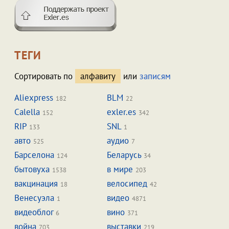
ТЕГИ
Сортировать по
алфавиту
или
записям
Aliexpress
BLM
182
22
Calella
exler.es
152
342
RIP
SNL
133
1
авто
аудио
525
7
Барселона
Беларусь
124
34
бытовуха
в мире
1538
203
вакцинация
велосипед
18
42
Венесуэла
видео
1
4871
видеоблог
вино
6
371
война
выставки
703
219