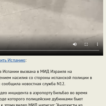
лить Испанию
:
а Испании вызвана в МИД Израиля на
лением насилия со стороны испанской полиции в
м сообщила новостная служба N12.
део инцидента в аэропорту Бильбао во время
 ходе которого полицейские дубинками бьют
к этому видео МИД написал: "Анархисты из