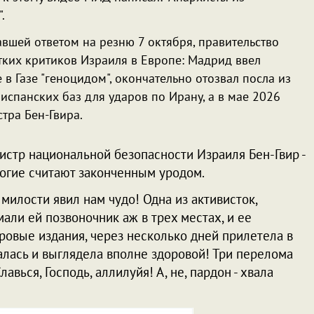
.
авшей ответом на резню 7 октября, правительство
тких критиков Израиля в Европе: Мадрид ввел
в Газе "геноцидом", окончательно отозвал посла из
испанских баз для ударов по Ирану, а в мае 2026
тра Бен-Гвира.
инистр национальной безопасности Израиля Бен-Гвир -
ногие считают законченным уродом.
 милости явил нам чудо! Одна из активисток,
али ей позвоночник аж в трех местах, и ее
овые издания, через несколько дней прилетела в
алась и выглядела вполне здоровой! Три перелома
вься, Господь, аллилуйя! А, не, пардон - хвала