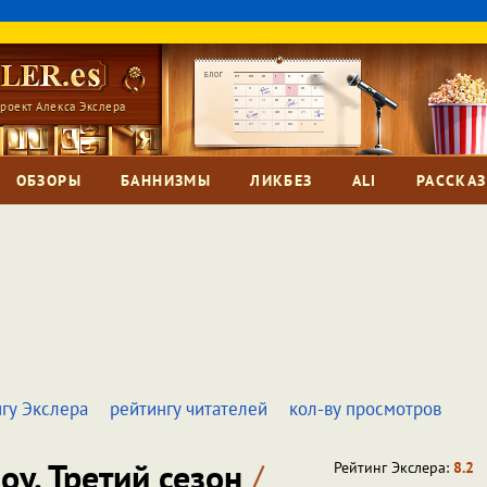
роект Алекса Экслера
ОБЗОРЫ
БАННИЗМЫ
ЛИКБЕЗ
ALI
РАССКА
гу Экслера
рейтингу читателей
кол-ву просмотров
оу. Третий сезон
/
Рейтинг Экслера:
8.2