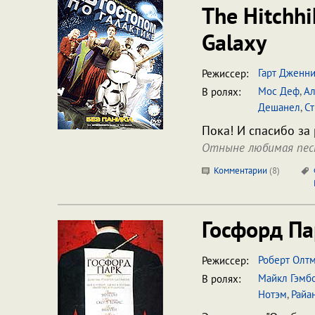
The Hitchhi
Galaxy
Гарт Дженни
Режиссер:
Мос Деф
,
Ал
В ролях:
Дешанел
,
С
Пока! И спасибо за 
Отныне любимая пес
Комментарии
(
8
)
Госфорд П
Роберт Олт
Режиссер:
Майкл Гэмб
В ролях:
Нотэм
,
Райа