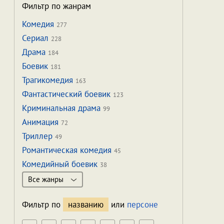
Фильтр по жанрам
Комедия
277
Сериал
228
Драма
184
Боевик
181
Трагикомедия
163
Фантастический боевик
123
Криминальная драма
99
Анимация
72
Триллер
49
Романтическая комедия
45
Комедийный боевик
38
Все жанры
Фильтр по
названию
или
персоне