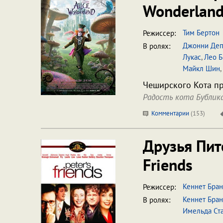
Wonderlan
Тим Бертон
Режиссер:
Джонни Де
В ролях:
Лукас
,
Лео 
Майкл Шин
,
Чеширского Кота пр
Радость кота Бублик
Комментарии
(
153
)
Друзья Пи
Friends
Кеннет Бран
Режиссер:
Кеннет Бран
В ролях:
Имельда Ст