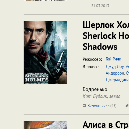
21.03.2013
Шерлок Хол
Sherlock H
Shadows
Гай Ричи
Режиссер:
Джуд Лоу
,
Э
В ролях:
Андерсон
,
С
Джералдин
Бодренько.
Кот Бублик, зевая
Комментарии
(
48
)
Алиса в Ст