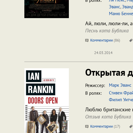
В ролях:
Эванс
,
Эван
Маню Бенне
Ай, люли, люли-ли, 
Песнь кота Бублика
Комментарии
(
86
)
24.03.2014
Открытая 
Марк Эванс
Режиссер:
Стивен Фра
В ролях:
Филип Уитч
Люблю британские 
Отзыв кота Бублика
Комментарии
(
17
)