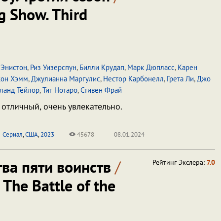
g Show. Third
Энистон
,
Риз Уизерспун
,
Билли Крудап
,
Марк Дюпласс
,
Карен
он Хэмм
,
Джулианна Маргулис
,
Нестор Карбонелл
,
Грета Ли
,
Джо
ланд Тейлор
,
Тиг Нотаро
,
Стивен Фрай
 отличный, очень увлекательно.
Сериал
,
США
,
2023
45678
08.01.2024
тва пяти воинств
/
Рейтинг Экслера:
7.0
 The Battle of the