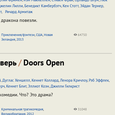
джелин Лилли
,
Бенедикт Камбербэтч
,
Кен Стотт
,
Эйдан Тернер
,
т
,
Ричард Армитаж
а дракона повезли.
Приключения/фэнтези
,
США
,
Новая
64750
Зеландия
,
2013
дверь
/
Doors Open
й
,
Дуглас Хеншелл
,
Кеннет Коллард
,
Ленора Кричлоу
,
Рэб Эффлек
,
ерч
,
Кеннет Блит
,
Эллиот Коэн
,
Джилли Гилкрист
комедии. Что? Это драма?
Криминальная трагикомедия
,
31048
Великобритания
,
2012