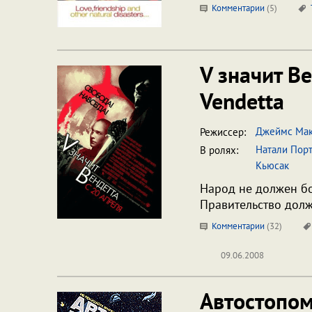
Комментарии
(
5
)
V значит В
Vendetta
Джеймс Мак
Режиссер:
Натали Пор
В ролях:
Кьюсак
Народ не должен бо
Правительство долж
Комментарии
(
32
)
09.06.2008
Автостопом