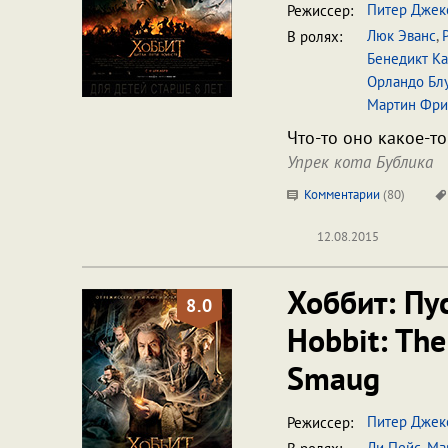
Питер Джек
Режиссер:
Люк Эванс
,
В ролях:
Бенедикт К
Орландо Бл
Мартин Фр
Что-то оно какое-то
Упрек кота Бублика
Комментарии
(
80
)
12.08.2015
Хоббит: Пу
8.0
Hobbit: The
Smaug
Питер Джек
Режиссер:
Ли Пейс
,
Ма