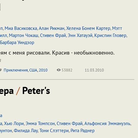
d
пп
,
Миа Васиковска
,
Алан Рикман
,
Хелена Бонем Картер
,
Мэтт
Билл
,
Мартон Чокаш
,
Стивен Фрай
,
Энн Хатауэй
,
Криспин Гловер
,
Барбара Уиндзор
ям с меня рисовали. Красив - необыкновенно.
а
Приключения
,
США
,
2010
53882
11.03.2010
тера
/
Peter's
а
а
,
Хью Лори
,
Эмма Томпсон
,
Стивен Фрай
,
Альфонсия Эммануэль
,
аунтон
,
Филида Лау
,
Тони Слэттери
,
Рита Раднер