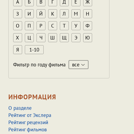
А
Б
В
Г
Д
Е
Ж
З
И
Й
К
Л
М
Н
О
П
Р
С
Т
У
Ф
Х
Ц
Ч
Ш
Щ
Э
Ю
Я
1-10
все
Фильтр по году фильма
ИНФОРМАЦИЯ
О разделе
Рейтинг от Экслера
Рейтинг рецензий
Рейтинг фильмов