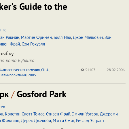
ker's Guide to the
нгс
ан Рикман
,
Мартин Фримен
,
Билл Най
,
Джон Малкович
,
Зои
тивен Фрай
,
Сэм Рокуэлл
рыбку.
ня кота Бублика
Фантастическая комедия
,
США
,
51107
28.02.2006
Великобритания
,
2005
арк
/
Gosford Park
мен
он
,
Кристин Скотт Томас
,
Стивен Фрай
,
Эмили Уотсон
,
Джереми
н Филлипп
,
Дерек Джекоби
,
Мэгги Смит
,
Ричард Э. Грант