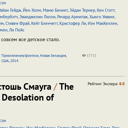
сон
Райан Гейдж
,
Йен Холм
,
Маню Беннет
,
Эйдан Тернер
,
Кен Стотт
,
амбербэтч
,
Эванджелин Лилли
,
Ричард Армитаж
,
Хьюго Уивинг
,
ум
,
Стивен Фрай
,
Кейт Бленчетт
,
Кристофер Ли
,
Иэн МакКеллен
,
имен
,
Ли Пейс
 совсем все детское стало.
Приключения/фэнтези
,
Новая Зеландия
,
57715
США
,
2014
стошь Смауга
/
The
Рейтинг Экслера:
8.0
 Desolation of
сон
ртин Фримен
,
Иэн МакКеллен
,
Стивен Фрай
,
Орландо Блум
,
Люк