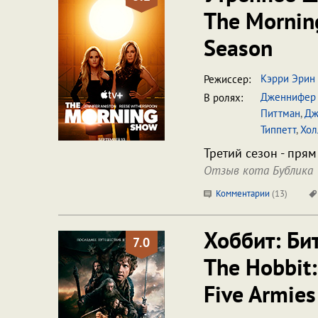
The Mornin
Season
Кэрри Эрин
Режиссер:
Дженнифер 
В ролях:
Питтман
,
Дж
Типпетт
,
Хол
Третий сезон - прям
Отзыв кота Бублика
Комментарии
(
13
)
Хоббит: Би
7.0
The Hobbit:
Five Armies