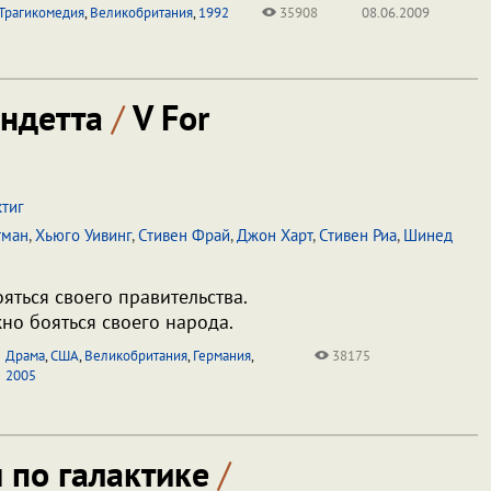
Трагикомедия
,
Великобритания
,
1992
35908
08.06.2009
ендетта
/
V For
тиг
тман
,
Хьюго Уивинг
,
Стивен Фрай
,
Джон Харт
,
Стивен Риа
,
Шинед
яться своего правительства.
но бояться своего народа.
Драма
,
США
,
Великобритания
,
Германия
,
38175
2005
 по галактике
/