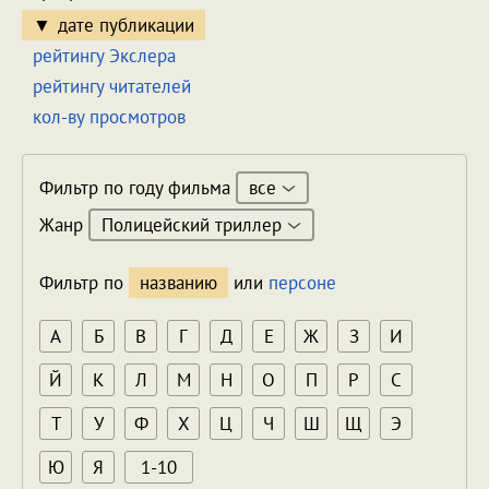
дате публикации
рейтингу Экслера
рейтингу читателей
кол-ву просмотров
все
Фильтр по году фильма
Полицейский триллер
Жанр
Фильтр по
названию
или
персоне
А
Б
В
Г
Д
Е
Ж
З
И
Й
К
Л
М
Н
О
П
Р
С
Т
У
Ф
Х
Ц
Ч
Ш
Щ
Э
Ю
Я
1-10