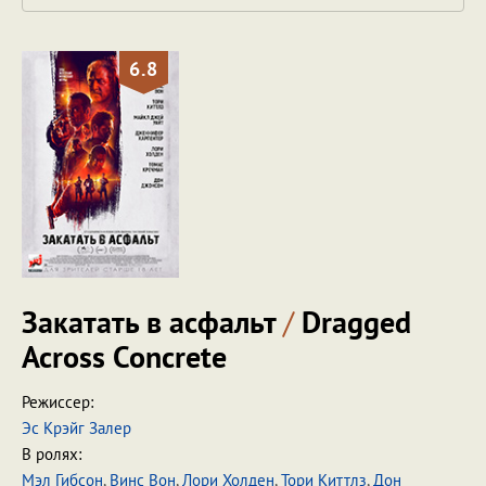
6.8
Закатать в асфальт
/
Dragged
Across Concrete
Режиссер:
Эс Крэйг Залер
В ролях:
Мэл Гибсон
,
Винс Вон
,
Лори Холден
,
Тори Киттлз
,
Дон