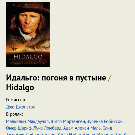
Идальго: погоня в пустыне
/
Hidalgo
Режиссер:
Джо Джонстон
В ролях:
Малкольм Макдауэлл
,
Вигго Мортенсен
,
Зулейка Робинсон
,
Омар Шариф
,
Луиз Ломбард
,
Адам Алекси-Маль
,
Саид
Тагмамуи
,
Сайлас Карсон
,
Харш Найяр
,
Адони Маропис
,
Дж. К.