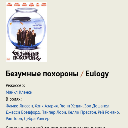
Безумные похороны
/
Eulogy
Режиссер:
Майкл Клэнси
В ролях:
Фамке Янссен
,
Хэнк Азария
,
Гленн Хедли
,
Зои Дешанел
,
Джесси Брэдфорд
,
Пайпер Лори
,
Келли Престон
,
Рэй Романо
,
Рип Торн
,
Дебра Уингер