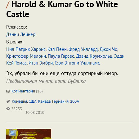
/
Harold & Kumar Go to White
Castle
Режиссер:
Дэнни Лейнер
В ролях:
Нил Патрик Харрис
,
Кэл Пенн
,
Фред Уиллард
,
Джон Чо
,
Кристофер Мелони
,
Паула Гарсес
,
Дэвид Крумхольц
,
Эдди
Кей Томас
,
Итэн Эмбри
,
Гэри Энтони Уиллиамс
Эх, убрали бы они еще оттуда сортирный юмор.
Несбыточная мечта кота Бублика
Комментарии
(
16
)
Комедия
,
США
,
Канада
,
Германия
,
2004
28233
30.08.2010