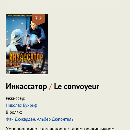
7.2
Инкассатор
/
Le convoyeur
Режиссер:
Николас Бухриф
В ролях:
Жан Дюжарден
,
Альбер Дюпонтель
Хорошее кино, сделанное в старом реалистичном