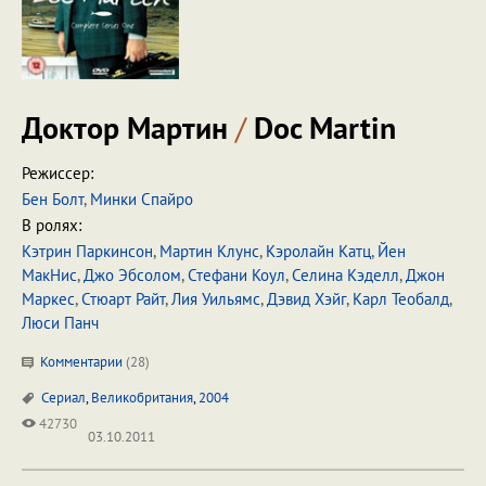
Доктор Мартин
/
Doc Martin
Режиссер:
Бен Болт
,
Минки Спайро
В ролях:
Кэтрин Паркинсон
,
Мартин Клунс
,
Кэролайн Катц
,
Йен
МакНис
,
Джо Эбсолом
,
Стефани Коул
,
Селина Кэделл
,
Джон
Маркес
,
Стюарт Райт
,
Лия Уильямс
,
Дэвид Хэйг
,
Карл Теобалд
,
Люси Панч
Комментарии
(
28
)
Сериал
,
Великобритания
,
2004
42730
03.10.2011