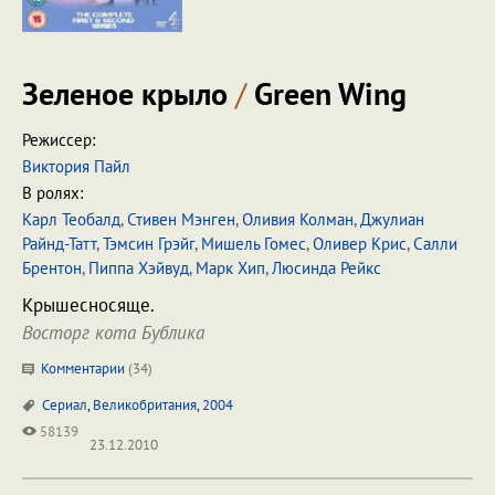
Зеленое крыло
/
Green Wing
Режиссер:
Виктория Пайл
В ролях:
Карл Теобалд
,
Стивен Мэнген
,
Оливия Колман
,
Джулиан
Райнд-Татт
,
Тэмсин Грэйг
,
Мишель Гомес
,
Оливер Крис
,
Салли
Брентон
,
Пиппа Хэйвуд
,
Марк Хип
,
Люсинда Рейкс
Крышесносяще.
Восторг кота Бублика
Комментарии
(
34
)
Сериал
,
Великобритания
,
2004
58139
23.12.2010