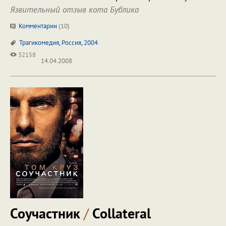
Язвительный отзыв кота Бублика
Комментарии
(
10
)
Трагикомедия
,
Россия
,
2004
32158
14.04.2008
Соучастник
/
Collateral