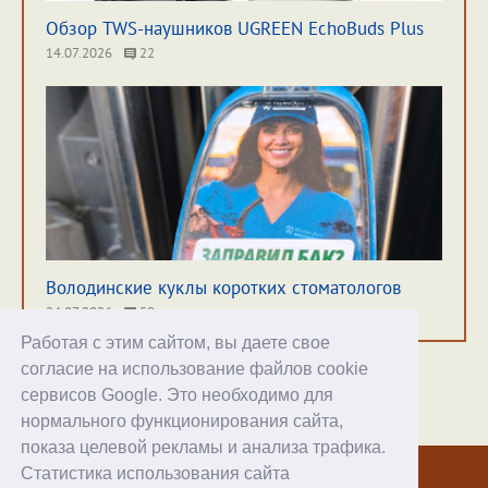
Обзор TWS-наушников UGREEN EchoBuds Plus
14.07.2026
22
Володинские куклы коротких стоматологов
24.07.2026
59
Работая с этим сайтом, вы даете свое
согласие на использование файлов cookie
сервисов Google. Это необходимо для
нормального функционирования сайта,
Хостинг
показа целевой рекламы и анализа трафика.
Статистика использования сайта
© 1998–2026 Alex Exler