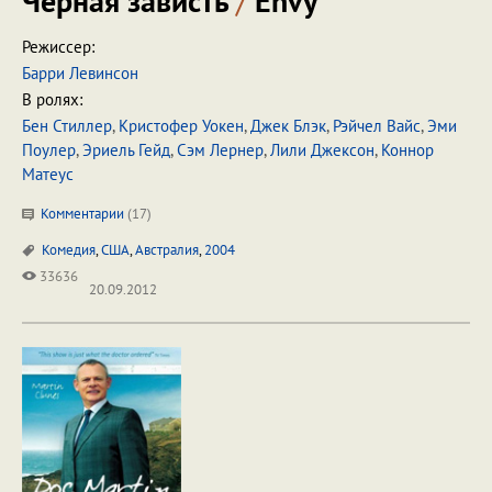
Черная зависть
/
Envy
Режиссер:
Барри Левинсон
В ролях:
Бен Стиллер
,
Кристофер Уокен
,
Джек Блэк
,
Рэйчел Вайс
,
Эми
Поулер
,
Эриель Гейд
,
Сэм Лернер
,
Лили Джексон
,
Коннор
Матеус
Комментарии
(
17
)
Комедия
,
США
,
Австралия
,
2004
33636
20.09.2012