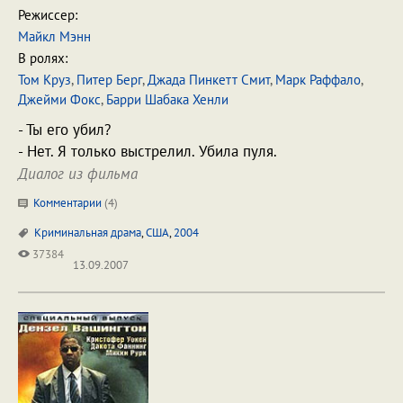
Режиссер:
Майкл Мэнн
В ролях:
Том Круз
,
Питер Берг
,
Джада Пинкетт Смит
,
Марк Раффало
,
Джейми Фокс
,
Барри Шабака Хенли
- Ты его убил?
- Нет. Я только выстрелил. Убила пуля.
Диалог из фильма
Комментарии
(
4
)
Криминальная драма
,
США
,
2004
37384
13.09.2007