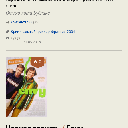
стиле.
Отзыв кота Бублика
Комментарии
(
29
)
Криминальный триллер
,
Франция
,
2004
75919
21.05.2018
6.0