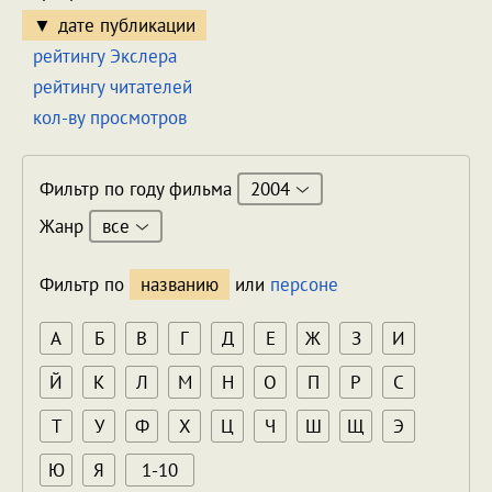
дате публикации
рейтингу Экслера
рейтингу читателей
кол-ву просмотров
2004
Фильтр по году фильма
все
Жанр
Фильтр по
названию
или
персоне
А
Б
В
Г
Д
Е
Ж
З
И
Й
К
Л
М
Н
О
П
Р
С
Т
У
Ф
Х
Ц
Ч
Ш
Щ
Э
Ю
Я
1-10