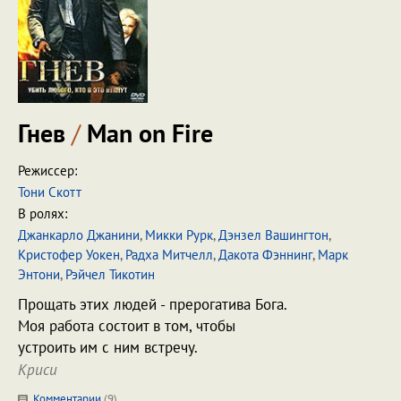
Гнев
/
Man on Fire
Режиссер:
Тони Скотт
В ролях:
Джанкарло Джанини
,
Микки Рурк
,
Дэнзел Вашингтон
,
Кристофер Уокен
,
Радха Митчелл
,
Дакота Фэннинг
,
Марк
Энтони
,
Рэйчел Тикотин
Прощать этих людей - прерогатива Бога.
Моя работа состоит в том, чтобы
устроить им с ним встречу.
Криси
Комментарии
(
9
)