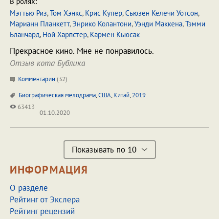
В ролях:
Мэттью Риз
,
Том Хэнкс
,
Крис Купер
,
Сьюзен Келечи Уотсон
,
Марианн Планкетт
,
Энрико Колантони
,
Уэнди Маккена
,
Тэмми
Бланчард
,
Ной Харпстер
,
Кармен Кьюсак
Прекрасное кино. Мне не понравилось.
Отзыв кота Бублика
Комментарии
(
32
)
Биографическая мелодрама
,
США
,
Китай
,
2019
63413
01.10.2020
Показывать по 10
ИНФОРМАЦИЯ
О разделе
Рейтинг от Экслера
Рейтинг рецензий