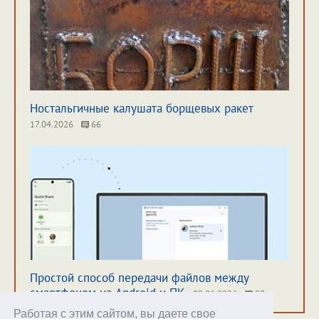
Ностальгичные калушата борщевых ракет
17.04.2026
66
Простой способ передачи файлов между
смартфоном на Android и ПК
09.06.2026
93
Работая с этим сайтом, вы даете свое