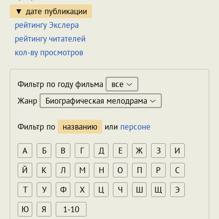
дате публикации
рейтингу Экслера
рейтингу читателей
кол-ву просмотров
все
Фильтр по году фильма
Биографическая мелодрама
Жанр
Фильтр по
названию
или
персоне
А
Б
В
Г
Д
Е
Ж
З
И
Й
К
Л
М
Н
О
П
Р
С
Т
У
Ф
Х
Ц
Ч
Ш
Щ
Э
Ю
Я
1-10