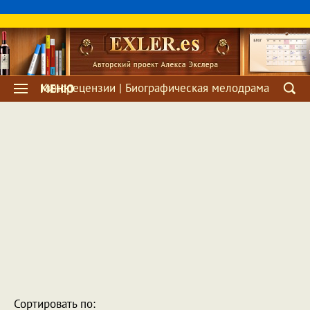
Кинорецензии | Биографическая мелодрама
МЕНЮ
Сортировать по: