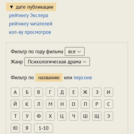
дате публикации
рейтингу Экслера
рейтингу читателей
кол-ву просмотров
все
Фильтр по году фильма
Психологическая драма
Жанр
Фильтр по
названию
или
персоне
А
Б
В
Г
Д
Е
Ж
З
И
Й
К
Л
М
Н
О
П
Р
С
Т
У
Ф
Х
Ц
Ч
Ш
Щ
Э
Ю
Я
1-10