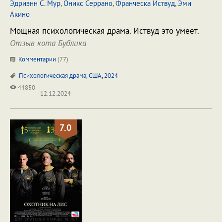
Эдриэнн С. Мур
,
Оникс Серрано
,
Франческа Иствуд
,
Эми
Акино
Мощная психологическая драма. Иствуд это умеет.
Отзыв кота Бублика
Комментарии
(
77
)
Психологическая драма
,
США
,
2024
44850
12.12.2024
7.0