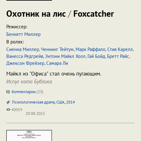
Охотник на лис
/
Foxcatcher
Режиссер:
Беннетт Миллер
В ролях:
Сиенна Миллер
,
Ченнинг Тейтум
,
Марк Раффало
,
Стив Карелл
,
Ванесса Редгрейв
,
Энтони Майкл Холл
,
Гай Бойд
,
Бретт Райс
,
Джексон Фрейзер
,
Самара Ли
Майкл из "Офиса" стал очень пугающим.
Испуг кота Бублика
Комментарии
(
23
)
Психологическая драма
,
США
,
2014
40059
20.08.2015