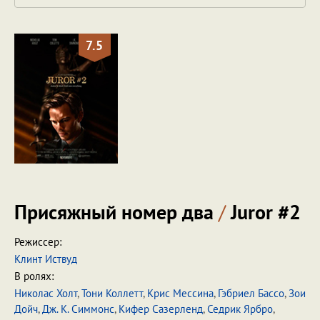
7.5
Присяжный номер два
/
Juror #2
Режиссер:
Клинт Иствуд
В ролях:
Николас Холт
,
Тони Коллетт
,
Крис Мессина
,
Гэбриел Бассо
,
Зои
Дойч
,
Дж. К. Симмонс
,
Кифер Сазерленд
,
Седрик Ярбро
,