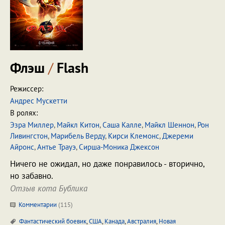
Флэш
/
Flash
Режиссер:
Андрес Мускетти
В ролях:
Эзра Миллер
,
Майкл Китон
,
Саша Калле
,
Майкл Шеннон
,
Рон
Ливингстон
,
Марибель Верду
,
Кирси Клемонс
,
Джереми
Айронс
,
Антье Трауэ
,
Сирша-Моника Джексон
Ничего не ожидал, но даже понравилось - вторично,
но забавно.
Отзыв кота Бублика
Комментарии
(
115
)
Фантастический боевик
,
США
,
Канада
,
Австралия
,
Новая