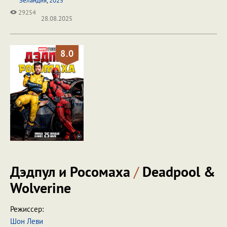
Зеландия
,
2025
29254
28.08.2025
8.0
Дэдпул и Росомаха
/
Deadpool &
Wolverine
Режиссер:
Шон Леви