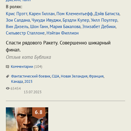
В ролях:
Крис Прэтт
,
Карен Гиллан
,
Пом Клементьефф
,
Дэйв Батиста
,
Зои Салдана
,
Чукуди Ивуджи
,
Брэдли Купер
,
Уилл Поултер
,
Вин Дизель
,
Шон Ганн
,
Мария Бакалова
,
Элизабет Дебики
,
Сильвестр Сталлоне
,
Нэйтан Филлион
Спасти рядового Ракету. Совершенно шикарный
финал.
Отзыв кота Бублика
Комментарии
(
104
)
Фантастический боевик
,
США
,
Новая Зеландия
,
Франция
,
Канада
,
2023
65454
13.07.2023
6.8