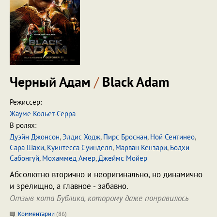
Черный Адам
/
Black Adam
Режиссер:
Жауме Кольет-Серра
В ролях:
Дуэйн Джонсон
,
Элдис Ходж
,
Пирс Броснан
,
Ной Сентинео
,
Сара Шахи
,
Куинтесса Суинделл
,
Марван Кензари
,
Бодхи
Сабонгуй
,
Мохаммед Амер
,
Джеймс Мойер
Абсолютно вторично и неоригинально, но динамично
и зрелищно, а главное - забавно.
Отзыв кота Бублика, которому даже понравилось
Комментарии
(
86
)