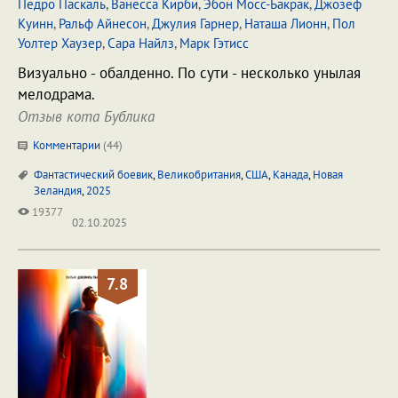
Педро Паскаль
,
Ванесса Кирби
,
Эбон Мосс-Бакрак
,
Джозеф
Куинн
,
Ральф Айнесон
,
Джулия Гарнер
,
Наташа Лионн
,
Пол
Уолтер Хаузер
,
Сара Найлз
,
Марк Гэтисс
Визуально - обалденно. По сути - несколько унылая
мелодрама.
Отзыв кота Бублика
Комментарии
(
44
)
Фантастический боевик
,
Великобритания
,
США
,
Канада
,
Новая
Зеландия
,
2025
19377
02.10.2025
7.8