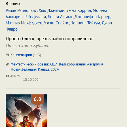
В ролях:
Райан Рейнольдс
,
Хью Джекман
,
Эмма Коррин
,
Морена
Баккарин
,
Роб Делани
,
Лесли Аггамс
,
Дженнифер Гарнер
,
Мэттью Макфэдиен
,
Уэсли Снайпс
,
Ченнинг Тейтум
,
Джон
Фавро
Просто блеск, чрезвычайно понравилось!
Отзыв кота Бублика
Комментарии
(
113
)
Фантастический боевик
,
США
,
Великобритания
,
Австралия
,
Новая Зеландия
,
Канада
,
2024
49879
10.10.2024
6.8