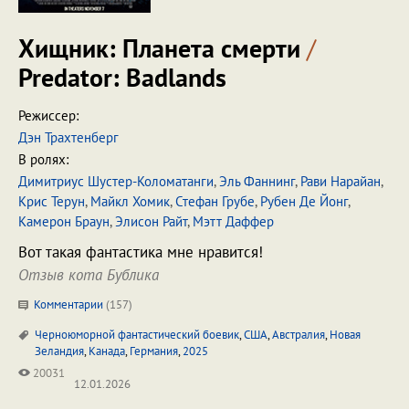
Хищник: Планета смерти
/
Predator: Badlands
Режиссер:
Дэн Трахтенберг
В ролях:
Димитриус Шустер-Коломатанги
,
Эль Фаннинг
,
Рави Нарайан
,
Крис Терун
,
Майкл Хомик
,
Стефан Грубе
,
Рубен Де Йонг
,
Камерон Браун
,
Элисон Райт
,
Мэтт Даффер
Вот такая фантастика мне нравится!
Отзыв кота Бублика
Комментарии
(
157
)
Черноюморной фантастический боевик
,
США
,
Австралия
,
Новая
Зеландия
,
Канада
,
Германия
,
2025
20031
12.01.2026