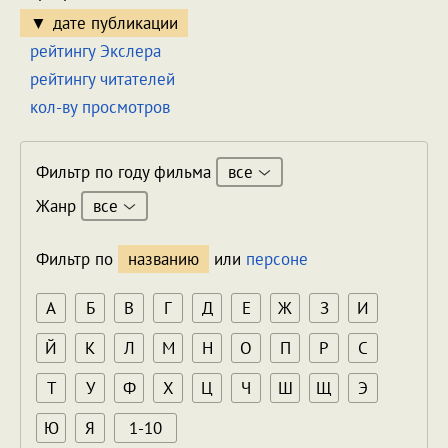
дате публикации
рейтингу Экслера
рейтингу читателей
кол-ву просмотров
все
Фильтр по году фильма
все
Жанр
Фильтр по
названию
или
персоне
А
Б
В
Г
Д
Е
Ж
З
И
Й
К
Л
М
Н
О
П
Р
С
Т
У
Ф
Х
Ц
Ч
Ш
Щ
Э
Ю
Я
1-10