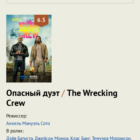
6.5
Опасный дуэт
/
The Wrecking
Crew
Режиссер:
Анхель Мануэль Сото
В ролях:
Дэйв Батиста
,
Джейсон Момоа
,
Клас Банг
,
Темуэра Моррисон
,