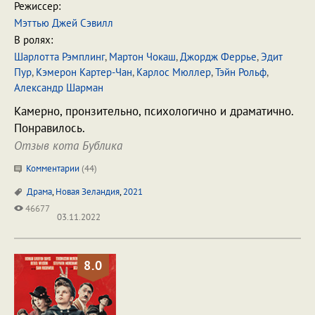
Режиссер:
Мэттью Джей Сэвилл
В ролях:
Шарлотта Рэмплинг
,
Мартон Чокаш
,
Джордж Феррье
,
Эдит
Пур
,
Кэмерон Картер-Чан
,
Карлос Мюллер
,
Тэйн Рольф
,
Александр Шарман
Камерно, пронзительно, психологично и драматично.
Понравилось.
Отзыв кота Бублика
Комментарии
(
44
)
Драма
,
Новая Зеландия
,
2021
46677
03.11.2022
8.0