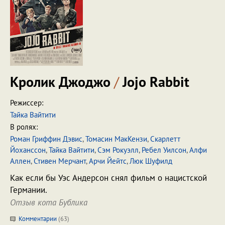
Кролик Джоджо
/
Jojo Rabbit
Режиссер:
Тайка Вайтити
В ролях:
Роман Гриффин Дэвис
,
Томасин МакКензи
,
Скарлетт
Йоханссон
,
Тайка Вайтити
,
Сэм Рокуэлл
,
Ребел Уилсон
,
Алфи
Аллен
,
Стивен Мерчант
,
Арчи Йейтс
,
Люк Шуфилд
Как если бы Уэс Андерсон снял фильм о нацистской
Германии.
Отзыв кота Бублика
Комментарии
(
63
)