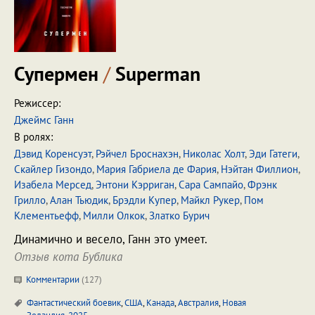
Супермен
/
Superman
Режиссер:
Джеймс Ганн
В ролях:
Дэвид Коренсуэт
,
Рэйчел Броснахэн
,
Николас Холт
,
Эди Гатеги
,
Скайлер Гизондо
,
Мария Габриела де Фария
,
Нэйтан Филлион
,
Изабела Мерсед
,
Энтони Кэрриган
,
Сара Сампайо
,
Фрэнк
Грилло
,
Алан Тьюдик
,
Брэдли Купер
,
Майкл Рукер
,
Пом
Клементьефф
,
Милли Олкок
,
Златко Бурич
Динамично и весело, Ганн это умеет.
Отзыв кота Бублика
Комментарии
(
127
)
Фантастический боевик
,
США
,
Канада
,
Австралия
,
Новая