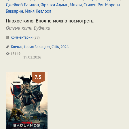
Джейкоб Баталон
,
Фрэнки Адамс
,
Мияви
,
Стивен Рут
,
Морена
Баккарин
,
Майя Кеалоха
Плохое кино. Вполне можно посмотреть.
Отзыв кота Бублика
Комментарии
(
29
)
Боевик
,
Новая Зеландия
,
США
,
2026
13149
19.02.2026
7.5