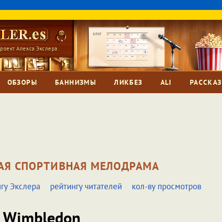
роект Алекса Экслера
ОБЗОРЫ
БАННИЗМЫ
ЛИКБЕЗ
ALI
РАССКА
АЯ СПОРТИВНАЯ МЕЛОДРАМА
гу Экслера
рейтингу читателей
кол-ву просмотров
Wimbledon