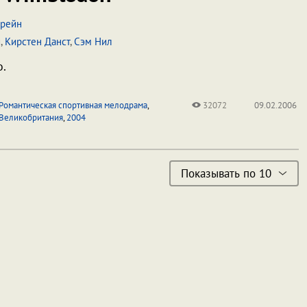
крейн
и
,
Кирстен Данст
,
Сэм Нил
о.
Романтическая спортивная мелодрама
,
32072
09.02.2006
Великобритания
,
2004
Показывать по 10