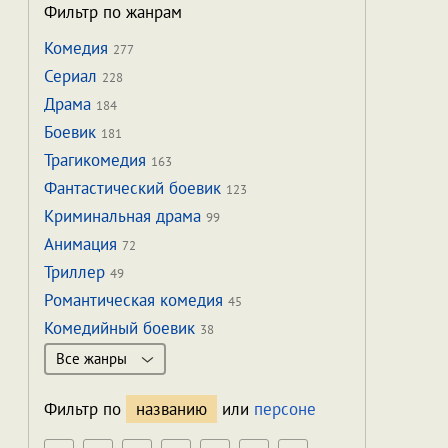
Фильтр по жанрам
Комедия
277
Сериал
228
Драма
184
Боевик
181
Трагикомедия
163
Фантастический боевик
123
Криминальная драма
99
Анимация
72
Триллер
49
Романтическая комедия
45
Комедийный боевик
38
Все жанры
Фильтр по
названию
или
персоне