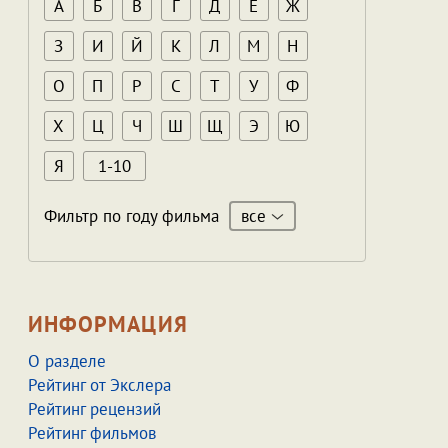
А
Б
В
Г
Д
Е
Ж
З
И
Й
К
Л
М
Н
О
П
Р
С
Т
У
Ф
Х
Ц
Ч
Ш
Щ
Э
Ю
Я
1-10
все
Фильтр по году фильма
ИНФОРМАЦИЯ
О разделе
Рейтинг от Экслера
Рейтинг рецензий
Рейтинг фильмов