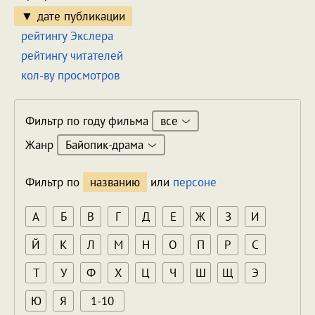
дате публикации
рейтингу Экслера
рейтингу читателей
кол-ву просмотров
все
Фильтр по году фильма
Байопик-драма
Жанр
Фильтр по
названию
или
персоне
А
Б
В
Г
Д
Е
Ж
З
И
Й
К
Л
М
Н
О
П
Р
С
Т
У
Ф
Х
Ц
Ч
Ш
Щ
Э
Ю
Я
1-10