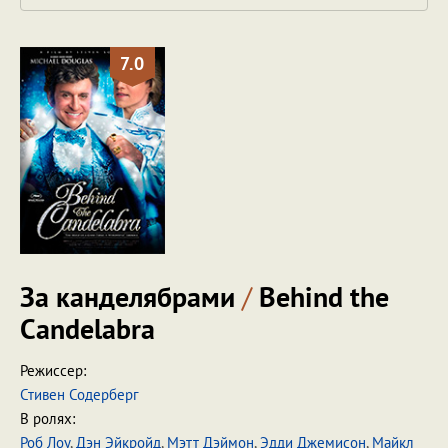
7.0
За канделябрами
/
Behind the
Candelabra
Режиссер:
Стивен Содерберг
В ролях:
Роб Лоу
,
Дэн Эйкройд
,
Мэтт Дэймон
,
Эдди Джемисон
,
Майкл