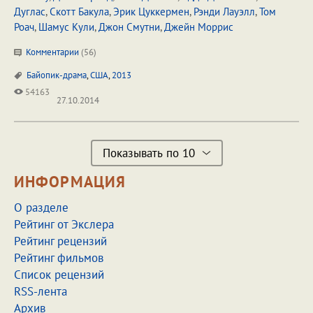
Дуглас
,
Скотт Бакула
,
Эрик Цуккермен
,
Рэнди Лауэлл
,
Том
Роач
,
Шамус Кули
,
Джон Смутни
,
Джейн Моррис
Комментарии
(
56
)
Байопик-драма
,
США
,
2013
54163
27.10.2014
Показывать по 10
ИНФОРМАЦИЯ
О разделе
Рейтинг от Экслера
Рейтинг рецензий
Рейтинг фильмов
Список рецензий
RSS-лента
Архив