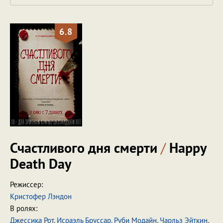
6.8
Счастливого дня смерти
/
Happy
Death Day
Режиссер:
Кристофер Лэндон
В ролях:
Джессика Рот
,
Исраэль Бруссар
,
Руби Модайн
,
Чарльз Эйткин
,