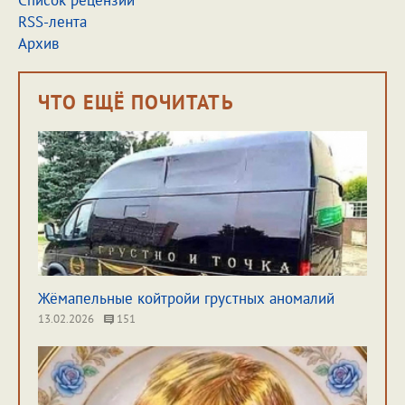
Список рецензий
RSS-лента
Архив
ЧТО ЕЩЁ ПОЧИТАТЬ
Жёмапельные койтройи грустных аномалий
13.02.2026
151