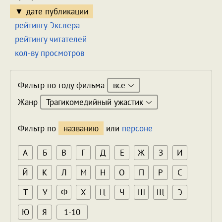
дате публикации
рейтингу Экслера
рейтингу читателей
кол-ву просмотров
все
Фильтр по году фильма
Трагикомедийный ужастик
Жанр
Фильтр по
названию
или
персоне
А
Б
В
Г
Д
Е
Ж
З
И
Й
К
Л
М
Н
О
П
Р
С
Т
У
Ф
Х
Ц
Ч
Ш
Щ
Э
Ю
Я
1-10