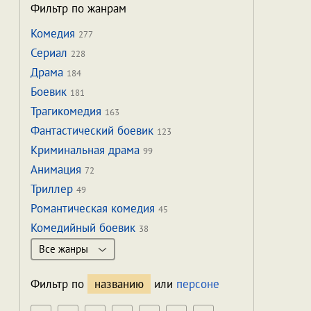
Фильтр по жанрам
Комедия
277
Сериал
228
Драма
184
Боевик
181
Трагикомедия
163
Фантастический боевик
123
Криминальная драма
99
Анимация
72
Триллер
49
Романтическая комедия
45
Комедийный боевик
38
Все жанры
Фильтр по
названию
или
персоне