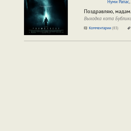
Нуми Рапас
,
Поздравляю, мадам. 
Выходка кота Бублик
Комментарии
(
83
)