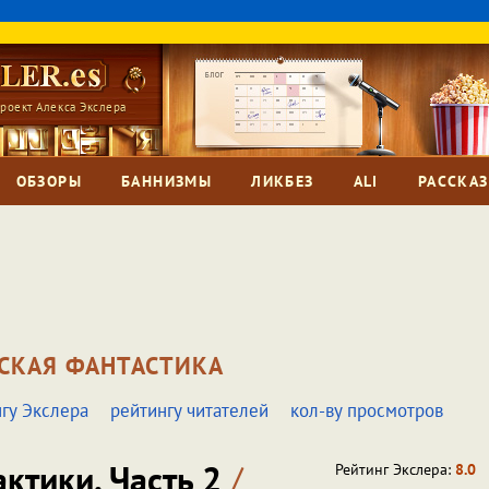
роект Алекса Экслера
ОБЗОРЫ
БАННИЗМЫ
ЛИКБЕЗ
ALI
РАССКА
СКАЯ ФАНТАСТИКА
гу Экслера
рейтингу читателей
кол-ву просмотров
актики. Часть 2
/
Рейтинг Экслера:
8.0