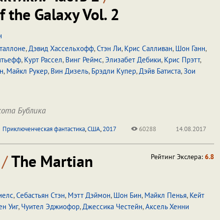
f the Galaxy Vol. 2
н
Сталлоне
,
Дэвид Хассельхофф
,
Стэн Ли
,
Крис Салливан
,
Шон Ганн
,
нтьефф
,
Курт Рассел
,
Винг Реймс
,
Элизабет Дебики
,
Крис Прэтт
,
н
,
Майкл Рукер
,
Вин Дизель
,
Брэдли Купер
,
Дэйв Батиста
,
Зои
ота Бублика
Приключенческая фантастика
,
США
,
2017
60288
14.08.2017
н
/
The Martian
Рейтинг Экслера:
6.8
иелс
,
Себастьян Стэн
,
Мэтт Дэймон
,
Шон Бин
,
Майкл Пенья
,
Кейт
ен Уиг
,
Чуител Эджиофор
,
Джессика Честейн
,
Аксель Хенни