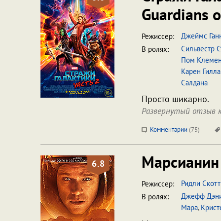
Guardians o
Джеймс Ган
Режиссер:
Сильвестр 
В ролях:
Пом Клеме
Карен Гилла
Салдана
Просто шикарно.
Развернутый отзыв к
Комментарии
(
75
)
Марсиани
6.8
Ридли Скотт
Режиссер:
Джефф Дэн
В ролях:
Мара
,
Крист