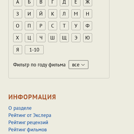
А
Б
В
Г
Д
Е
Ж
З
И
Й
К
Л
М
Н
О
П
Р
С
Т
У
Ф
Х
Ц
Ч
Ш
Щ
Э
Ю
Я
1-10
все
Фильтр по году фильма
ИНФОРМАЦИЯ
О разделе
Рейтинг от Экслера
Рейтинг рецензий
Рейтинг фильмов