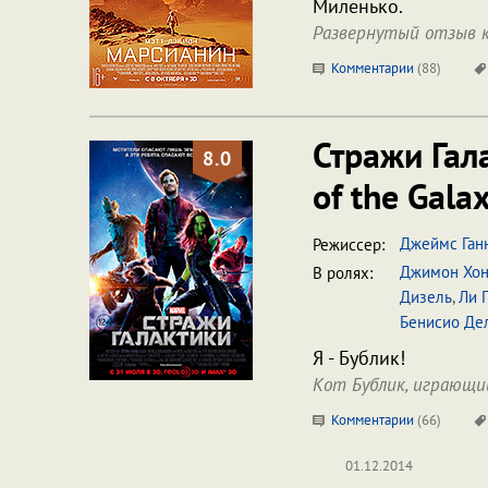
Миленько.
Развернутый отзыв к
Комментарии
(
88
)
Стражи Гал
8.0
of the Gala
Джеймс Ган
Режиссер:
Джимон Хон
В ролях:
Дизель
,
Ли 
Бенисио Дел
Я - Бублик!
Кот Бублик, играющи
Комментарии
(
66
)
01.12.2014