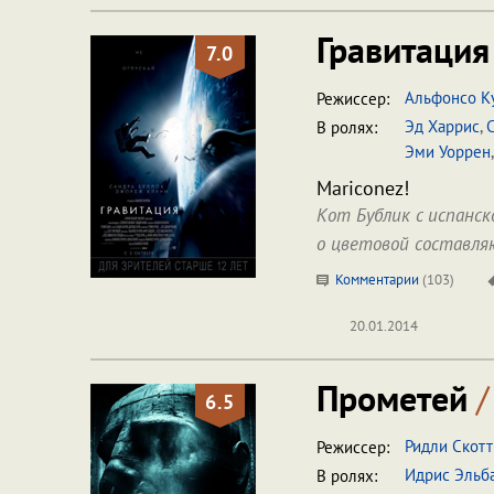
Гравитаци
7.0
Альфонсо К
Режиссер:
Эд Харрис
,
В ролях:
Эми Уоррен
Mariconez!
Кот Бублик с испанс
о цветовой составл
Комментарии
(
103
)
20.01.2014
Прометей
/
6.5
Ридли Скотт
Режиссер:
Идрис Эльб
В ролях: