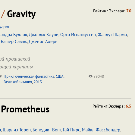
я
/
Gravity
Рейтинг Экслера:
7.0
уарон
Сандра Буллок
,
Джордж Клуни
,
Орто Игнатиуссен
,
Фалдут Шарма
,
,
Башер Саваж
,
Дженис Ахерн
кой прошивкой
яющей картины
Приключенческая фантастика
,
США
,
59048
Великобритания
,
2013
Prometheus
Рейтинг Экслера:
6.5
а
,
Шарлиз Терон
,
Бенедикт Вонг
,
Гай Пирс
,
Майкл Фассбендер
,