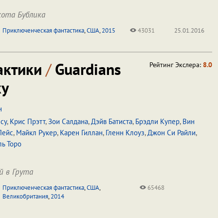
ота Бублика
Приключенческая фантастика
,
США
,
2015
43031
25.01.2016
актики
/
Guardians
Рейтинг Экслера:
8.0
xy
н
су
,
Крис Прэтт
,
Зои Салдана
,
Дэйв Батиста
,
Брэдли Купер
,
Вин
Пейс
,
Майкл Рукер
,
Карен Гиллан
,
Гленн Клоуз
,
Джон Си Райли
,
ь Торо
й в Грута
Приключенческая фантастика
,
США
,
65468
Великобритания
,
2014