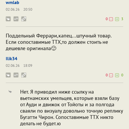
wmlab
02.06.26
20:50
0
3
Поддельный Феррари,капец...штучный товар.
Если сопоставимые ТТХ,то должен стоить не
дешевле оригинала🙂
Ilik34
02.06.26
18:09
0
0
Нет. Я приводил ниже ссылку на
вьетнамских умельцев, которые взяли базу
от Ауди и движок от Тойоты и за полгода
сваяли по визуалу довольно точную реплику
Бугатти Чирон. Сопоставимые ТТХ никто
делать не будет.ю