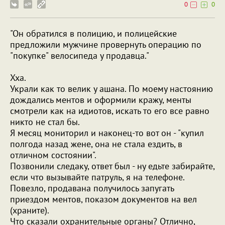
0
0
"Он обратился в полицию, и полицейские
предложили мужчине провернуть операцию по
"покупке" велосипеда у продавца."
Хха.
Украли как то велик у ашана. По моему настоянию
дождались ментов и оформили кражу, менты
смотрели как на идиотов, искать то его все равно
никто не стал бы.
Я месяц мониторил и наконец-то вот он - "купил
полгода назад жене, она не стала ездить, в
отличном состоянии".
Позвонили следаку, ответ был - ну едьте забирайте,
если что вызывайте патруль, я на телефоне.
Повезло, продавана получилось запугать
приездом ментов, показом документов на вел
(храните).
Что сказали охранительные органы? Отлично,