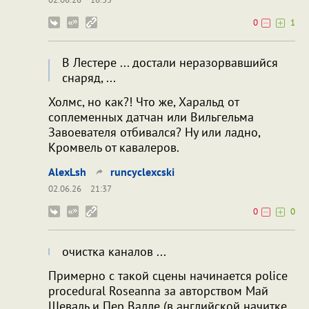
0
1
В Лестере ... достали неразорвавшийся
снаряд, ...
Холмс, но как?! Что же, Харальд от
соплеменных датчан или Вильгельма
Завоевателя отбивался? Ну или ладно,
Кромвель от кавалеров.
AlexLsh
runcyclexcski
02.06.26
21:37
0
0
очистка каналов ...
Примерно с такой сцены начинается police
procedural Roseanna за авторством Май
Шеваль и Пер Валле (в английской начитке