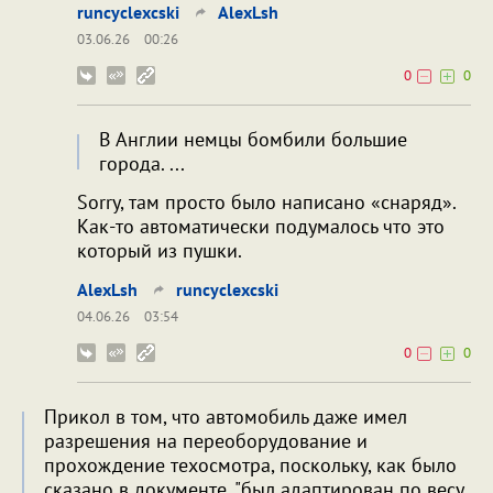
runcyclexcski
AlexLsh
03.06.26
00:26
0
0
В Англии немцы бомбили большие
города. ...
Sorry, там просто было написано «снаряд».
Как-то автоматически подумалось что это
который из пушки.
AlexLsh
runcyclexcski
04.06.26
03:54
0
0
Прикол в том, что автомобиль даже имел
разрешения на переоборудование и
прохождение техосмотра, поскольку, как было
сказано в документе, "был адаптирован по весу