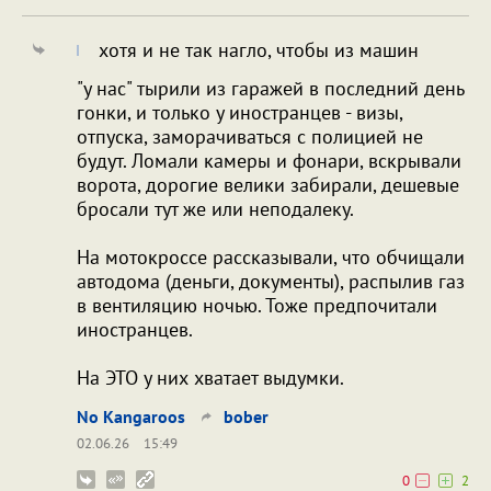
хотя и не так нагло, чтобы из машин
"у нас" тырили из гаражей в последний день
гонки, и только у иностранцев - визы,
отпуска, заморачиваться с полицией не
будут. Ломали камеры и фонари, вскрывали
ворота, дорогие велики забирали, дешевые
бросали тут же или неподалеку.
На мотокроссе рассказывали, что обчищали
автодома (деньги, документы), распылив газ
в вентиляцию ночью. Тоже предпочитали
иностранцев.
На ЭТО у них хватает выдумки.
No Kangaroos
bober
02.06.26
15:49
0
2