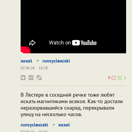
xoxol
runcyclexcski
02.06.26
16:28
0
1
В Лестере в соседней речке тоже любят
искать магнитиками всякое. Как-то достали
неразорвавшийся снаряд, перекрывали
улицу на несколько часов.
runcyclexcski
xoxol
02.06.26
16:35