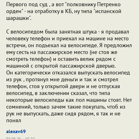
Первого под суд , а вот "полковнику Петренко
орден" - на отработку в КБ, ну типа "испанской
шарашки".
С велосипедом была занятная штука - я продавал
человеку телефон и приехал на машине на место
встречи, он подъехал на велосипеде. Я предложил
ему сесть на пассажирское место (не стоя же
смотреть телефон) и оставить велик рядом с
машиной с открытой пассажирской дверью.
Он категорически отказался выпускать велосипед
из рук , протянул мне деньги и так и смотрел
телефон, стоя у открытой двери и не отпуская
велосипед, в заключении сказал, что типа
некоторые велосипеды как пол машины стоят. Нет
сомнений, только зачем такие покупать, чтоб из
рук не выпускать, даже сидя рядом, я так и не
понял
alexav69
02.06.26
15:22