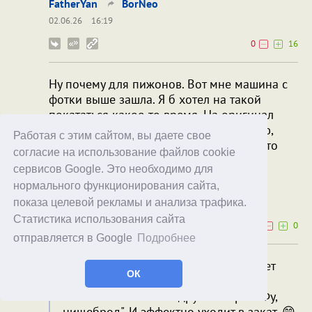
FatherYan
BorNeo
02.06.26
16:19
0
16
Ну почему для пижонов. Вот мне машина с
фотки выше зашла. Я б хотел на такой
покататься какое-то время. На оригинал
денег, ессно нет. Но пижон ли я? Думаю,
Работая с этим сайтом, вы даете свое
тоже нет. Из девочек покатать - разве что
согласие на использование файлов cookie
жену... Ну и своих детей 😄
сервисов Google. Это необходимо для
VaDRo
BorNeo
нормального функционирования сайта,
02.06.26
16:39
показа целевой рекламы и анализа трафика.
Статистика использования сайта
0
0
отправляется в Google
Подробнее
А прикинь, девочка такая заглядывает
ОК
под машину и говорит "Тут стальное
монококовое шасси другой марки. Фу,
нищеброд". И эффектно уходит в закат. 😄