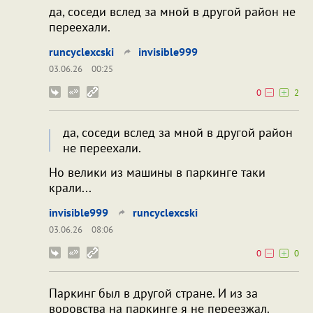
да, соседи вслед за мной в другой район не
переехали.
runcyclexcski
invisible999
03.06.26
00:25
0
2
да, соседи вслед за мной в другой район
не переехали.
Но велики из машины в паркинге таки
крали...
invisible999
runcyclexcski
03.06.26
08:06
0
0
Паркинг был в другой стране. И из за
воровства на паркинге я не переезжал.