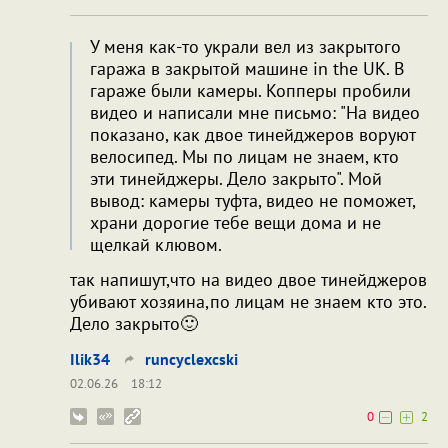
У меня как-то украли вел из закрытого
гаража в закрытой машине in the UK. В
гараже были камеры. Копперы пробили
видео и написали мне письмо: "На видео
показано, как двое тинейджеров воруют
велосипед. Мы по лицам не знаем, кто
эти тинейджеры. Дело закрыто". Мой
вывод: камеры туфта, видео не поможет,
храни дорогие тебе вещи дома и не
щелкай клювом.
так напишут,что на видео двое тинейджеров
убивают хозяина,по лицам не знаем кто это.
Дело закрыто🙂
Ilik34
runcyclexcski
02.06.26
18:12
0
2