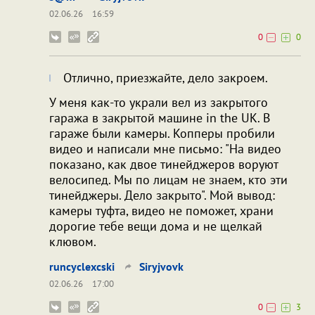
02.06.26
16:59
0
0
Отлично, приезжайте, дело закроем.
У меня как-то украли вел из закрытого
гаража в закрытой машине in the UK. В
гараже были камеры. Копперы пробили
видео и написали мне письмо: "На видео
показано, как двое тинейджеров воруют
велосипед. Мы по лицам не знаем, кто эти
тинейджеры. Дело закрыто". Мой вывод:
камеры туфта, видео не поможет, храни
дорогие тебе вещи дома и не щелкай
клювом.
runcyclexcski
Siryjvovk
02.06.26
17:00
0
3