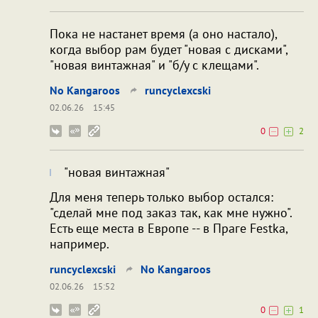
Пока не настанет время (а оно настало),
когда выбор рам будет "новая с дисками",
"новая винтажная" и "б/у с клещами".
No Kangaroos
runcyclexcski
02.06.26
15:45
0
2
"новая винтажная"
Для меня теперь только выбор остался:
"сделай мне под заказ так, как мне нужно".
Есть еще места в Европе -- в Праге Festka,
например.
runcyclexcski
No Kangaroos
02.06.26
15:52
0
1