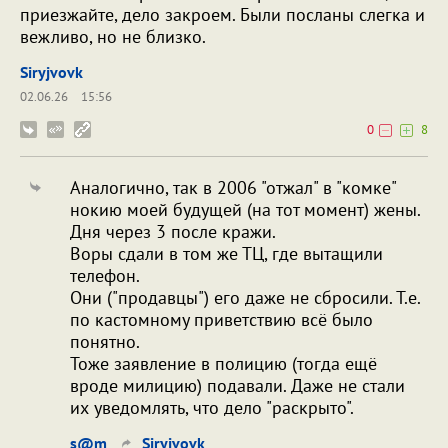
приезжайте, дело закроем. Были посланы слегка и
вежливо, но не близко.
Siryjvovk
02.06.26
15:56
0
8
Аналогично, так в 2006 "отжал" в "комке"
нокию моей будущей (на тот момент) жены.
Дня через 3 после кражи.
Воры сдали в том же ТЦ, где вытащили
телефон.
Они ("продавцы") его даже не сбросили. Т.е.
по кастомному приветствию всё было
понятно.
Тоже заявление в полицию (тогда ещё
вроде милицию) подавали. Даже не стали
их уведомлять, что дело "раскрыто".
s@m
Siryjvovk