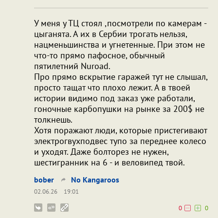
У меня у ТЦ стоял ,посмотрели по камерам -
цыганята. А их в Сербии трогать нельзя,
нацменьшинства и угнетенные. При этом не
что-то прямо пафосное, обычный
пятилетний Nuroad.
Про прямо вскрытие гаражей тут не слышал,
просто тащат что плохо лежит. А в твоей
истории видимо под заказ уже работали,
гоночные карбопушки на рынке за 200$ не
толкнешь.
Хотя поражают люди, которые пристегивают
электрогвухподвес тупо за переднее колесо
и уходят. Даже болторез не нужен,
шестигранник на 6 - и веловипед твой.
bober
No Kangaroos
02.06.26
19:01
0
0