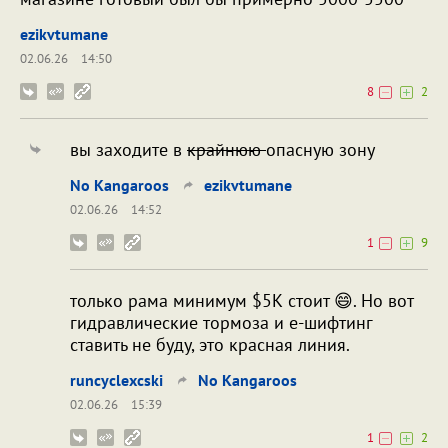
ezikvtumane
02.06.26
14:50
8
2
вы заходите в
крайнюю
опасную зону
No Kangaroos
ezikvtumane
02.06.26
14:52
1
9
только рама минимум $5К стоит 😄. Но вот
гидравлические тормоза и е-шифтинг
ставить не буду, это красная линия.
runcyclexcski
No Kangaroos
02.06.26
15:39
1
2