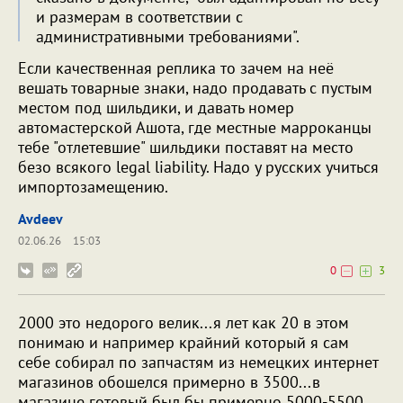
и размерам в соответствии с
административными требованиями".
Если качественная реплика то зачем на неё
вешать товарные знаки, надо продавать с пустым
местом под шильдики, и давать номер
автомастерской Ашота, где местные марроканцы
тебе "отлетевшие" шильдики поставят на место
безо всякого legal liability. Надо у русских учиться
импортозамещению.
Avdeev
02.06.26
15:03
0
3
2000 это недорого велик...я лет как 20 в этом
понимаю и например крайний который я сам
себе собирал по запчастям из немецких интернет
магазинов обошелся примерно в 3500...в
магазине готовый был бы примерно 5000-5500