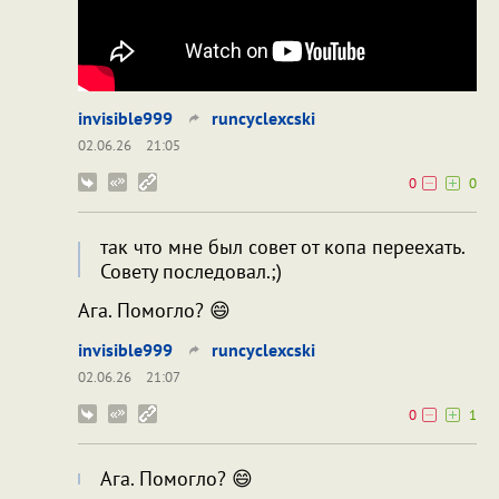
invisible999
runcyclexcski
02.06.26
21:05
0
0
так что мне был совет от копа переехать.
Совету последовал.;)
Ага. Помогло? 😄
invisible999
runcyclexcski
02.06.26
21:07
0
1
Ага. Помогло? 😄