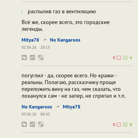
распылив газ в вентиляцию
Всё же, скорее всего, это городские
легенды.
Mitya78
No Kangaroos
02.06.26
20:13
0
4
погуглил - да, скорее всего. Но кражи -
реальны. Полагаю, рассказчику проще
переложить вину на газ, чем сказать, что
лоханулся сам - не запер, не спрятал и т.п.
No Kangaroos
Mitya78
03.06.26
08:43
0
0