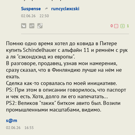
Suspense
runcyclexcski
02.06.26
22:50
0
1
Помню одно время хотел до ковида в Питере
купить Schindelhauer с альфайн 11 и ремнём с рук
а ля "сэкондхэнд из европы".
В разговоре, продавец, узнав мои намерения,
сразу сказал, что в Финляндию лучше на нём не
ехать.
Сделка как-то сорвалась по моей инициативе.
PS: При этом в описании говорилось, что паспорт
и чек есть. Хотя, долго ли его напечатать...
PS2: Великов "таких" битком авито был. Возили
промышленными масштабами, видимо.
s@m
02.06.26
16:55