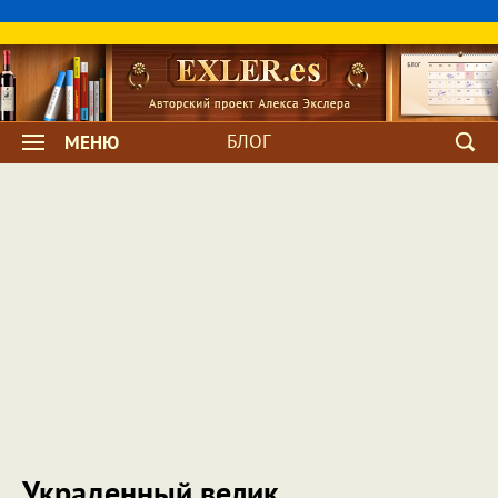
БЛОГ
МЕНЮ
Украденный велик