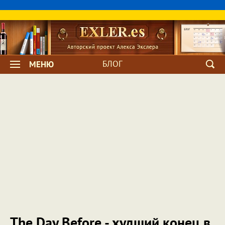
БЛОГ
МЕНЮ
The Day Before - худший конец в