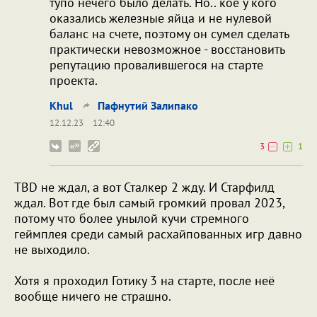
тупо нечего было делать. Но.. кое у кого
оказались железные яйца и не нулевой
баланс на счете, поэтому он сумел сделать
практически невозможное - восстановить
репутацию провалившегося на старте
проекта.
Khul
Пафнутий Залипако
12.12.23
12:40
3
1
TBD не ждал, а вот Сталкер 2 жду. И Старфилд
ждал. Вот где был самый громкий провал 2023,
потому что более унылой кучи стремного
геймплея среди самый расхайпованных игр давно
не выходило.
Хотя я проходил Готику 3 на старте, после неё
вообще ничего не страшно.