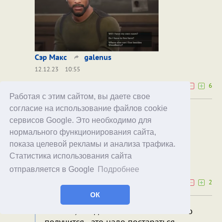
Сэр Макс
galenus
12.12.23
10:55
0
6
Работая с этим сайтом, вы даете свое
согласие на использование файлов cookie
Просто огонь!
сервисов Google. Это необходимо для
Такое г., что даже с мемами не особо
нормального функционирования сайта,
получится - это надо постараться.
показа целевой рекламы и анализа трафика.
galenus
Сэр Макс
Статистика использования сайта
12.12.23
11:22
отправляется в Google
Подробнее
0
2
ОК
Такое г., что даже с мемами не особо
получится - это надо постараться.