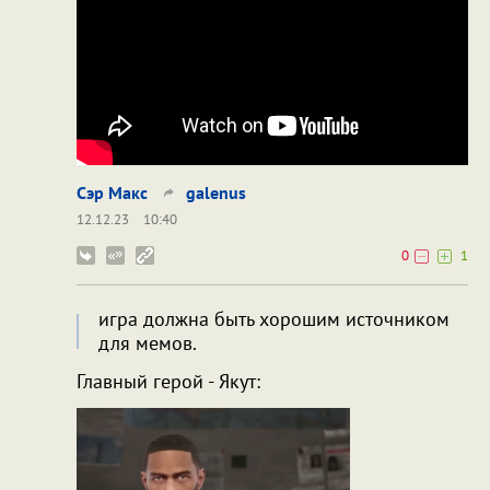
Сэр Макс
galenus
12.12.23
10:40
0
1
игра должна быть хорошим источником
для мемов.
Главный герой - Якут: