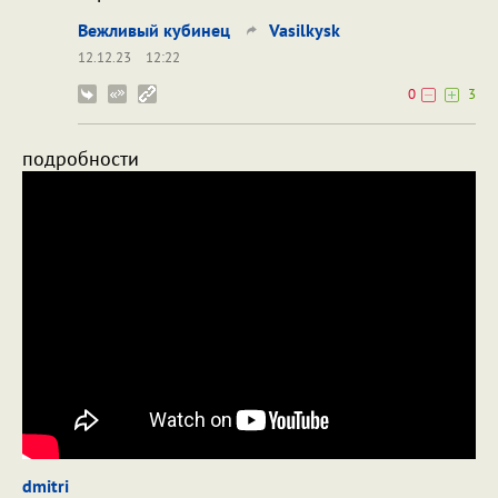
Вежливый кубинец
Vasilkysk
12.12.23
12:22
0
3
подробности
dmitri