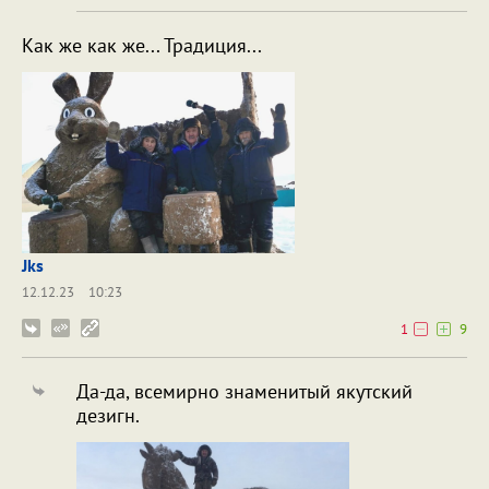
Как же как же... Традиция...
Jks
12.12.23
10:23
1
9
Да-да, всемирно знаменитый якутский
дезигн.