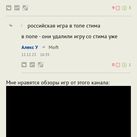
9
3
российская игра в топе стима
в попе - они удалили игру со стима уже
Алекс У
Moft
12.12.23
16:35
0
1
Мне нравятся обзоры игр от этого канала: