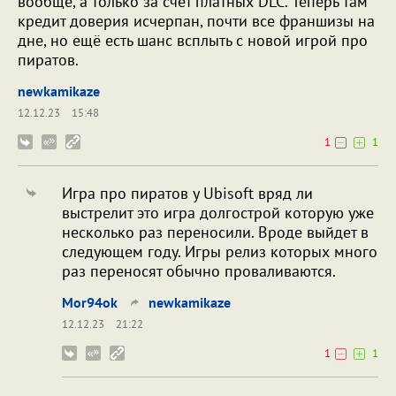
вообще, а только за счёт платных DLC. Теперь там
кредит доверия исчерпан, почти все франшизы на
дне, но ещё есть шанс всплыть с новой игрой про
пиратов.
newkamikaze
12.12.23
15:48
1
1
Игра про пиратов у Ubisoft вряд ли
выстрелит это игра долгострой которую уже
несколько раз переносили. Вроде выйдет в
следующем году. Игры релиз которых много
раз переносят обычно проваливаются.
Mor94ok
newkamikaze
12.12.23
21:22
1
1