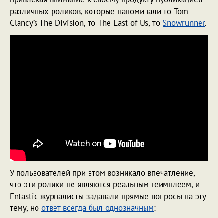
различных роликов, которые напоминали то Tom
Clancy’s The Division, то The Last of Us, то
Snowrunner
.
У пользователей при этом возникало впечатление,
что эти ролики не являются реальным геймплеем, и
Fntastic журналисты задавали прямые вопросы на эту
тему, но
ответ всегда был однозначным
: