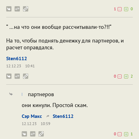
1
0
“ …на что они вообще рассчитывали-то?!!“
На то, чтобы поднять денежку для партнеров, и
расчет оправдался.
Sten6112
12.12.23
10:41
0
2
партнеров
они кинули. Простой скам.
Сэр Макс
Sten6112
12.12.23
10:59
0
1