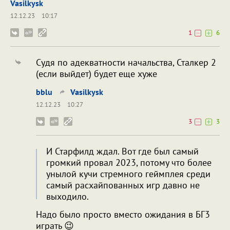
Vasilkysk
12.12.23
10:17
1
6
Судя по адекватности начальства, Сталкер 2
(если выйдет) будет еще хуже
bblu
Vasilkysk
12.12.23
10:27
3
3
И Старфилд ждал. Вот где был самый
громкий провал 2023, потому что более
унылой кучи стремного геймплея среди
самый расхайпованных игр давно не
выходило.
Надо было просто вместо ожидания в БГ3
играть 😉