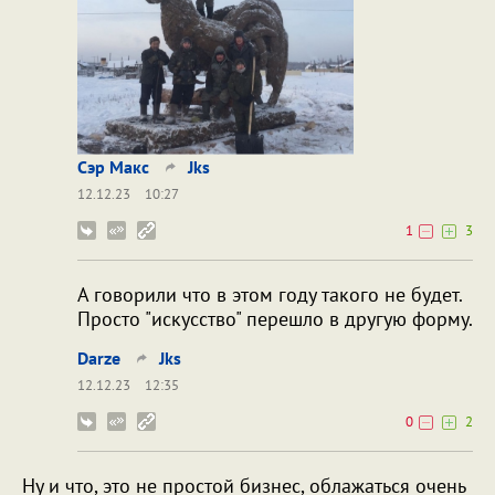
Сэр Макс
Jks
12.12.23
10:27
1
3
А говорили что в этом году такого не будет.
Просто "искусство" перешло в другую форму.
Darze
Jks
12.12.23
12:35
0
2
Ну и что, это не простой бизнес, облажаться очень