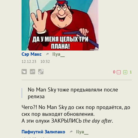
Сэр Макс
Ilya__
12.12.23
10:32
0
1
No Man Sky тоже предъявляли после
релиза
Чего?! No Man Sky до сих пор продаётся, до
сих пор выходят обновления.
А эти олухи ЗАКРЫЛИСЬ
the day after
.
Пафнутий Залипако
Ilya__