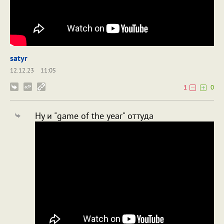
satyr
12.12.23
11:05
1
0
Ну и "game of the year" оттуда