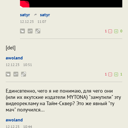
satyr
satyr
12.12.23
11:07
1
0
[del]
awoland
12.12.23
10:51
1
1
Единсвтенно, чего я не понимаю, для чего они
(или их якутские издатели MYTONA) "замутили" эту
видеорекламу на Тайм-Сквер? Это же явный "ту
мач" получился...
awoland
12.12.23
10:44