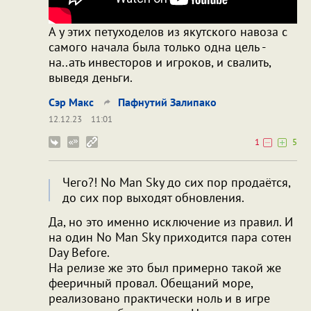
А у этих петуходелов из якутского навоза с
самого начала была только одна цель -
на..ать инвесторов и игроков, и свалить,
выведя деньги.
Сэр Макс
Пафнутий Залипако
12.12.23
11:01
1
5
Чего?! No Man Sky до сих пор продаётся,
до сих пор выходят обновления.
Да, но это именно исключение из правил. И
на один No Man Sky приходится пара сотен
Day Before.
На релизе же это был примерно такой же
фееричный провал. Обещаний море,
реализовано практически ноль и в игре