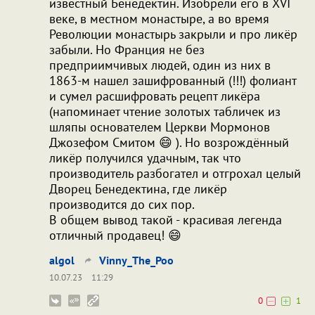
известный Бенедектин. Изобрели его в XVI
веке, в местном монастыре, а во время
Революции монастырь закрыли и про ликёр
забыли. Но Франция не без
предприимчивых людей, один из них в
1863-м нашел зашифрованный (!!!) фолиант
и сумел расшифровать рецепт ликёра
(напоминает чтение золотых табличек из
шляпы основателем Церкви Мормонов
Джозефом Смитом 😄 ). Но возрождённый
ликёр получился удачным, так что
производитель разбогател и отгрохал целый
Дворец Бенедектина, где ликёр
производится до сих пор.
В общем вывод такой - красивая легенда
отличный продавец! 😄
algol
Vinny_The_Poo
10.07.23
11:29
0
1