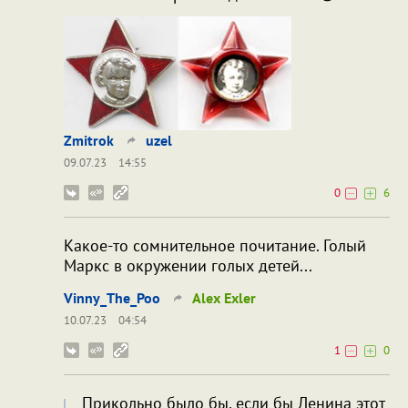
Zmitrok
uzel
09.07.23
14:55
0
6
Какое-то сомнительное почитание. Голый
Маркс в окружении голых детей...
Vinny_The_Poo
Alex Exler
10.07.23
04:54
1
0
Прикольно было бы, если бы Ленина этот