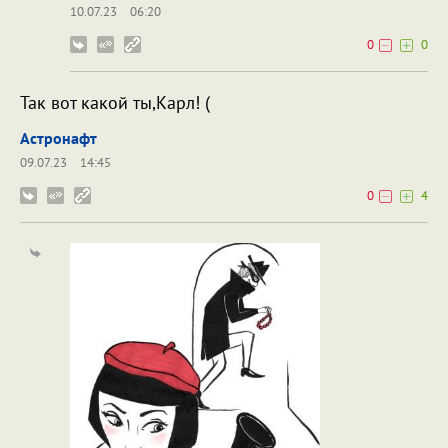
10.07.23
06:20
0
0
Так вот какой ты,Карл! (
Астронафт
09.07.23
14:45
0
4