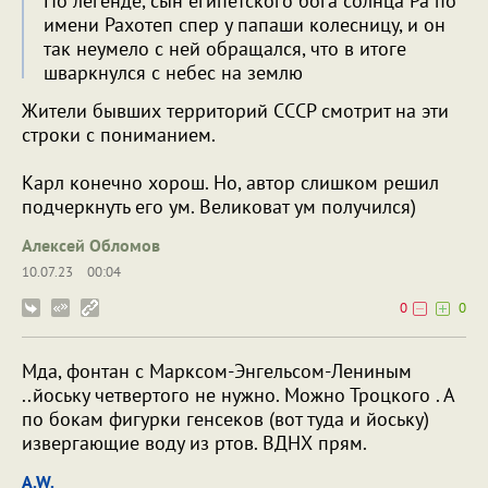
По легенде, сын египетского бога солнца Ра по
имени Рахотеп спер у папаши колесницу, и он
так неумело с ней обращался, что в итоге
шваркнулся с небес на землю
Жители бывших территорий СССР смотрит на эти
строки с пониманием.
Карл конечно хорош. Но, автор слишком решил
подчеркнуть его ум. Великоват ум получился)
Алексей Обломов
10.07.23
00:04
0
0
Мда, фонтан с Марксом-Энгельсом-Лениным
..йоську четвертого не нужно. Можно Троцкого . А
по бокам фигурки генсеков (вот туда и йоську)
извергающие воду из ртов. ВДНХ прям.
A.W.