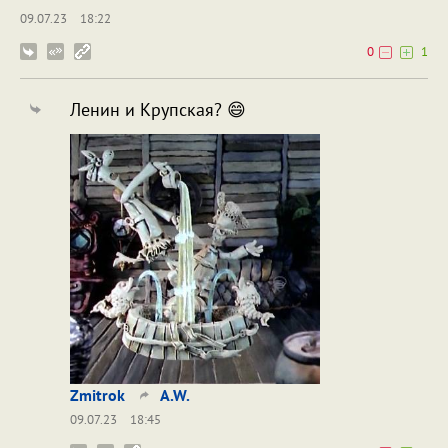
09.07.23
18:22
0
1
Ленин и Крупская? 😄
Zmitrok
A.W.
09.07.23
18:45