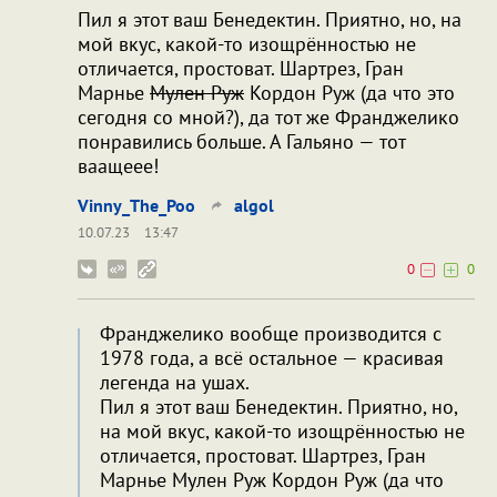
Пил я этот ваш Бенедектин. Приятно, но, на
мой вкус, какой-то изощрённостью не
отличается, простоват. Шартрез, Гран
Марнье
Мулен Руж
Кордон Руж (да что это
сегодня со мной?), да тот же Франджелико
понравились больше. А Гальяно — тот
ваащеее!
Vinny_The_Poo
algol
10.07.23
13:47
0
0
Франджелико вообще производится с
1978 года, а всё остальное — красивая
легенда на ушах.
Пил я этот ваш Бенедектин. Приятно, но,
на мой вкус, какой-то изощрённостью не
отличается, простоват. Шартрез, Гран
Марнье Мулен Руж Кордон Руж (да что