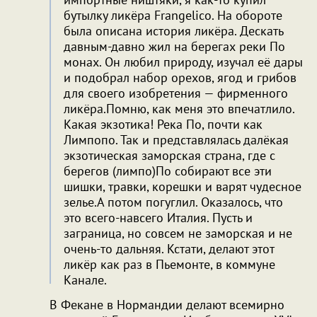
бутылку ликёра Frangelico. На обороте
была описана история ликёра. Дескать
давным-давно жил на берегах реки По
монах. Он любил природу, изучал её дары
и подобрал набор орехов, ягод и грибов
для своего изобретения — фирменного
ликёра.Помню, как меня это впечатлило.
Какая экзотика! Река По, почти как
Лимпопо. Так и представлялась далёкая
экзотическая заморская страна, где с
берегов (лимпо)По собирают все эти
шишки, травки, корешки и варят чудесное
зелье.А потом погуглил. Оказалось, что
это всего-навсего Италия. Пусть и
заграница, но совсем не заморская и не
очень-то дальняя. Кстати, делают этот
ликёр как раз в Пьемонте, в коммуне
Канале.
В Фекане в Нормандии делают всемирно