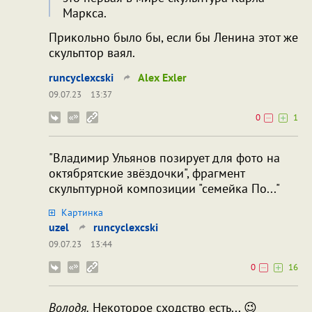
Маркса.
Прикольно было бы, если бы Ленина этот же
скульптор ваял.
runcyclexcski
Alex Exler
09.07.23
13:37
0
1
"Владимир Ульянов позирует для фото на
октябрятские звёздочки", фрагмент
скульптурной композиции "семейка По..."
Картинка
uzel
runcyclexcski
09.07.23
13:44
0
16
Володя.
Некоторое сходство есть... 😉