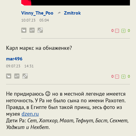
Vinny_The_Poo
Zmitrok
10.07.23
05:04
0
0
Карл маркс на обнаженке?
mar496
09.07.23
14:31
0
0
Не придираюсь 😉 но в местной легенде имеется
неточность. У Ра не было сына по имени Рахотеп.
Правда, в Египте был такой принц, зесь фото из
музея
dzen.ru
Дети Ра:
Сет, Хатхор, Маат, Тефнут, Баст, Сехмет,
Уаджит и Нехбет
.