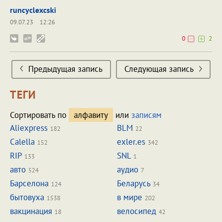
runcyclexcski
09.07.23
12:26
0
2
Предыдущая запись
Следующая запись
ТЕГИ
Сортировать по
алфавиту
или
записям
Aliexpress
BLM
182
22
Calella
exler.es
152
342
RIP
SNL
133
1
авто
аудио
524
7
Барселона
Беларусь
124
34
бытовуха
в мире
1538
202
вакцинация
велосипед
18
42