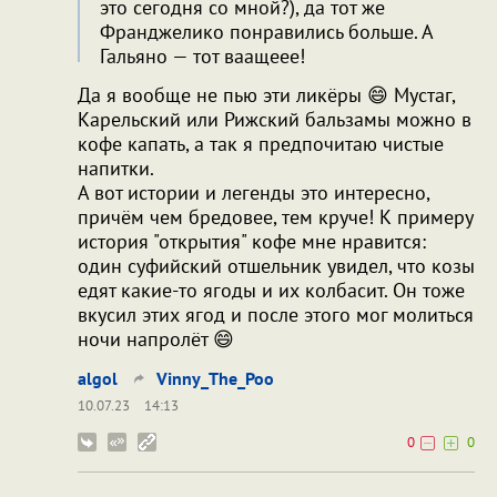
это сегодня со мной?), да тот же
Франджелико понравились больше. А
Гальяно — тот ваащеее!
Да я вообще не пью эти ликёры 😄 Мустаг,
Карельский или Рижский бальзамы можно в
кофе капать, а так я предпочитаю чистые
напитки.
А вот истории и легенды это интересно,
причём чем бредовее, тем круче! К примеру
история "открытия" кофе мне нравится:
один суфийский отшельник увидел, что козы
едят какие-то ягоды и их колбасит. Он тоже
вкусил этих ягод и после этого мог молиться
ночи напролёт 😄
algol
Vinny_The_Poo
10.07.23
14:13
0
0