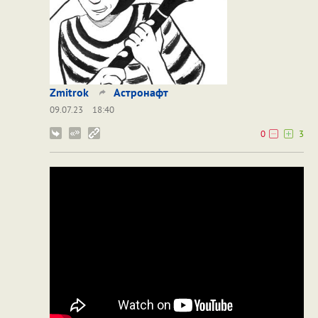
Zmitrok
Астронафт
09.07.23
18:40
0
3