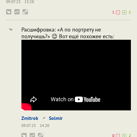
09.07.23
13:28
1
1
Расшифровка: «А по портрету не
получишь?» 😉 Вот ещё похожее есть:
Zmitrok
Solmir
09.07.23
14:20
0
2