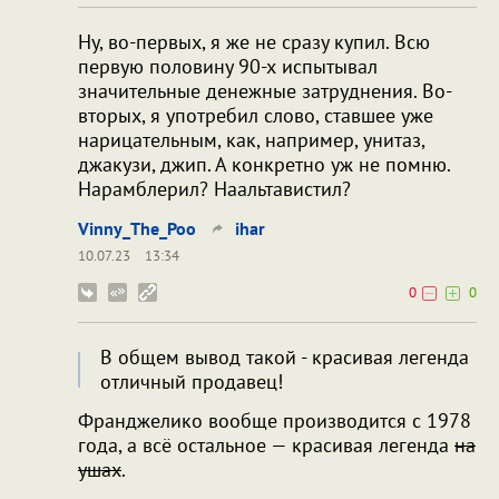
Ну, во-первых, я же не сразу купил. Всю
первую половину 90-х испытывал
значительные денежные затруднения. Во-
вторых, я употребил слово, ставшее уже
нарицательным, как, например, унитаз,
джакузи, джип. А конкретно уж не помню.
Нарамблерил? Наальтавистил?
Vinny_The_Poo
ihar
10.07.23
13:34
0
0
В общем вывод такой - красивая легенда
отличный продавец!
Франджелико вообще производится с 1978
года, а всё остальное — красивая легенда
на
ушах
.