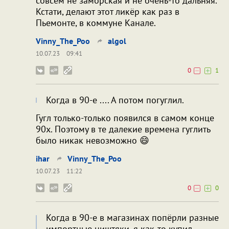
совсем не заморская и не очень-то дальняя.
Кстати, делают этот ликёр как раз в
Пьемонте, в коммуне Канале.
Vinny_The_Poo
algol
10.07.23
09:41
0
1
Когда в 90-е .... А потом погуглил.
Гугл только-только появился в самом конце
90х. Поэтому в те далекие времена гуглить
было никак невозможно 😄
ihar
Vinny_The_Poo
10.07.23
11:22
0
0
Когда в 90-е в магазинах попёрли разные
импортные ништяки, я как-то купил