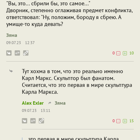
"Вы, это... сбрили бы, это самое..."
Дворник, степенно оглаживая предмет конфликта,
ответствовал: "Ну, положим, бороду я сбрею. А
умище-то куда девать?
Зяма
09.07.23
12:37
0
10
Тут хохма в том, что это реально именно
Карл Маркс. Скульптор был фанатом.
Считается, что это первая в мире скульптура
Карла Маркса.
Alex Exler
Зяма
09.07.23
13:11
0
15
это первая в мире скульптура Карла