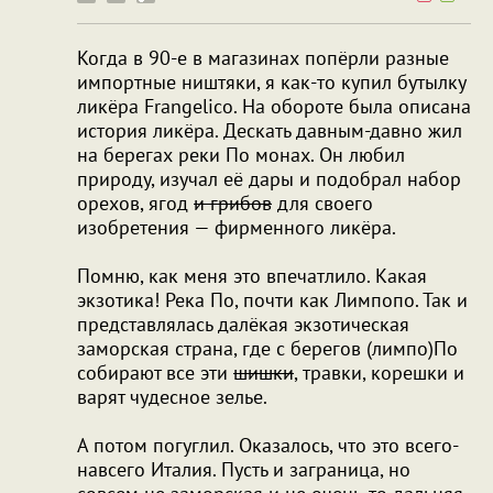
Когда в 90-е в магазинах попёрли разные
импортные ништяки, я как-то купил бутылку
ликёра Frangelico. На обороте была описана
история ликёра. Дескать давным-давно жил
на берегах реки По монах. Он любил
природу, изучал её дары и подобрал набор
орехов, ягод
и грибов
для своего
изобретения — фирменного ликёра.
Помню, как меня это впечатлило. Какая
экзотика! Река По, почти как Лимпопо. Так и
представлялась далёкая экзотическая
заморская страна, где с берегов (лимпо)По
собирают все эти
шишки
, травки, корешки и
варят чудесное зелье.
А потом погуглил. Оказалось, что это всего-
навсего Италия. Пусть и заграница, но