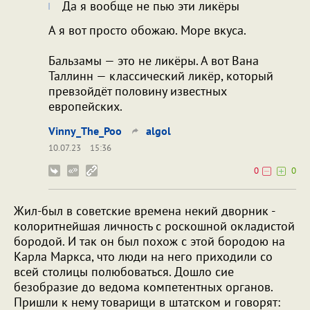
Да я вообще не пью эти ликёры
А я вот просто обожаю. Море вкуса.
Бальзамы — это не ликёры. А вот Вана
Таллинн — классический ликёр, который
превзойдёт половину известных
европейских.
Vinny_The_Poo
algol
10.07.23
15:36
0
0
Жил-был в советские времена некий дворник -
колоритнейшая личность с роскошной окладистой
бородой. И так он был похож с этой бородою на
Карла Маркса, что люди на него приходили со
всей столицы полюбоваться. Дошло сие
безобразие до ведома компетентных органов.
Пришли к нему товарищи в штатском и говорят: