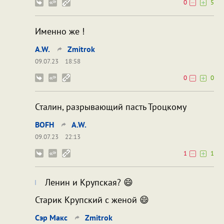
0
5
Именно же !
A.W.
Zmitrok
09.07.23
18:58
0
0
Сталин, разрывающий пасть Троцкому
BOFH
A.W.
09.07.23
22:13
1
1
Ленин и Крупская? 😄
Старик Крупский с женой 😄
Сэр Макс
Zmitrok