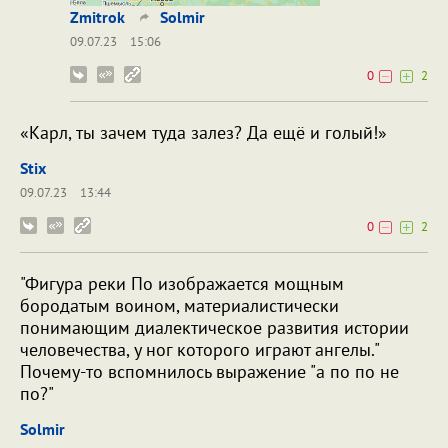
Zmitrok
Solmir
09.07.23
15:06
0
2
«Карл, ты зачем туда залез? Да ещё и голый!»
Stix
09.07.23
13:44
0
2
"Фигура реки По изображается мощным
бородатым воином, материалистически
понимающим диалектическое развития истории
человечества, у ног которого играют ангелы."
Почему-то вспомнилось выражение "а по по не
по?"
Solmir