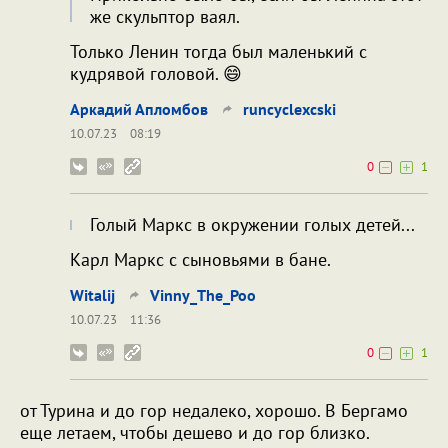
же скульптор ваял.
Только Ленин тогда был маленький с
кудрявой головой. 😄
Аркадий Апломбов
runcyclexcski
10.07.23
08:19
0
1
Голый Маркс в окружении голых детей...
Карл Маркс с сыновьями в бане.
Witalij
Vinny_The_Poo
10.07.23
11:36
0
1
от Турина и до гор недалеко, хорошо. В Бергамо
еще летаем, чтобы дешево и до гор близко.