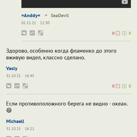
=Anddy=
SeaDevil
01.11.21
12:30
0
0
Здорово, особенно когда фламенко до этого
вживую видел, классно сделано.
Vasly
31.10.21
16:45
0
0
Если противоположного берега не видно - океан.
😄
Michaell
31.10.21
16:21