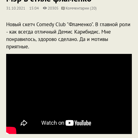
31.10.2021
15:04
20305
Комментарии (20)
Новый скетч Comedy Club "Фламенко". В главной роли
- как всегда отличный Демис Карибидис. Мне
понравилось, здорово сделано. Да и мотивы
приятные.