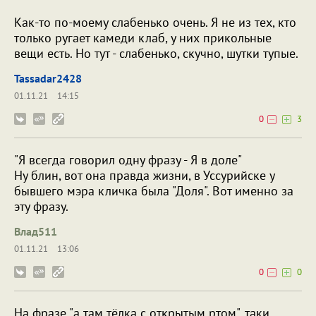
Как-то по-моему слабенько очень. Я не из тех, кто
только ругает камеди клаб, у них прикольные
вещи есть. Но тут - слабенько, скучно, шутки тупые.
Tassadar2428
01.11.21
14:15
0
3
"Я всегда говорил одну фразу - Я в доле"
Ну блин, вот она правда жизни, в Уссурийске у
бывшего мэра кличка была "Доля". Вот именно за
эту фразу.
Влад511
01.11.21
13:06
0
0
На фразе "а там тёлка с открытым ртом", таки