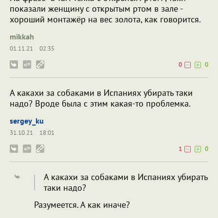
показали женщину с открытым ртом в зале -
хороший монтажёр на вес золота, как говорится.
mikkah
01.11.21
02:35
0
0
А какахи за собаками в Испаниях убирать таки
надо? Вроде была с этим какая-то проблемка.
sergey_ku
31.10.21
18:01
1
0
А какахи за собаками в Испаниях убирать
таки надо?
Разумеется. А как иначе?