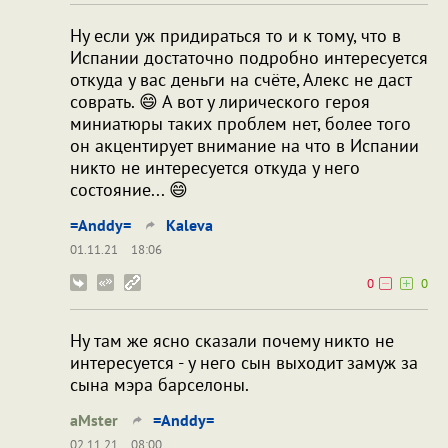
Ну если уж придираться то и к тому, что в
Испании достаточно подробно интересуется
откуда у вас деньги на счёте, Алекс не даст
соврать. 😄 А вот у лирического героя
миниатюры таких проблем нет, более того
он акцентирует внимание на что в Испании
никто не интересуется откуда у него
состояние... 😄
=Anddy=
Kaleva
01.11.21
18:06
0
0
Ну там же ясно сказали почему никто не
интересуется - у него сын выходит замуж за
сына мэра барселоны.
aMster
=Anddy=
02.11.21
08:00