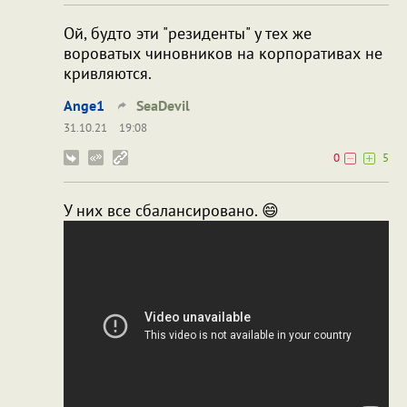
Ой, будто эти "резиденты" у тех же
вороватых чиновников на корпоративах не
кривляются.
Ange1
SeaDevil
31.10.21
19:08
0
5
У них все сбалансировано. 😄