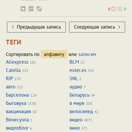
0
0
Предыдущая запись
Следующая запись
ТЕГИ
Сортировать по
алфавиту
или
записям
Aliexpress
BLM
182
22
Calella
exler.es
152
342
RIP
SNL
133
1
авто
аудио
525
7
Барселона
Беларусь
124
34
бытовуха
в мире
1538
203
вакцинация
велосипед
18
42
Венесуэла
видео
1
4871
видеоблог
вино
6
371