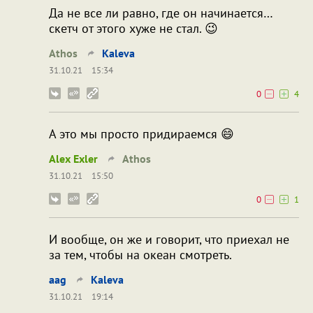
Да не все ли равно, где он начинается…
скетч от этого хуже не стал. 😉
Athos
Kaleva
31.10.21
15:34
0
4
А это мы просто придираемся 😄
Alex Exler
Athos
31.10.21
15:50
0
1
И вообще, он же и говорит, что приехал не
за тем, чтобы на океан смотреть.
aag
Kaleva
31.10.21
19:14