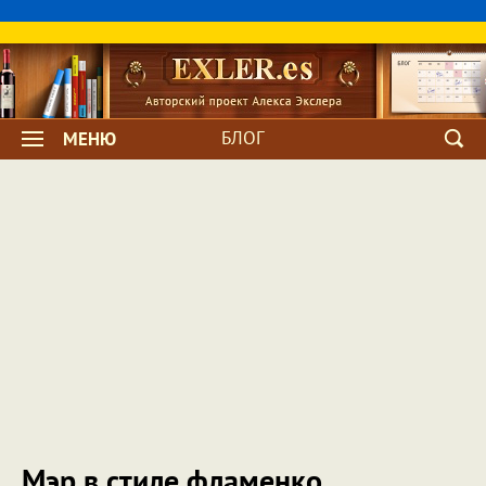
БЛОГ
МЕНЮ
Мэр в стиле фламенко