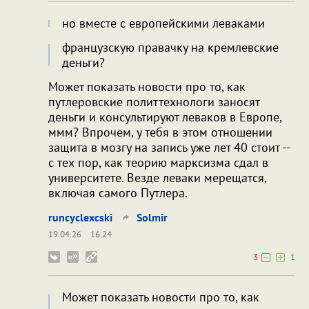
но вместе с европейскими леваками
французскую правачку на кремлевские
деньги?
Может показать новости про то, как
путлеровские политтехнологи заносят
деньги и консультируют леваков в Европе,
ммм? Впрочем, у тебя в этом отношении
защита в мозгу на запись уже лет 40 стоит --
с тех пор, как теорию марксизма сдал в
университете. Везде леваки мерещатся,
включая самого Путлера.
runcyclexcski
Solmir
19.04.26
16:24
3
1
Может показать новости про то, как