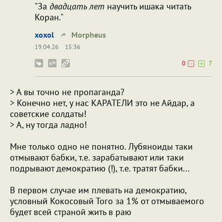
"За
двадцать лет
научить ишака читать
Коран."
xoxol
Morpheus
19.04.26
15:36
0
7
> А вы точно не пропаганда?
> Конечно нет, у нас КАРАТЕЛИ это не Айдар, а
советские солдаты!
> А, ну тогда ладно!
Мне только одно не понятно. Лубяноиды таки
отмывают бабки, т.е. зарабатывают или таки
подрывают демократию (!), т.е. тратят бабки...
В первом случае им плевать на демократию,
условный Кокосовый Того за 1% от отмываемого
будет всей страной жить в раю