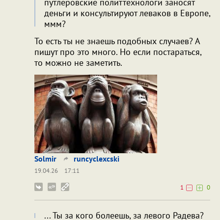
путлеровские политтехнологи заносят
деньги и консультируют леваков в Европе,
ммм?
То есть ты не знаешь подобных случаев? А
пишут про это много. Но если постараться,
то можно не заметить.
Solmir
runcyclexcski
19.04.26
17:11
1
0
... Ты за кого болеешь, за левого Радева?