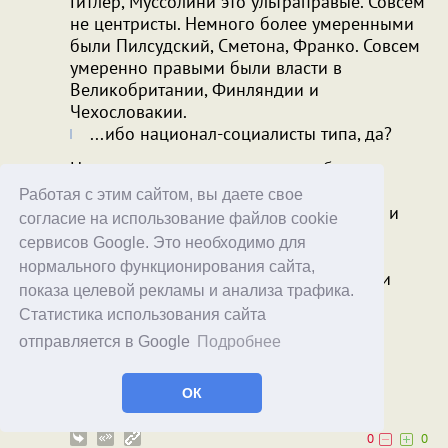
Гитлер, Муссолини это ультраправые. Совсем
не центристы. Немного более умеренными
были Пилсудский, Сметона, Франко. Совсем
умеренно правыми были власти в
Великобритании, Финляндии и
Чехословакии.
...ибо национал-социалисты типа, да?
Национал-социалистическая рабочая
партия Германии. При ее степени
Работая с этим сайтом, вы даете свое
экстремизма различие между правыми и
согласие на использование файлов cookie
левыми уже несущественно (подкова).
сервисов Google. Это необходимо для
Союзники Сталина по разделу Европы.
нормального функционирования сайта,
Но в некоторых вопросах их идеи были
показа целевой рекламы и анализа трафика.
противоположны большевистским.
Статистика использования сайта
Например, кто кого уничтожит и будет
отправляется в Google
Подробнее
править миром.
Solmir
ptero
ОК
20.04.26
10:18
0
0