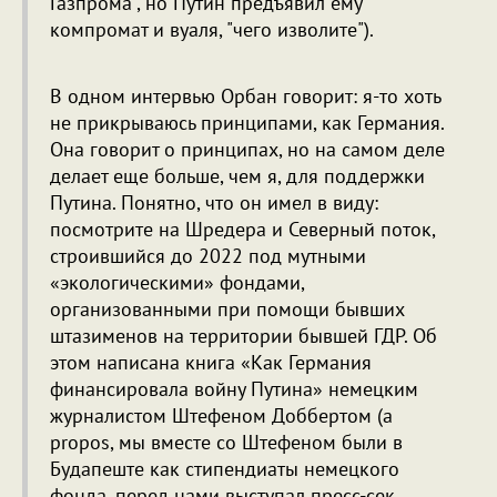
Газпрома", но Путин предъявил ему
компромат и вуаля, "чего изволите").
В одном интервью Орбан говорит: я-то хоть
не прикрываюсь принципами, как Германия.
Она говорит о принципах, но на самом деле
делает еще больше, чем я, для поддержки
Путина. Понятно, что он имел в виду:
посмотрите на Шредера и Северный поток,
строившийся до 2022 под мутными
«экологическими» фондами,
организованными при помощи бывших
штазименов на территории бывшей ГДР. Об
этом написана книга «Как Германия
финансировала войну Путина» немецким
журналистом Штефеном Доббертом (a
propos, мы вместе со Штефеном были в
Будапеште как стипендиаты немецкого
фонда, перед нами выступал пресс-сек