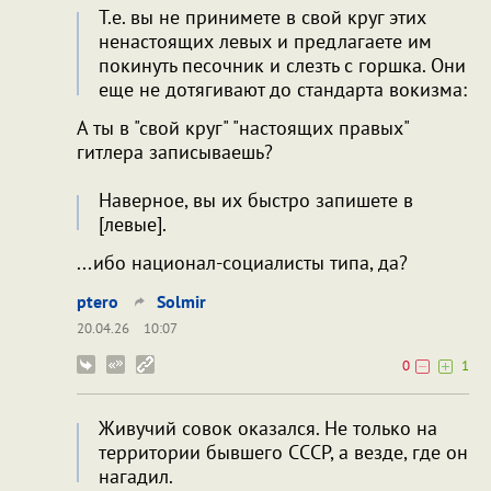
Т.е. вы не принимете в свой круг этих
ненастоящих левых и предлагаете им
покинуть песочник и слезть с горшка. Они
еще не дотягивают до стандарта вокизма:
А ты в "свой круг" "настоящих правых"
гитлера записываешь?
Наверное, вы их быстро запишете в
[левые].
...ибо национал-социалисты типа, да?
ptero
Solmir
20.04.26
10:07
0
1
Живучий совок оказался. Не только на
территории бывшего СССР, а везде, где он
нагадил.