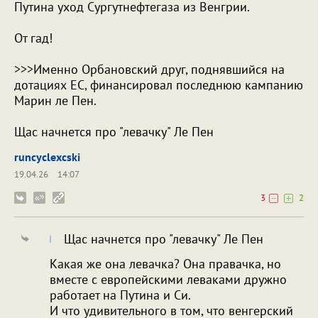
Путина уход Сургутнефтегаза из Венгрии.
От гад!
>>>Именно Орбановский друг, поднявшийся на
дотациях ЕС, финансировал последнюю кампанию
Марин ле Пен.
Щас начнется про "левачку" Ле Пен
runcyclexcski
19.04.26
14:07
3
2
Щас начнется про "левачку" Ле Пен
Какая же она левачка? Она правачка, но
вместе с европейскими леваками дружно
работает на Путина и Си.
И что удивительного в том, что венгерский