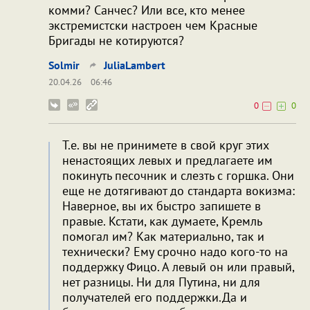
комми? Санчес? Или все, кто менее
экстремистски настроен чем Красные
Бригады не котируются?
Solmir
JuliaLambert
20.04.26
06:46
0
0
Т.е. вы не принимете в свой круг этих
ненастоящих левых и предлагаете им
покинуть песочник и слезть с горшка. Они
еще не дотягивают до стандарта вокизма:
Наверное, вы их быстро запишете в
правые. Кстати, как думаете, Кремль
помогал им? Как материально, так и
технически? Ему срочно надо кого-то на
поддержку Фицо. А левый он или правый,
нет разницы. Ни для Путина, ни для
получателей его поддержки.Да и