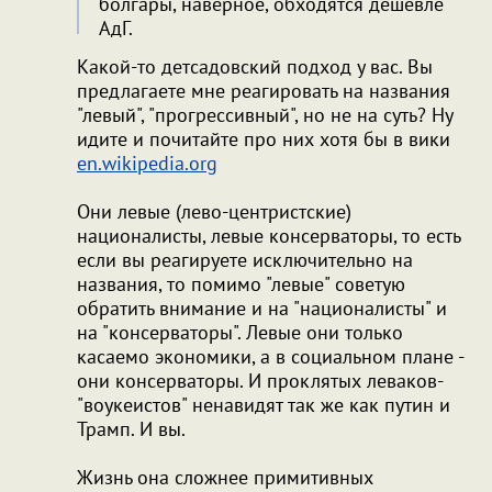
болгары, наверное, обходятся дешевле
АдГ.
Какой-то детсадовский подход у вас. Вы
предлагаете мне реагировать на названия
"левый", "прогрессивный", но не на суть? Ну
идите и почитайте про них хотя бы в вики
en.wikipedia.org
Они левые (лево-центристские)
националисты, левые консерваторы, то есть
если вы реагируете исключительно на
названия, то помимо "левые" советую
обратить внимание и на "националисты" и
на "консерваторы". Левые они только
касаемо экономики, а в социальном плане -
они консерваторы. И проклятых леваков-
"воукеистов" ненавидят так же как путин и
Трамп. И вы.
Жизнь она сложнее примитивных