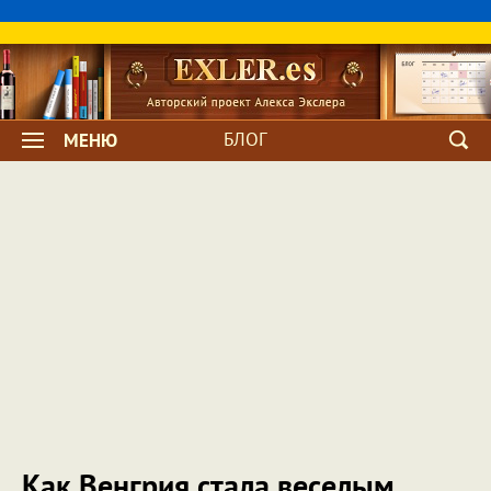
БЛОГ
МЕНЮ
Как Венгрия стала веселым