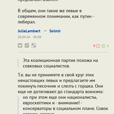
В общем, они такие же левые в
современном понимании, как путин -
либерал.
JuliaLambert
Solmir
20.04.26
05:09
0
1
Эта коалиционная партия похожа на
совковых социалистов.
Т.е. вы не принимете в свой круг этих
ненастоящих левых и предлагаете им
покинуть песочник и слезть с горшка. Они
еще не дотягивают до стандарта вокизма:
но при этом еще они националисты,
евроскептики и - внимание! -
консерваторы в социальном плане. Совок
совком, короче.