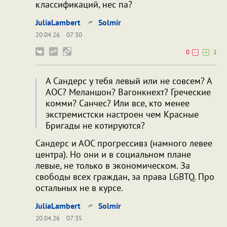
классификаций, нес па?
JuliaLambert
Solmir
20.04.26
07:30
0
1
А Сандерс у тебя левый или не совсем? А
AOC? Меланшон? Вагонкнехт? Греческие
комми? Санчес? Или все, кто менее
экстремистски настроен чем Красные
Бригады не котируются?
Сандерс и АОС прогрессивз (намного левее
центра). Но они и в социальном плане
левые, не только в экономическом. За
свободы всех граждан, за права LGBTQ. Про
остальных не в курсе.
JuliaLambert
Solmir
20.04.26
07:35