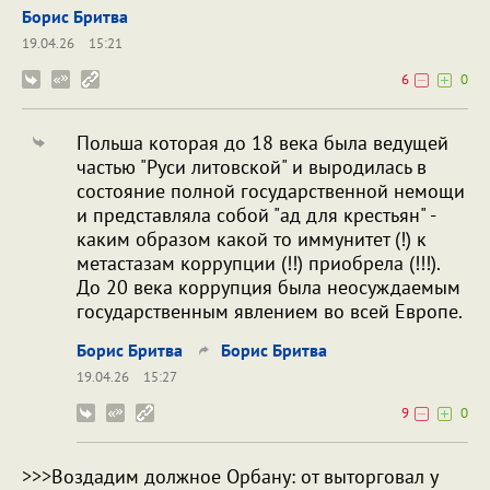
Борис Бритва
19.04.26
15:21
6
0
Польша которая до 18 века была ведущей
частью "Руси литовской" и выродилась в
состояние полной государственной немощи
и представляла собой "ад для крестьян" -
каким образом какой то иммунитет (!) к
метастазам коррупции (!!) приобрела (!!!).
До 20 века коррупция была неосуждаемым
государственным явлением во всей Европе.
Борис Бритва
Борис Бритва
19.04.26
15:27
9
0
>>>Воздадим должное Орбану: от выторговал у