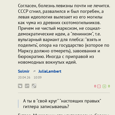
Согласен, болезнь левизны почти не лечится.
СССР сгнил, развалился и был погребен, а
левая идеология вылезает из его могилы
как чума из древних скотомогильников.
Причем не чистый марксизм, не социал-
демократические идеи, а "ленинизм", т.е.
вульгарный вариант для плебса: "взять и
поделить", опора на государство (которое по
Марксу должно отмереть), завоевания и
бюрократию. Иногда с приправой из
новомодных вокнутых идей.
Solmir
JuliaLambert
20.04.26
10:09
0
0
А ты в "свой круг" "настоящих правых"
гитлера записываешь?