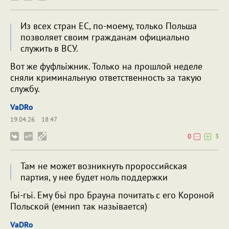
Из всех стран ЕС, по-моему, только Польша
позволяет своим гражданам официально
служить в ВСУ.
Вот же фуфльіжник. Только на прошлой неделе
сняли криминальную ответственность за такую
службу.
VaDRo
19.04.26
18:47
0
3
Там не может возникнуть пророссийская
партия, у нее будет ноль поддержки
Гьі-гьі. Ему бьі про Брауна почитать с его Короной
Польской (емнип так назьівается)
VaDRo