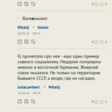
0
0
Ваг
о
е
нкнехт
Witalij
Solmir
20.04.26
08:42
0
0
О, прочитала про нее - еще один пример
совкого социализма. Недаром популярна
именно в восточной Германии. Живучий
совок оказался. Не только на территории
бывшего СССР, а везде, где он нагадил.
JuliaLambert
Witalij
20.04.26
09:14
0
0