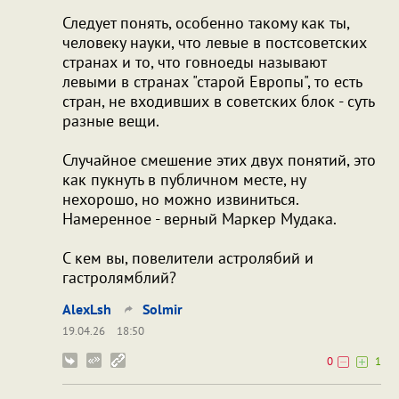
Следует понять, особенно такому как ты,
человеку науки, что левые в постсоветских
странах и то, что говноеды называют
левыми в странах "старой Европы", то есть
стран, не входивших в советских блок - суть
разные вещи.
Случайное смешение этих двух понятий, это
как пукнуть в публичном месте, ну
нехорошо, но можно извиниться.
Намеренное - верный Маркер Мудака.
С кем вы, повелители астролябий и
гастролямблий?
AlexLsh
Solmir
19.04.26
18:50
0
1