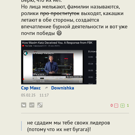
Но лица мелькают, фамилии называются,
ролики
про проституток
выходят, какашки
летают в обе стороны, создаётся
впечатление бурной деятельности и вот уже
почти победы 😄
Сэр Макс
Downishka
05.02.25
11:17
0
1
не сдадим мы тебе своих лидеров
(потому что их нет бугага)!