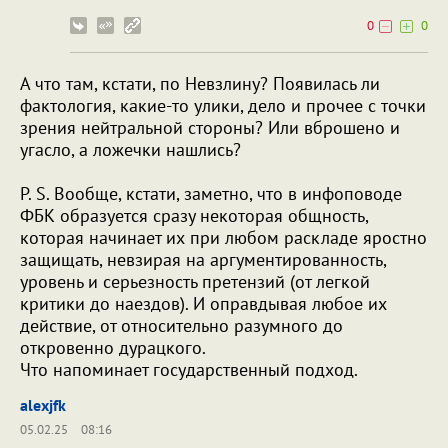
0
0
А что там, кстати, по Невзлину? Появилась ли
фактология, какие-то улики, дело и прочее с точки
зрения нейтральной стороны? Или вброшено и
угасло, а ложечки нашлись?
P. S. Вообще, кстати, заметно, что в инфоповоде
ФБК образуется сразу некоторая общность,
которая начинает их при любом раскладе яростно
защищать, невзирая на аргументированность,
уровень и серьезность претензий (от легкой
критики до наездов). И оправдывая любое их
действие, от относительно разумного до
откровенно дурацкого.
Что напоминает государственный подход.
alexjfk
05.02.25
08:16