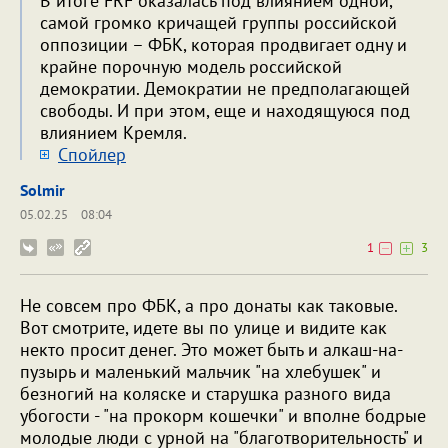
В итоге FRF оказалась под влиянием одной,
самой громко кричащей группы российской
оппозиции – ФБК, которая продвигает одну и
крайне порочную модель российской
демократии. Демократии не предполагающей
свободы. И при этом, еще и находящуюся под
влиянием Кремля.
Cпойлер
Solmir
05.02.25
08:04
1
3
Не совсем про ФБК, а про донаты как таковые.
Вот смотрите, идете вы по улице и видите как
некто просит денег. Это может быть и алкаш-на-
пузырь и маленький мальчик "на хлебушек" и
безногий на коляске и старушка разного вида
убогости - "на прокорм кошечки" и вполне бодрые
молодые люди с урной на "благотворительность" и