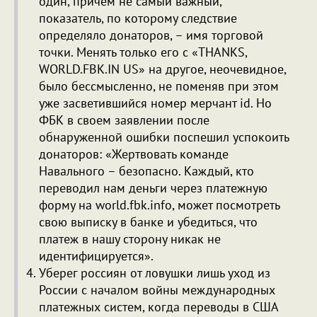
один, причем не самый важный,
показатель, по которому следствие
определяло донаторов, – имя торговой
точки. Менять только его с «THANKS,
WORLD.FBK.IN US» на другое, неочевидное,
было бессмысленно, не поменяв при этом
уже засветившийся номер мерчант id. Но
ФБК в своем заявлении после
обнаруженной ошибки поспешил успокоить
донаторов: «Жертвовать команде
Навального – безопасно. Каждый, кто
переводил нам деньги через платежную
форму на world.fbk.info, может посмотреть
свою выписку в банке и убедиться, что
платеж в нашу сторону никак не
идентифицируется».
Уберег россиян от ловушки лишь уход из
России с началом войны международных
платежных систем, когда переводы в США