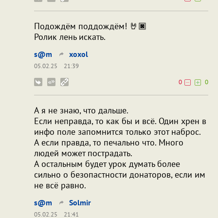
Подождём поддождём! 🤘🏿
Ролик лень искать.
s@m
xoxol
05.02.25
21:39
0
0
А я не знаю, что дальше.
Если неправда, то как бы и всё. Один хрен в
инфо поле запомнится только этот наброс.
А если правда, то печально что. Много
людей может пострадать.
А остальным будет урок думать более
сильно о безопастности донаторов, если им
не всё равно.
s@m
Solmir
05.02.25
21:41