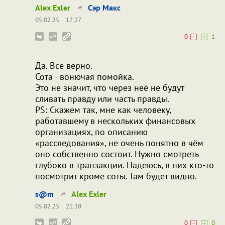
Alex Exler
Сэр Макс
05.02.25
17:27
0
1
Да. Всё верно.
Сота - вонючая помойка.
Это не значит, что через неё не будут
сливать правду или часть правды.
PS: Скажем так, мне как человеку,
работавшему в нескольких финансовых
организациях, по описанию
«расследования», не очень понятно в чём
оно собственно состоит. Нужно смотреть
глубоко в транзакции. Надеюсь, в них кто-то
посмотрит кроме соты. Там будет видно.
s@m
Alex Exler
05.02.25
21:38
0
0