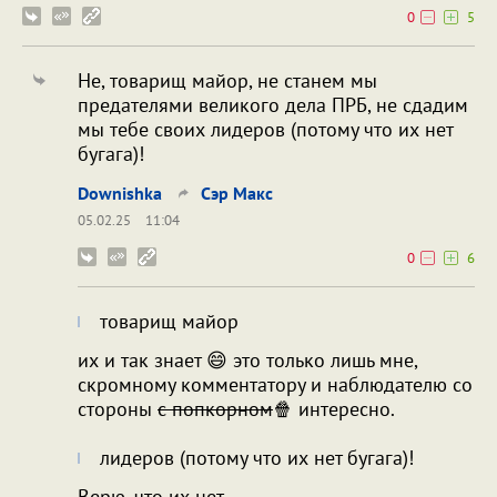
0
5
Не, товарищ майор, не станем мы
предателями великого дела ПРБ, не сдадим
мы тебе своих лидеров (потому что их нет
бугага)!
Downishka
Сэр Макс
05.02.25
11:04
0
6
товарищ майор
их и так знает 😄 это только лишь мне,
скромному комментатору и наблюдателю со
стороны
с попкорном
🍿 интересно.
лидеров (потому что их нет бугага)!
Верю, что их нет.