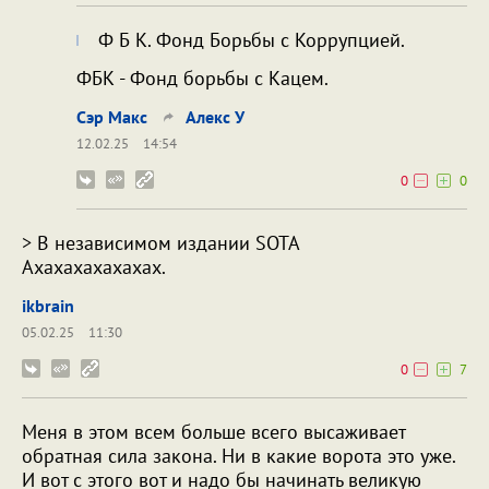
Ф Б К. Фонд Борьбы с Коррупцией.
ФБК - Фонд борьбы с Кацем.
Сэр Макс
Алекс У
12.02.25
14:54
0
0
> В независимом издании SOTA
Ахахахахахахах.
ikbrain
05.02.25
11:30
0
7
Меня в этом всем больше всего высаживает
обратная сила закона. Ни в какие ворота это уже.
И вот с этого вот и надо бы начинать великую