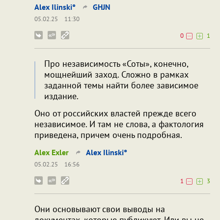
Alex Ilinski°
GHJN
05.02.25
11:30
0
1
Про независимость «Соты», конечно,
мощнейший заход. Сложно в рамках
заданной темы найти более зависимое
издание.
Оно от российских властей прежде всего
независимое. И там не слова, а фактология
приведена, причем очень подробная.
Alex Exler
Alex Ilinski°
05.02.25
16:56
1
3
Они основывают свои выводы на
документах, которые публикуют. Или вы не