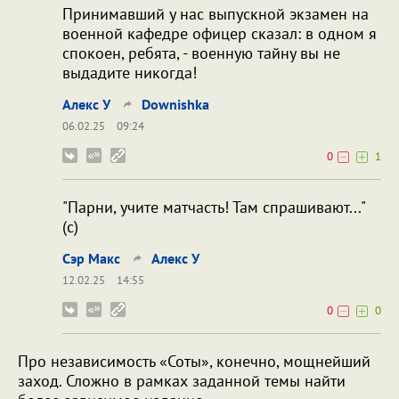
Принимавший у нас выпускной экзамен на
военной кафедре офицер сказал: в одном я
спокоен, ребята, - военную тайну вы не
выдадите никогда!
Алекс У
Downishka
06.02.25
09:24
0
1
"Парни, учите матчасть! Там спрашивают..."
(с)
Сэр Макс
Алекс У
12.02.25
14:55
0
0
Про независимость «Соты», конечно, мощнейший
заход. Сложно в рамках заданной темы найти