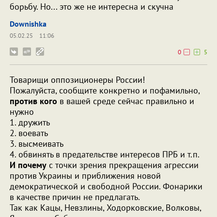
борьбу. Но... это же не интересна и скучна
Downishka
05.02.25
11:06
0
5
Товарищи оппозиционеры России!
Пожалуйста, сообщите конкретно и пофамильно,
против кого
в вашей среде сейчас правильно и
нужно
1. дружить
2. воевать
3. высмеивать
4. обвинять в предательстве интересов ПРБ и т.п.
И почему
с точки зрения прекращения агрессии
против Украины и приближения новой
демократической и свободной России. Фонарики
в качестве причин не предлагать.
Так как Кацы, Невзлины, Ходорковские, Волковы,