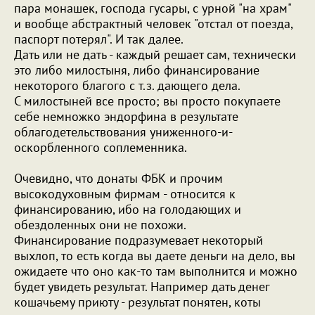
пара монашек, господа гусары, с урной "на храм"
и вообще абстрактный человек "отстал от поезда,
паспорт потерял". И так далее.
Дать или не дать - каждый решает сам, технически
это либо милостыня, либо финансирование
некоторого благого с т.з. дающего дела.
С милостыней все просто; вы просто покупаете
себе немножко эндорфина в результате
облагодетельствования униженного-и-
оскорбленного соплеменника.
Очевидно, что донаты ФБК и прочим
высокодуховным фирмам - относится к
финансированию, ибо на голодающих и
обездоленных они не похожи.
Финансирование подразумевает некоторый
выхлоп, то есть когда вы даете деньги на дело, вы
ожидаете что оно как-то там выполнится и можно
будет увидеть результат. Например дать денег
кошачьему приюту - результат понятен, коты