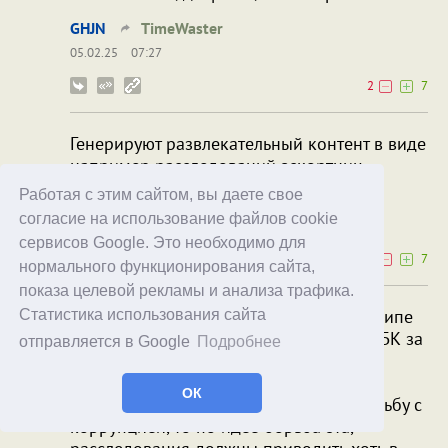
GHJN
TimeWaster
05.02.25
07:27
2
7
Генерируют развлекательный контент в виде
например расследований эскортниц.
Работая с этим сайтом, вы даете свое
Wizzard
TimeWaster
согласие на использование файлов cookie
05.02.25
08:15
сервисов Google. Это необходимо для
0
7
нормального функционирования сайта,
показа целевой рекламы и анализа трафика.
А чего
хотят донатящие
? Я вот в принципе
Статистика использования сайта
не понимаю, чего можно ожидать от ФБК за
отправляется в Google
Подробнее
деньги.
Если придерживаться буквы и
ОК
рассматривать их деятельность как борьбу с
коррупцией, то по идее борьба эта,