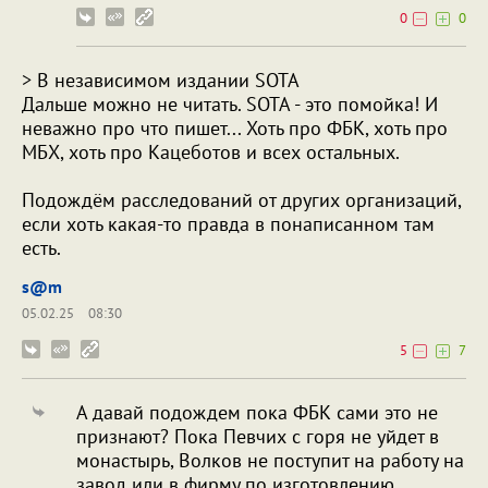
0
0
> В независимом издании SOTA
Дальше можно не читать. SOTA - это помойка! И
неважно про что пишет... Хоть про ФБК, хоть про
МБХ, хоть про Кацеботов и всех остальных.
Подождём расследований от других организаций,
если хоть какая-то правда в понаписанном там
есть.
s@m
05.02.25
08:30
5
7
А давай подождем пока ФБК сами это не
признают? Пока Певчих с горя не уйдет в
монастырь, Волков не поступит на работу на
завод или в фирму по изготовлению