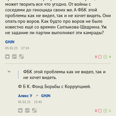
может творить все что угодно. От войны с
соседями до геноцида своих же. А ФБК этой
проблемы как не видел, так и не хочет видеть. Они
опять про воров. Как будто про воров не было
известно ещё со времен Салтыкова-Щедрина. Уж
не задание ли партии выполняют эти камрады?
GHJN
05.02.25
17:14
0
4
ФБК этой проблемы как не видел, так и
не хочет видеть.
Ф Б К. Фонд Борьбы с Коррупцией.
Алекс У
GHJN
05.02.25
23:45
0
1