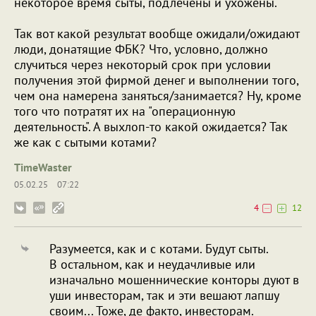
некоторое время сыты, подлечены и ухожены.
Так вот какой результат вообще ожидали/ожидают
люди, донатящие ФБК? Что, условно, должно
случиться через некоторый срок при условии
получения этой фирмой денег и выполнении того,
чем она намерена заняться/занимается? Ну, кроме
того что потратят их на "операционную
деятельность". А выхлоп-то какой ожидается? Так
же как с сытыми котами?
TimeWaster
05.02.25
07:22
4
12
Разумеется, как и с котами. Будут сыты.
В остальном, как и неудачливые или
изначально мошеннические конторы дуют в
уши инвесторам, так и эти вешают лапшу
своим... Тоже, де факто, инвесторам.