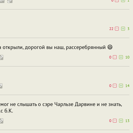
0
1
22
3
за открыли, дорогой вы наш, рассеребрянный 😄
0
10
0
14
мог не слышать о сэре Чарльзе Дарвине и не знать,
с б.К.
0
13