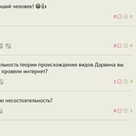
роший человек! 😁👍
0
0
0
0
тельность теории происхождения видов Дарвина вы
 провели интернет?
1
0
ю несостоятельность?
0
1