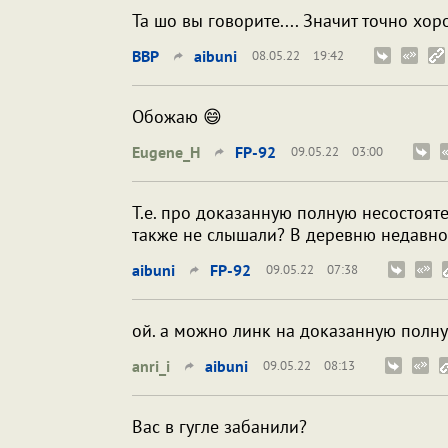
Та шо вы говорите.... Значит точно хо
BBP
aibuni
08.05.22
19:42
Обожаю 😄
Eugene_H
FP-92
09.05.22
03:00
Т.е. про доказанную полную несостоя
также не слышали? В деревню недавно
aibuni
FP-92
09.05.22
07:38
ой. а можно линк на доказанную полну
anri_i
aibuni
09.05.22
08:13
Вас в гугле забанили?