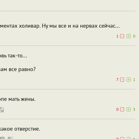
ентах холивар. Ну мы все и на нервах сейчас...
1
0
ь так-то...
вам все равно?
7
1
опе мать жены.
0
3
какое отверстие.