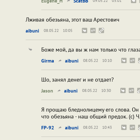
Eugene_H
ScatBB
09.05.22
03:01
Лживая обезьяна, этот ваш Арестович
aibuni
08.05.22
10:05
Боже мой, да вы ж нам только что гла
Girma
aibuni
08.05.22
10:10
Шо, занял денег и не отдает?
Jason
aibuni
08.05.22
10:30
Я прощаю бледнолицему его слова. Он 
что обезьяна - наш общий предок. (с) Ч.
FP-92
aibuni
08.05.22
10:43