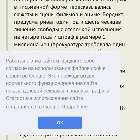
в письменной форме пересказывались
сюжеты и сцены фильмов и аниме. Вердикт
предусматривал один год и шесть месяцев
лишения свободы с отсрочкой исполнения
на четыре года и штраф в размере 1
миллиона иен (прокуратура требовала один
год и шесть месяцев лишения свободы и
штраф в размере 1 миллиона иен).
Работая с этим сайтом, вы даете свое
согласие на использование файлов cookie
Статьи, о которых идёт речь, представляли
сервисов Google. Это необходимо для
собой пересказы фильма «Годзилла 1.0» и
нормального функционирования сайта,
аниме «Оверлорд III: Эпизод 1: Меланхолия
показа целевой рекламы и анализа трафика.
правителя». Эти статьи были написаны
Статистика использования сайта
автором и опубликованы на веб-сайте,
отправляется в Google
Подробнее
принадлежащем ответчику, в период с 2018
по 2023 год. Ответчик получал доход от
рекламы на этом веб-сайте.
ОК
Судебное разбирательство в основном