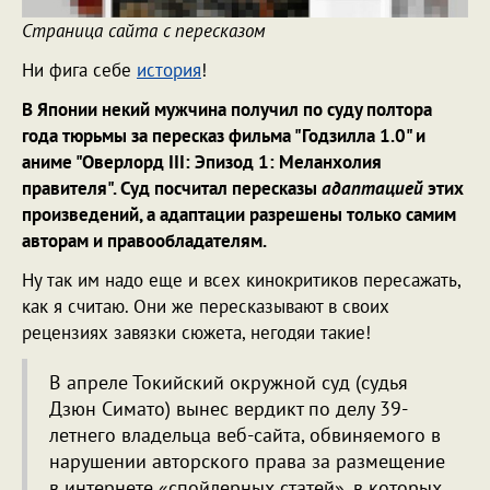
Страница сайта с пересказом
Ни фига себе
история
!
В Японии некий мужчина получил по суду полтора
года тюрьмы за пересказ фильма "Годзилла 1.0" и
аниме "Оверлорд III: Эпизод 1: Меланхолия
правителя". Суд посчитал пересказы
адаптацией
этих
произведений, а адаптации разрешены только самим
авторам и правообладателям.
Ну так им надо еще и всех кинокритиков пересажать,
как я считаю. Они же пересказывают в своих
рецензиях завязки сюжета, негодяи такие!
В апреле Токийский окружной суд (судья
Дзюн Симато) вынес вердикт по делу 39-
летнего владельца веб-сайта, обвиняемого в
нарушении авторского права за размещение
в интернете «спойлерных статей», в которых