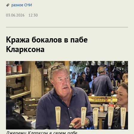
разное
СМИ
03.06.2026
12:30
Кража бокалов в пабе
Кларксона
Джереми Кларксон в своем пабе