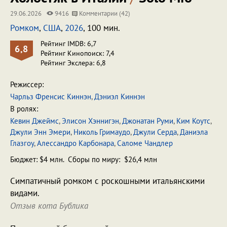
29.06.2026
9416
Комментарии (42)
Ромком
,
США
,
2026
, 100 мин.
Рейтинг IMDB: 6,7
6,8
Рейтинг Кинопоиск: 7,4
Рейтинг Экслера: 6,8
Режиссер:
Чарльз Френсис Киннэн
,
Дэниэл Киннэн
В ролях:
Кевин Джеймс
,
Элисон Хэннигэн
,
Джонатан Руми
,
Ким Коутс
,
Джули Энн Эмери
,
Николь Гримаудо
,
Джули Серда
,
Даниэла
Глазгоу
,
Алессандро Карбонара
,
Саломе Чандлер
Бюджет: $4 млн. Сборы по миру: $26,4 млн
Симпатичный ромком с роскошными итальянскими
видами.
Отзыв кота Бублика