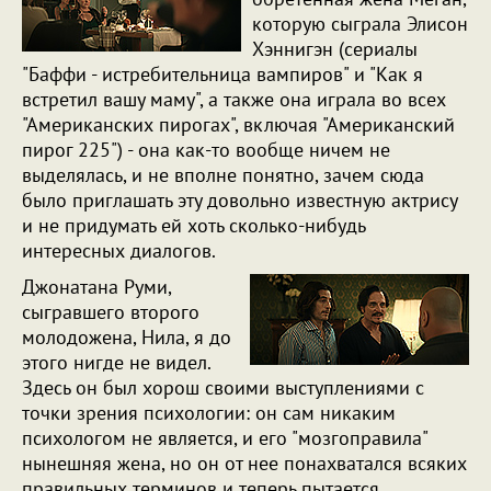
которую сыграла Элисон
Хэннигэн (сериалы
"Баффи - истребительница вампиров" и "Как я
встретил вашу маму", а также она играла во всех
"Американских пирогах", включая "Американский
пирог 225") - она как-то вообще ничем не
выделялась, и не вполне понятно, зачем сюда
было приглашать эту довольно известную актрису
и не придумать ей хоть сколько-нибудь
интересных диалогов.
Джонатана Руми,
сыгравшего второго
молодожена, Нила, я до
этого нигде не видел.
Здесь он был хорош своими выступлениями с
точки зрения психологии: он сам никаким
психологом не является, и его "мозгоправила"
нынешняя жена, но он от нее понахватался всяких
правильных терминов и теперь пытается