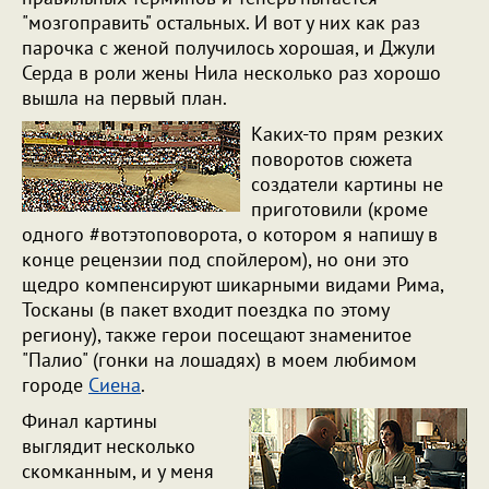
"мозгоправить" остальных. И вот у них как раз
парочка с женой получилось хорошая, и Джули
Серда в роли жены Нила несколько раз хорошо
вышла на первый план.
Каких-то прям резких
поворотов сюжета
создатели картины не
приготовили (кроме
одного #вотэтоповорота, о котором я напишу в
конце рецензии под спойлером), но они это
щедро компенсируют шикарными видами Рима,
Тосканы (в пакет входит поездка по этому
региону), также герои посещают знаменитое
"Палио" (гонки на лошадях) в моем любимом
городе
Сиена
.
Финал картины
выглядит несколько
скомканным, и у меня