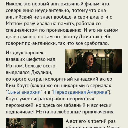
Николь это первый англоязычный фильм, что
совершенно неудивительно, потому что она
английский не знает вообще, а свои диалоги с
Мэттом разучивала на память, работая со
специалистом по произношению. И это на самом
деле слышно, но там по сюжету Джиа так себе
говорит по-английски, так что все сработало.
Из двух парочек,
взявших шефство над
Мэттом, больше всего
выделялся Джулиан,
которого сыграл колоритный канадский актер
Ким Коутс (какой же он шикарный в сериалах
"
Сыны анархии
" и в "
Первозданная Америка
").
Коутс умеет играть крайне неприятных
персонажей, но здесь он забавный и всячески
подначивает Мэтта на любовные приключения.
А вот его в третий раз
обретенная жена Меган,