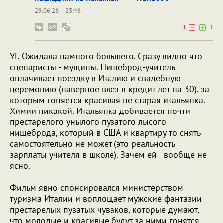
29.06.26
23:46
1
1
УГ. Ожидала намного большего. Сразу видно что
сценаристы - мущины. Нищеброд-учитель
оплачивает поездку в Италию и свадебную
церемонию (наверное влез в кредит лет на 30), за
которым гоняется красивая не старая итальянка.
Химии никакой. Итальянка добивается почти
престарелого унылого пузатого лысого
нищеброда, который в США и квартиру то снять
самостоятельно не может (это реальность
зарплаты учителя в школе). Зачем ей - вообще не
ясно.
Фильм явно спонсировался министерством
туризма Италии и воплощает мужские фантазии
престарелых пузатых чуваков, которые думают,
что молодые и красивые будут за ними гонятся.