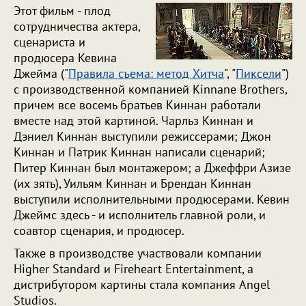
Этот фильм - плод
сотрудничества актера,
сценариста и
продюсера Кевина
Джейма ("
Правила съема: метод Хитча
", "
Пиксели
")
с производственной компанией Kinnane Brothers,
причем все восемь братьев Киннан работали
вместе над этой картиной. Чарльз Киннан и
Дэниел Киннан выступили режиссерами; Джон
Киннан и Патрик Киннан написали сценарий;
Питер Киннан был монтажером; а Джеффри Азизе
(их зять), Уильям Киннан и Брендан Киннан
выступили исполнительными продюсерами. Кевин
Джеймс здесь - и исполнитель главной роли, и
соавтор сценария, и продюсер.
Также в производстве участвовали компании
Higher Standard и Fireheart Entertainment, а
дистрибутором картины стала компания Angel
Studios.