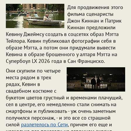
Для продвижения этого
фильма сценаристы
Джон Киннан и Патрик
Киннан предложили
Кевину Джеймсу создать в соцсетях образ Мэтта
Тейлора. Кевин публиковал фотографии себя в
образе Мэтта, а потом они придумали вывести
Кевина в образе брошенного у алтаря Мэтта на
Супербоул LX 2026 года в Сан Франциско.
Они скупили по четыре
места рядом в трех
рядах, Кевин в
свадебном костюме с
букетом цветов грустный и временами плачущий,
сел в центре, его немедленно стали снимать на
смартфоны и публиковать - уж очень заметным
получился персонаж, - и это все со страшной
силой
разлетелось по Сети
, причем его еще и