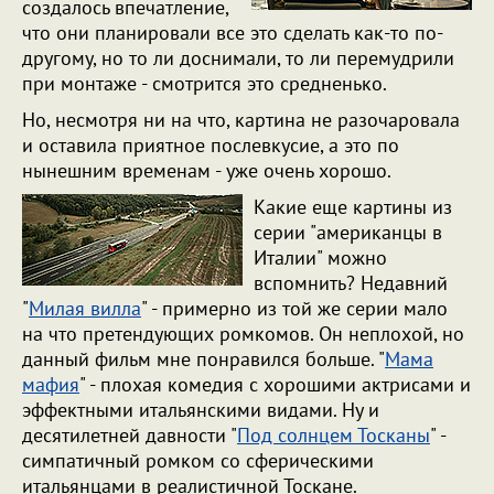
создалось впечатление,
что они планировали все это сделать как-то по-
другому, но то ли доснимали, то ли перемудрили
при монтаже - смотрится это средненько.
Но, несмотря ни на что, картина не разочаровала
и оставила приятное послевкусие, а это по
нынешним временам - уже очень хорошо.
Какие еще картины из
серии "американцы в
Италии" можно
вспомнить? Недавний
"
Милая вилла
" - примерно из той же серии мало
на что претендующих ромкомов. Он неплохой, но
данный фильм мне понравился больше. "
Мама
мафия
" - плохая комедия с хорошими актрисами и
эффектными итальянскими видами. Ну и
десятилетней давности "
Под солнцем Тосканы
" -
симпатичный ромком со сферическими
итальянцами в реалистичной Тоскане.