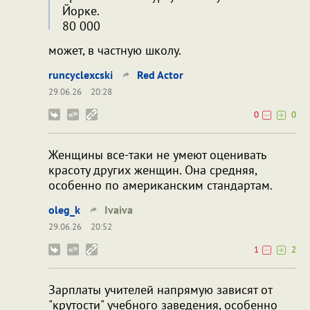
Йорке.
80 000
может, в частную школу.
runcyclexcski
Red Actor
29.06.26
20:28
0
0
Женщины все-таки не умеют оценивать
красоту других женщин. Она средняя,
особенно по американским стандартам.
oleg_k
Ivaiva
29.06.26
20:52
1
2
Зарплаты учителей напрямую зависят от
"крутости" учебного заведения, особенно