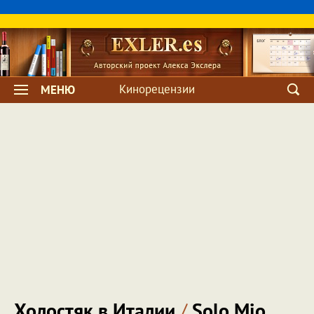
Кинорецензии
МЕНЮ
Холостяк в Италии
/
Solo Mio