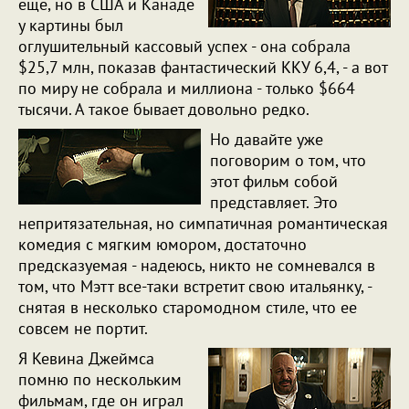
еще, но в США и Канаде
у картины был
оглушительный кассовый успех - она собрала
$25,7 млн, показав фантастический ККУ 6,4, - а вот
по миру не собрала и миллиона - только $664
тысячи. А такое бывает довольно редко.
Но давайте уже
поговорим о том, что
этот фильм собой
представляет. Это
непритязательная, но симпатичная романтическая
комедия с мягким юмором, достаточно
предсказуемая - надеюсь, никто не сомневался в
том, что Мэтт все-таки встретит свою итальянку, -
снятая в несколько старомодном стиле, что ее
совсем не портит.
Я Кевина Джеймса
помню по нескольким
фильмам, где он играл