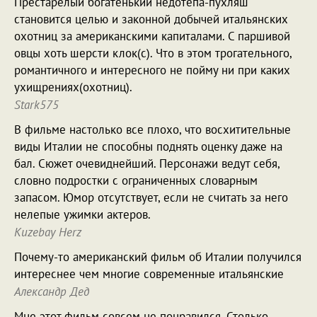
Престарелый богатенький недотепа-пухляш
становится целью и законной добычей итальянских
охотниц за американскими капиталами. С паршивой
овцы хоть шерсти клок(с). Что в этом трогательного,
романтичного и интересного не пойму ни при каких
ухищрениях(охотниц).
Stark575
В фильме настолько все плохо, что восхитительные
виды Италии не способны поднять оценку даже на
бал. Сюжет очевиднейший. Персонажи ведут себя,
словно подростки с ограниченных словарным
запасом. Юмор отсутствует, если не считать за него
нелепые ужимки актеров.
Kuzebay Herz
Почему-то американский фильм об Италии получился
интереснее чем многие современные итальянские
Александр Дед
Мне этот фильм совсем не понравился. Столько