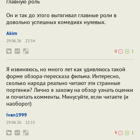
главную роль
Он и так до этого вытягивал главные роли в
довольно успешных комедиях нулевых.
Akim
29.06.26
22:54
0
1
Я извиняюсь, но много лет как удивляюсь такой
форме обзора-пересказа фильма. Интересно,
сколько народа реально читают эти странные
портянки? Лично я захожу на обзор узнать оценки
и почитать комменты. Минусуйте, если читаете (и
наоборот)
Ivan1999
29.06.26
22:15
9
1