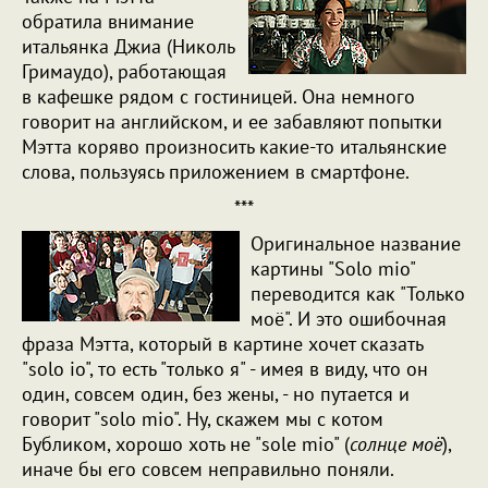
обратила внимание
итальянка Джиа (Николь
Гримаудо), работающая
в кафешке рядом с гостиницей. Она немного
говорит на английском, и ее забавляют попытки
Мэтта коряво произносить какие-то итальянские
слова, пользуясь приложением в смартфоне.
***
Оригинальное название
картины "Solo mio"
переводится как "Только
моё". И это ошибочная
фраза Мэтта, который в картине хочет сказать
"solo io", то есть "только я" - имея в виду, что он
один, совсем один, без жены, - но путается и
говорит "solo mio". Ну, скажем мы с котом
Бубликом, хорошо хоть не "sole mio" (
солнце моё
),
иначе бы его совсем неправильно поняли.