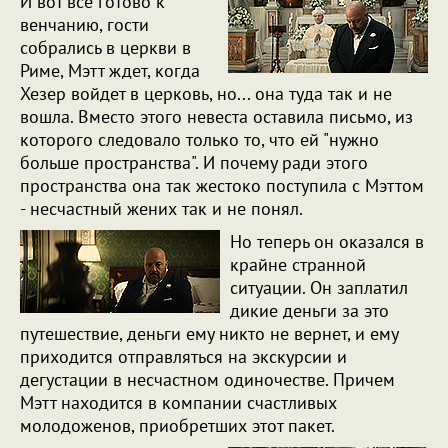
И вот все готово к
венчанию, гости
собрались в церкви в
Риме, Мэтт ждет, когда
Хезер войдет в церковь, но... она туда так и не
вошла. Вместо этого невеста оставила письмо, из
которого следовало только то, что ей "нужно
больше пространства". И почему ради этого
пространства она так жестоко поступила с Мэттом
- несчастный жених так и не понял.
Но теперь он оказался в
крайне странной
ситуации. Он заплатил
дикие деньги за это
путешествие, деньги ему никто не вернет, и ему
приходится отправляться на экскурсии и
дегустации в несчастном одиночестве. Причем
Мэтт находится в компании счастливых
молодоженов, приобретших этот пакет.