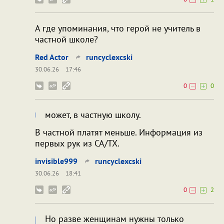
А где упоминания, что герой не учитель в
частной школе?
Red Actor
runcyclexcski
30.06.26
17:46
0
0
может, в частную школу.
В частной платят меньше. Информация из
первых рук из CA/TX.
invisible999
runcyclexcski
30.06.26
18:41
0
2
Но разве женщинам нужны только