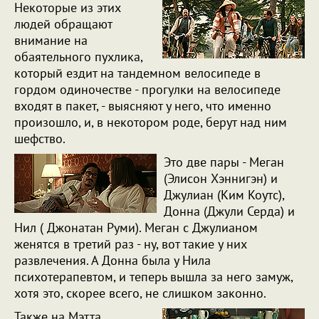
Некоторые из этих
людей обращают
внимание на
обаятельного пухлика,
который ездит на тандемном велосипеде в
гордом одиночестве - прогулки на велосипеде
входят в пакет, - выясняют у него, что именно
произошло, и, в некотором роде, берут над ним
шефство.
Это две пары - Меган
(Элисон Хэннигэн) и
Джулиан (Ким Коутс),
Донна (Джули Серда) и
Нил ( Джонатан Руми). Меган с Джулианом
женятся в третий раз - ну, вот такие у них
развлечения. А Донна была у Нила
психотерапевтом, и теперь вышла за него замуж,
хотя это, скорее всего, не слишком законно.
Также на Мэтта