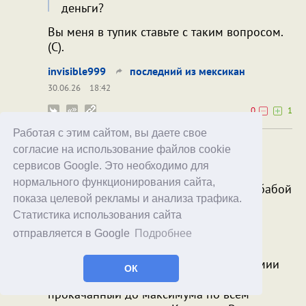
деньги?
Вы меня в тупик ставьте с таким вопросом.
(С).
invisible999
последний из мексикан
30.06.26
18:42
0
1
Работая с этим сайтом, вы даете свое
Вы меня в тупик ставьте с таким
согласие на использование файлов cookie
вопросом. (С).
сервисов Google. Это необходимо для
нормального функционирования сайта,
Но с бабками баб найти проще, чем с бабой
показа целевой рекламы и анализа трафика.
– бабки.
Статистика использования сайта
Тут не поспоришь.
На эту тему вспоминается фильм
отправляется в Google
Подробнее
"Безымянная звезда" (рейтинг 8,1 на
Кинопоиске). Там был учитель астрономии
ОК
Марин Мирою. Учитель 80-го уровня,
прокачанный до максимума по всем