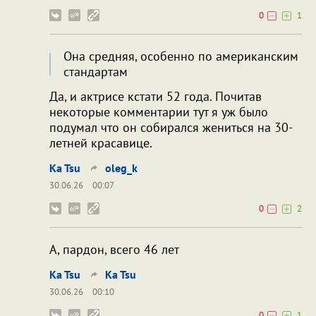
0
1
Она средняя, особенно по американским
стандартам
Да, и актрисе кстати 52 года. Почитав
некоторые комментарии тут я уж было
подумал что он собирался жениться на 30-
летней красавице.
Ka Tsu
oleg_k
30.06.26
00:07
0
2
А, пардон, всего 46 лет
Ka Tsu
Ka Tsu
30.06.26
00:10
0
1