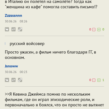
в Италию он полетел на самолёте? Тогда как
"женщина из кафе" помогла составить письмо!?
Zzzsssnnn
30.06.26
08:26
0
0
русский войсовер
Просто ужасен, а фильм ничего благодаря ГГ, в
основном.
Jsnoww
30.06.26
00:23
0
1
>>Я Кевина Джеймса помню по нескольким
фильмам, где он играл эпизодические роли, и
первоначально я боялся, что он просто не вытянет