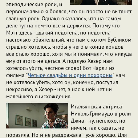
эпизодические роли, и
первоначально я боялся, что он просто не вытянет
главную роль. Однако оказалось, что на самом
деле тут на нем-то все и держится. Потому что
Мэтт здесь - эдакий недотепа, но недотепа
настолько обаятельный, что нам с котом Бубликом
страшно хотелось, чтобы у него в конце концов
все стало хорошо, хотя мы и понимали, что никуда
ему от этого не деться. А подлую Хезер нам
хотелось убить, честное слово! Вот Чарли из
фильма "
Четыре свадьбы и одни похороны
" нам
не хотелось убить, хотя он, конечно, поступил
некрасиво, а Хезер - нет, в нас к ней нет ни
малейшего снисхождения.
Итальянская актриса
Николь Гримаудо в роли
Джиа - ну, неплохо, но
ничем, так сказать, не
поразила. Но и не раздражала - уже хорошо. Для