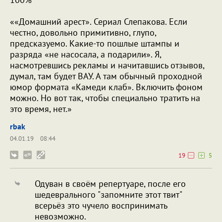
««Домашний арест». Сериал Слепакова. Если
честно, довольно примитивно, глупо,
предсказуемо. Какие-то пошлые штампы и
разряда «не насосала, а подарили». Я,
насмотревшись рекламы и начитавшись отзывов,
думал, там будет ВАУ. А там обычный проходной
юмор формата «Камеди клаб». Включить фоном
можно. Но вот так, чтобы специально тратить на
это время, нет.»
rbak
04.01.19
08:44
19
5
Одуван в своём репертуаре, после его
шедеврального "запомните этот твит"
всерьёз это чучело воспринимать
невозможно.