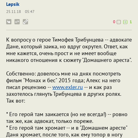
Lepsik
25.11.18
05:47
0
1
К вопросу о герое Тимофея Трибунцева -- адвокате
Дане, который заика, но вдруг окрутел. Ответ, как
мне кажется, очень прост и не имеет вообще
никакого отношения к сюжету "Домашнего ареста".
Собственно: довелось мне на днях посмотреть
фильм "Монах и бес" 2015 года; Алекс на него
писал рецензию --
www.exler.ru
-- и как раз
захотелось глянуть Трибунцева в других ролях.
Так вот:
* Его герой там заикается (но не всегда!) -- ровно
так же, как адвокат, только пореже.
* Его герой там хромает -- и в "Домашнем аресте"
Даня хромает, после того, как ему топор в ногу