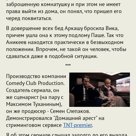
заброшенную комнатушку и при этом не имеет
права выйти из дома, он понял, что пришел его
черед поквитаться.
В довершение всех бед Аркашу бросила Вика,
причем ушла она к этому подлому Паше. Так что
Аникеев находится практически в безвыходном
положении. Впрочем, не такой он человек, чтобы
сдаваться даже в подобной ситуации.
***
Производство компании
Comedy Club Production.
Создатель сериала, он
же сценарист (на пару с
Максимом Туханиным),
он же продюсер - Семен Слепаков.
Демонстрировался "Домашний арест" на
стриминговом сервисе
TNT-premier
.
Я об этом сериале слышал задолго до его выхода,