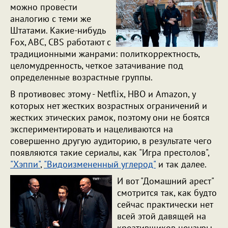
можно провести
аналогию с теми же
Штатами. Какие-нибудь
Fox, ABC, CBS работают с
традиционными жанрами: политкорректность,
целомудренность, четкое затачивание под
определенные возрастные группы.
В противовес этому - Netflix, HBO и Amazon, у
которых нет жестких возрастных ограничений и
жестких этических рамок, поэтому они не боятся
экспериментировать и нацеливаются на
совершенно другую аудиторию, в результате чего
появляются такие сериалы, как "Игра престолов",
"Хэппи"
,
"Видоизмененный углерод"
и так далее.
И вот "Домашний арест"
смотрится так, как будто
сейчас практически нет
всей этой давящей на
креативщиков цензуры,