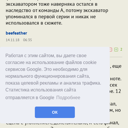
экскаватором тоже наверняка остался в
наследство от команды А, потому экскаватор
упоминался в первой серии и никак не
использовался в сюжете.
beefeather
14.11.18
06:35
6
2
Работая с этим сайтом, вы даете свое
согласие на использование файлов cookie
Есть в российской юмористической традиции, еще
сервисов Google. Это необходимо для
с совка, привычка завершать выступление на
нормального функционирования сайта,
легкой, грустной, щемящей и оптимистичной ноте.
показа целевой рекламы и анализа трафика.
Так финализировались лучшие выступления всех
Статистика использования сайта
корифеев. И здесь режисер делает то же самое. 12
серий нам показывают «настоящее», с
отправляется в Google
Подробнее
беспросветом, коррупцией и идиотией, а финал,
это такая мечта о будущем, пусть с кумовством, но
ОК
добрая и справедливая.
Сцена с утоплением, действительно, и есть финал,