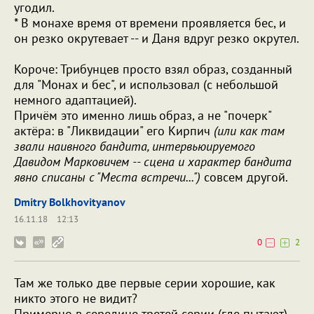
угодил.
* В монахе время от времени проявляется бес, и
он резко окрутевает -- и Даня вдруг резко окрутел.
Короче: Трибунцев просто взял образ, созданный
для "Монах и бес", и использовал (с небольшой
немного адаптацией).
Причём это именно лишь образ, а не "почерк"
актёра: в "Ликвидации" его Кирпич
(или как там
звали наивного бандита, интервьюируемого
Давидом Марковичем -- сцена и характер бандита
явно списаны с "Места встречи...")
совсем другой.
Dmitry Bolkhovityanov
16.11.18
12:13
0
2
Там же только две первые серии хорошие, как
никто этого не видит?
Примерно в середине третей серии (где пытают)