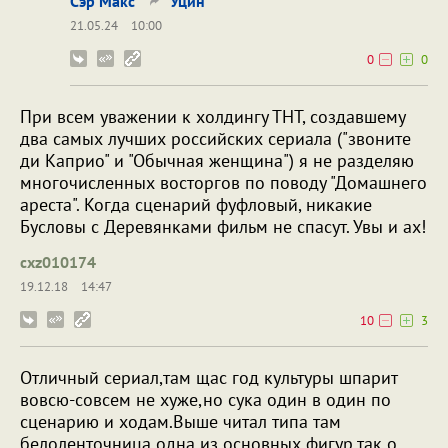
Сэр Макс
Уцин
21.05.24
10:00
0
0
При всем уважении к холдингу ТНТ, создавшему
два самых лучших российских сериала ("звоните
ди Каприо" и "Обычная женщина") я не разделяю
многочисленных восторгов по поводу "Домашнего
ареста". Когда сценарий фуфловый, никакие
Бусловы с Деревянками фильм не спасут. Увы и ах!
cxz010174
19.12.18
14:47
10
3
Отличный сериал,там щас год культуры шпарит
вовсю-совсем не хуже,но сука один в один по
сценарию и ходам.Выше читал типа там
белоленточница одна из основных фигур,так о