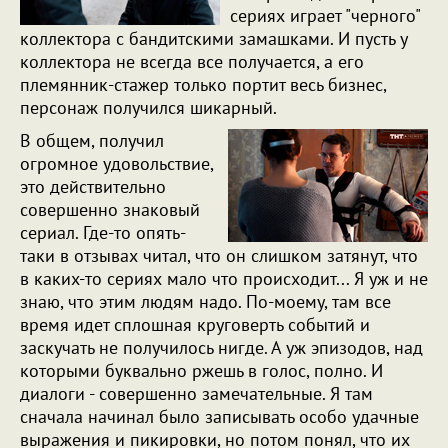
сериях играет "черного"
коллектора с бандитскими замашками. И пусть у
коллектора не всегда все получается, а его
племянник-стажер только портит весь бизнес,
персонаж получился шикарный.
В общем, получил
огромное удовольствие,
это действительно
совершенно знаковый
сериал. Где-то опять-
таки в отзывах читал, что он слишком затянут, что
в каких-то сериях мало что происходит... Я уж и не
знаю, что этим людям надо. По-моему, там все
время идет сплошная круговерть событий и
заскучать не получилось нигде. А уж эпизодов, над
которыми буквально ржешь в голос, полно. И
диалоги - совершенно замечательные. Я там
сначала начинал было записывать особо удачные
выражения и пикировки, но потом понял, что их