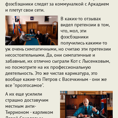
фээсбэшники следят за коммуналкой с Аркадием
и плетут свои сети.
В каких-то отзывах
видел претензии в том,
что, мол, эти
фээсбэшники
получились какими-то
уж очень симпатичными, но считаю эти претензии
несостоятельными. Да, они симпатичные и
забавные, их отлично сыграли Кот с Лысенковым,
но посмотрите на их профессиональную
деятельность. Это же чистая карикатура, это
вообще какие-то Петров с Васечкиным - они же
все "проэтосамое".
А их еще усилили
страшно доставучим
местным анти-
Тиррионом - карликом