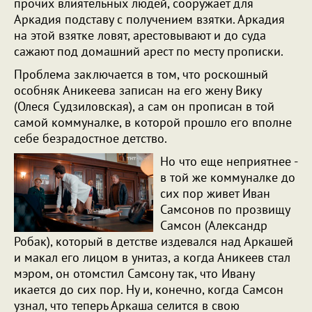
прочих влиятельных людей, сооружает для
Аркадия подставу с получением взятки. Аркадия
на этой взятке ловят, арестовывают и до суда
сажают под домашний арест по месту прописки.
Проблема заключается в том, что роскошный
особняк Аникеева записан на его жену Вику
(Олеся Судзиловская), а сам он прописан в той
самой коммуналке, в которой прошло его вполне
себе безрадостное детство.
Но что еще неприятнее -
в той же коммуналке до
сих пор живет Иван
Самсонов по прозвищу
Самсон (Александр
Робак), который в детстве издевался над Аркашей
и макал его лицом в унитаз, а когда Аникеев стал
мэром, он отомстил Самсону так, что Ивану
икается до сих пор. Ну и, конечно, когда Самсон
узнал, что теперь Аркаша селится в свою