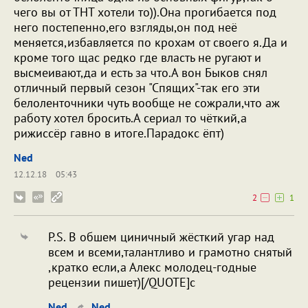
чего вы от ТНТ хотели то)).Она прогибается под
него постепенно,его взгляды,он под неё
меняется,избавляется по крохам от своего я.Да и
кроме того щас редко где власть не ругают и
высмеивают,да и есть за что.А вон Быков снял
отличный первый сезон "Спящих"-так его эти
белоленточники чуть вообще не сожрали,что аж
работу хотел бросить.А сериал то чёткий,а
рижиссёр гавно в итоге.Парадокс ёпт)
Ned
12.12.18
05:43
2
1
P.S. В обшем циничный жёсткий угар над
всем и всеми,талантливо и грамотно снятый
,кратко если,а Алекс молодец-годные
рецензии пишет)[/QUOTE]с
Ned
Ned