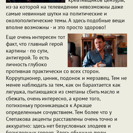
из-за которой на телевидении невозможны даже
самые невинные шутки на политические и
околополитические темы. А здесь подобные вещи
вполне возможны - и это просто здорово!
Еще очень интересен тот
факт, что главный герой
картины - по сути,
антигерой. То есть
личность глубоко
противная практически со всех сторон.
Коррупционер, циник, подонок и мерзавец. Тем не
менее наблюдать за тем, как он барахтается как
лягушка, пытающаяся из сметаны сбить масло и
сбежать, очень интересно, а кроме того,
потихоньку проникаешься к Аркаше
определенным сочувствием. Тем более что у
Слепакова акценты расставлены очень точно и
аккуратно: здесь нет безусловных злодеев и
безусловных героев. Здесь обычные люди,