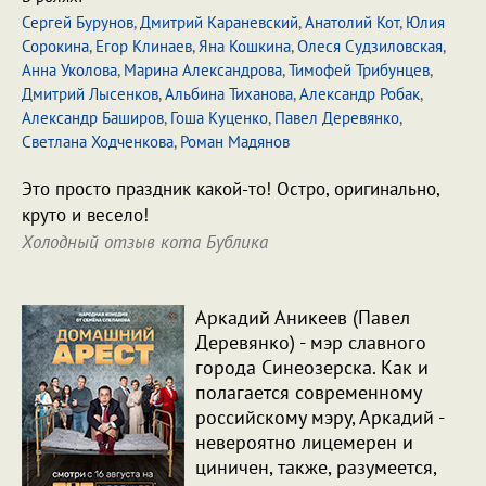
Сергей Бурунов
,
Дмитрий Караневский
,
Анатолий Кот
,
Юлия
Сорокина
,
Егор Клинаев
,
Яна Кошкина
,
Олеся Судзиловская
,
Анна Уколова
,
Марина Александрова
,
Тимофей Трибунцев
,
Дмитрий Лысенков
,
Альбина Тиханова
,
Александр Робак
,
Александр Баширов
,
Гоша Куценко
,
Павел Деревянко
,
Светлана Ходченкова
,
Роман Мадянов
Это просто праздник какой-то! Остро, оригинально,
круто и весело!
Холодный отзыв кота Бублика
Аркадий Аникеев (Павел
Деревянко) - мэр славного
города Синеозерска. Как и
полагается современному
российскому мэру, Аркадий -
невероятно лицемерен и
циничен, также, разумеется,