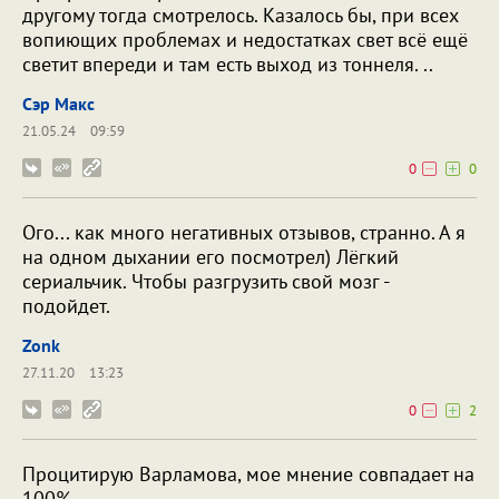
другому тогда смотрелось. Казалось бы, при всех
вопиющих проблемах и недостатках свет всё ещё
светит впереди и там есть выход из тоннеля. ..
Сэр Макс
21.05.24
09:59
0
0
Ого... как много негативных отзывов, странно. А я
на одном дыхании его посмотрел) Лёгкий
сериальчик. Чтобы разгрузить свой мозг -
подойдет.
Zonk
27.11.20
13:23
0
2
Процитирую Варламова, мое мнение совпадает на
100%