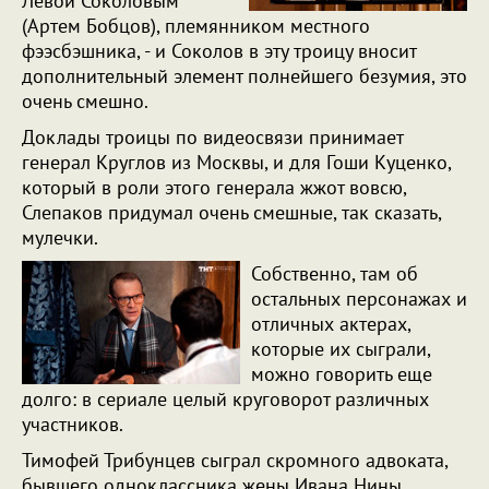
Левой Соколовым
(Артем Бобцов), племянником местного
фээсбэшника, - и Соколов в эту троицу вносит
дополнительный элемент полнейшего безумия, это
очень смешно.
Доклады троицы по видеосвязи принимает
генерал Круглов из Москвы, и для Гоши Куценко,
который в роли этого генерала жжот вовсю,
Слепаков придумал очень смешные, так сказать,
мулечки.
Собственно, там об
остальных персонажах и
отличных актерах,
которые их сыграли,
можно говорить еще
долго: в сериале целый круговорот различных
участников.
Тимофей Трибунцев сыграл скромного адвоката,
бывшего одноклассника жены Ивана Нины,