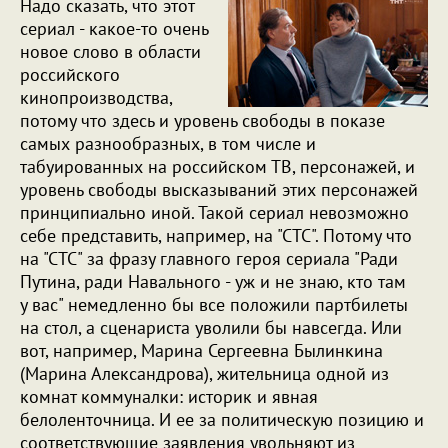
Надо сказать, что этот
сериал - какое-то очень
новое слово в области
российского
кинопроизводства,
потому что здесь и уровень свободы в показе
самых разнообразных, в том числе и
табуированных на российском ТВ, персонажей, и
уровень свободы высказываний этих персонажей
принципиально иной. Такой сериал невозможно
себе представить, например, на "СТС". Потому что
на "СТС" за фразу главного героя сериала "Ради
Путина, ради Навального - уж и не знаю, кто там
у вас" немедленно бы все положили партбилеты
на стол, а сценариста уволили бы навсегда. Или
вот, например, Марина Сергеевна Былинкина
(Марина Александрова), жительница одной из
комнат коммуналки: историк и явная
белоленточница. И ее за политическую позицию и
соответствующие заявления увольняют из