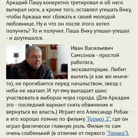
Аркадий Пашу конкретно третировал и об него
вытирал ноги, а кроме того, оставлял утешать Вику,
чтобы Аркаша мог сбежать к своей молодой
любовнице. Ну и что он после этого хотел
получить? То и получил. Паша Вику утешал-утешал
- и доутешался.
Иван Васильевич
Самсонов - простой
работяга,
экскаваторщик. Любит
выпить (а как же иначе-
то), не прогибается перед начальством, звезд с
неба не хватает. И тут ему выпадает шанс
участвовать в выборах мэра города. (Для Аркадия
это - последний вариант снять обвинения и
вернуться во власть.) Играет его Александр Робак -
я его хорошо помню по фильму
"Горько 2"
, где он
играл фактически главную роль. Фильм-то сам
очень слабенький (в отличие от первого
"Горько"
),