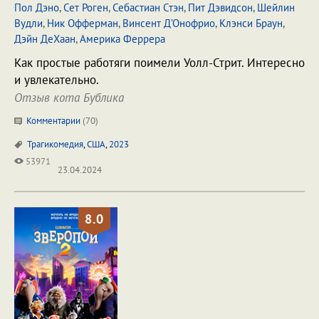
Пол Дэно
,
Сет Роген
,
Себастиан Стэн
,
Пит Дэвидсон
,
Шейлин
Вудли
,
Ник Офферман
,
Винсент Д’Онофрио
,
Клэнси Браун
,
Дэйн ДеХаан
,
Америка Феррера
Как простые работяги поимели Уолл-Стрит. Интересно
и увлекательно.
Отзыв кота Бублика
Комментарии
(
70
)
Трагикомедия
,
США
,
2023
53971
23.04.2024
8.0