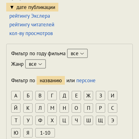
дате публикации
рейтингу Экслера
рейтингу читателей
кол-ву просмотров
все
Фильтр по году фильма
все
Жанр
Фильтр по
названию
или
персоне
А
Б
В
Г
Д
Е
Ж
З
И
Й
К
Л
М
Н
О
П
Р
С
Т
У
Ф
Х
Ц
Ч
Ш
Щ
Э
Ю
Я
1-10