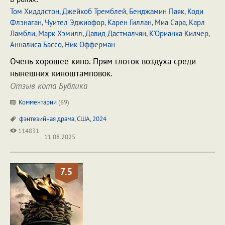
Том Хиддлстон
,
Джейкоб Тремблей
,
Бенджамин Паяк
,
Коди
Флэнаган
,
Чуител Эджиофор
,
Карен Гиллан
,
Миа Сара
,
Карл
Ламбли
,
Марк Хэмилл
,
Давид Дастмалчян
,
К’Орианка Килчер
,
Анналиса Бассо
,
Ник Офферман
Очень хорошее кино. Прям глоток воздуха среди
нынешних киноштамповок.
Отзыв кота Бублика
Комментарии
(
69
)
фэнтезийная драма
,
США
,
2024
114831
11.08.2025
7.5