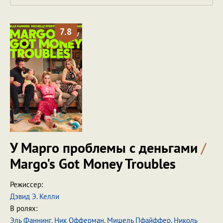
7.8
У Марго проблемы с деньгами
/
Margo's Got Money Troubles
Режиссер:
Дэвид Э. Келли
В ролях:
Эль Фаннинг
,
Ник Офферман
,
Мишель Пфайффер
,
Николь