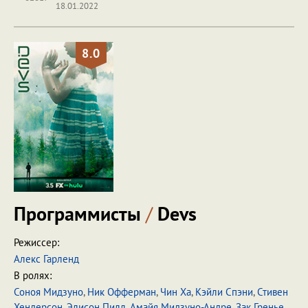
18.01.2022
8.0
Программисты
/
Devs
Режиссер:
Алекс Гарленд
В ролях:
Соноя Мидзуно
,
Ник Офферман
,
Чин Ха
,
Кэйли Спэни
,
Стивен
Хендерсон
,
Элисон Пилл
,
Амайя Мидзуно-Андре
,
Зак Гренье
,