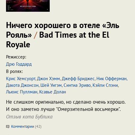
Ничего хорошего в отеле «Эль
Рояль»
/
Bad Times at the El
Royale
Режиссер:
Дрю Годдард
В ролях:
Крис Хемсуорт
,
Джон Хэмм
,
Джефф Бриджес
,
Ник Офферман
,
Дакота Джонсон
,
Шей Уигэм
,
Синтиа Эриво
,
Кэйли Спэни
,
Льюис Пуллман
,
Ксавье Долан
Не слишком оригинально, но сделано очень хорошо.
И оно заметно лучше "Омерзительной восьмерки".
Отзыв кота Бублика
Комментарии
(
42
)