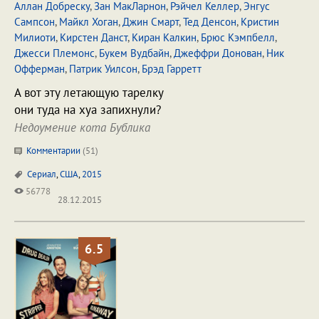
Аллан Добреску
,
Зан МакЛарнон
,
Рэйчел Келлер
,
Энгус
Сампсон
,
Майкл Хоган
,
Джин Смарт
,
Тед Денсон
,
Кристин
Милиоти
,
Кирстен Данст
,
Киран Калкин
,
Брюс Кэмпбелл
,
Джесси Племонс
,
Букем Вудбайн
,
Джеффри Донован
,
Ник
Офферман
,
Патрик Уилсон
,
Брэд Гарретт
А вот эту летающую тарелку
они туда на хуа запихнули?
Недоумение кота Бублика
Комментарии
(
51
)
Сериал
,
США
,
2015
56778
28.12.2015
6.5