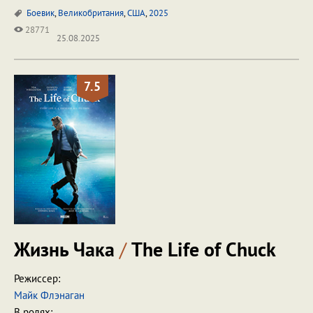
Боевик
,
Великобритания
,
США
,
2025
28771
25.08.2025
7.5
Жизнь Чака
/
The Life of Chuck
Режиссер:
Майк Флэнаган
В ролях: