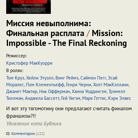
Миссия невыполнима:
Финальная расплата
/
Mission:
Impossible - The Final Reckoning
Режиссер:
Кристофер МакКуорри
В ролях:
Том Круз
,
Хейли Этуэлл
,
Винг Реймз
,
Саймон Пегг
,
Эсай
Моралес
,
Пом Клементьефф
,
Генри Черни
,
Холт МакКэллани
,
Джанет Мактир
,
Ник Офферман
,
Ханна Уоддингэм
,
Трэмелл
Тиллман
,
Анджела Бассетт
,
Гей Уигэм
,
Марк Гэттис
,
Кэри Элвес
И вот эту тягомотину они предлагают считать финалом
франшизы?!!
Удивление кота Бублика
Комментарии
(
122
)