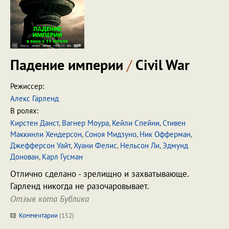
Падение империи
/
Civil War
Режиссер:
Алекс Гарленд
В ролях:
Кирстен Данст
,
Вагнер Моура
,
Кейли Спейни
,
Стивен
Маккинли Хендерсон
,
Соноя Мидзуно
,
Ник Офферман
,
Джефферсон Уайт
,
Хуани Фелис
,
Нельсон Ли
,
Эдмунд
Донован
,
Карл Гусман
Отлично сделано - зрелищно и захватывающе.
Гарленд никогда не разочаровывает.
Отзыв кота Бублика
Комментарии
(
152
)