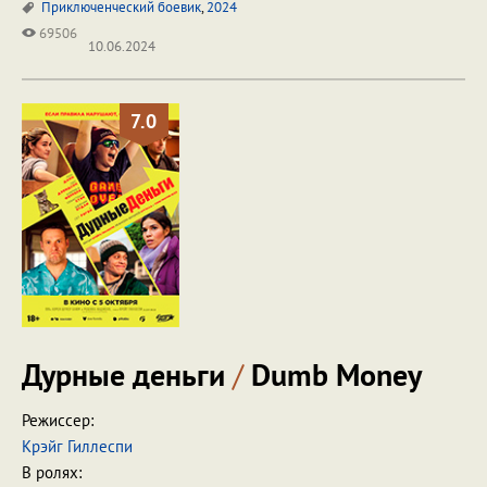
Приключенческий боевик
,
2024
69506
10.06.2024
7.0
Дурные деньги
/
Dumb Money
Режиссер:
Крэйг Гиллеспи
В ролях: