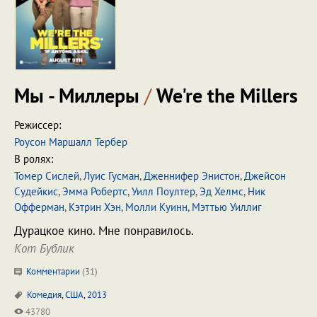
Мы - Миллеры
/
We're the Millers
Режиссер:
Роусон Маршалл Тербер
В ролях:
Томер Сислей
,
Луис Гусман
,
Дженнифер Энистон
,
Джейсон
Судейкис
,
Эмма Робертс
,
Уилл Поултер
,
Эд Хелмс
,
Ник
Офферман
,
Кэтрин Хэн
,
Молли Куинн
,
Мэттью Уиллиг
Дурацкое кино. Мне понравилось.
Кот Бублик
Комментарии
(
31
)
Комедия
,
США
,
2013
43780