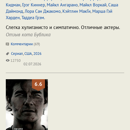
Кидман
,
Грэг Киннер
,
Майкл Ангарано
,
Майкл Воркай
,
Саша
Даймонд
,
Лора Сан Джакомо
,
Кэйтлин МакГи
,
Марша Гэй
Харден
,
Таддеа Грэм.
Слегка хулиганисто и симпатично. Отличные актеры.
Отзыв кота Бублика
Комментарии
(
69
)
Сериал
,
США
,
2026
12750
02.07.2026
6.6