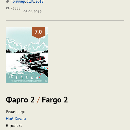
Триллер
,
США
,
2018
76335
03.06.2019
7.0
Фарго 2
/
Fargo 2
Режиссер:
Ной Хоули
В ролях: