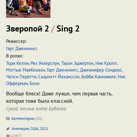
Зверопой 2
/
Sing 2
Режиссер:
Гарт Дженнингс
В ролях:
Тори Келли
,
Риз Уизерспун
,
Тэрон Эджертон
,
Ник Кролл
,
Мэттью МакКонахи
,
Гарт Дженнингс
,
Дженнифер Сондерс
,
Челси Перетти
,
Скарлетт Йоханссон
,
Бобби Каннавале
,
Ник
Офферман
,
Боно
Вообще блеск! Даже лучше, чем первая часть,
которая тоже была классной.
Сухой отзыв кота Бублика
Комментарии
(
55
)
Анимация
,
США
,
2021
62817