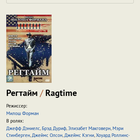
Регтайм
/
Ragtime
Режиссер:
Милош Форман
В ролях:
Джефф Дэниелс
,
Брэд Дуриф
,
Элизабет Макговерн
,
Мэри
Стинберген
,
Джеймс Олсон
,
Джеймс Кэгни
,
Хоуард Роллинс-