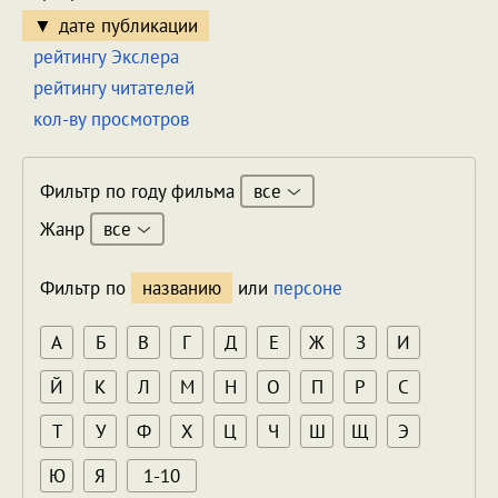
дате публикации
рейтингу Экслера
рейтингу читателей
кол-ву просмотров
все
Фильтр по году фильма
все
Жанр
Фильтр по
названию
или
персоне
А
Б
В
Г
Д
Е
Ж
З
И
Й
К
Л
М
Н
О
П
Р
С
Т
У
Ф
Х
Ц
Ч
Ш
Щ
Э
Ю
Я
1-10