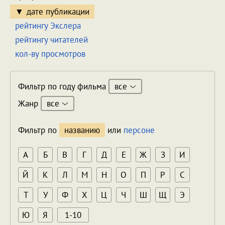
дате публикации
рейтингу Экслера
рейтингу читателей
кол-ву просмотров
все
Фильтр по году фильма
все
Жанр
Фильтр по
названию
или
персоне
А
Б
В
Г
Д
Е
Ж
З
И
Й
К
Л
М
Н
О
П
Р
С
Т
У
Ф
Х
Ц
Ч
Ш
Щ
Э
Ю
Я
1-10