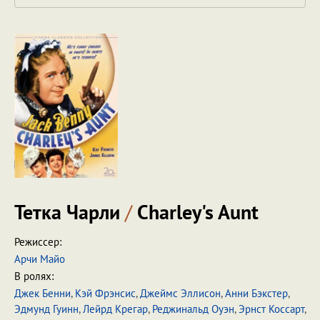
Тетка Чарли
/
Charley's Aunt
Режиссер:
Арчи Майо
В ролях:
Джек Бенни
,
Кэй Фрэнсис
,
Джеймс Эллисон
,
Анни Бэкстер
,
Эдмунд Гуинн
,
Лейрд Крегар
,
Реджинальд Оуэн
,
Эрнст Коссарт
,