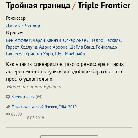
Тройная граница
/
Triple Frontier
Режиссер:
Джей Си Чендор
В ролях:
Бен Аффлек
,
Чарли Ханнэм
,
Оскар Айзек
,
Педро Паскаль
,
Гаррет Хедлунд
,
Адриа Архона
,
Шейла Ванд
,
Рейнальдо
Гальегос
,
Кристин Хорн
,
Шон МакБрайд
Как у таких сценаристов, такого режиссера и таких
актеров могло получиться подобное барахло - это
просто удивительно.
Удивление кота Бублика
Комментарии
(
64
)
Приключенческий боевик
,
США
,
2019
66809
18.03.2019