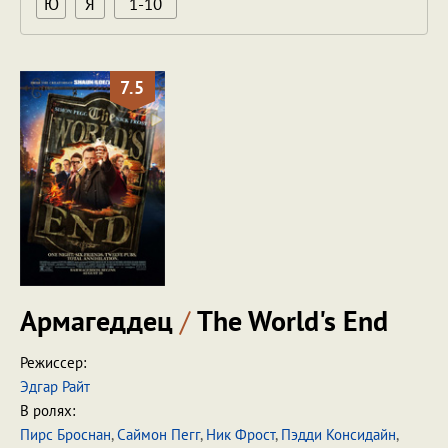
Ю
Я
1-10
7.5
Армагеддец
/
The World's End
Режиссер:
Эдгар Райт
В ролях:
Пирс Броснан
,
Саймон Пегг
,
Ник Фрост
,
Пэдди Консидайн
,