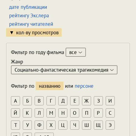
дате публикации
рейтингу Экслера
рейтингу читателей
кол-ву просмотров
все
Фильтр по году фильма
Жанр
Социально-фантастическая трагикомедия
Фильтр по
названию
или
персоне
А
Б
В
Г
Д
Е
Ж
З
И
Й
К
Л
М
Н
О
П
Р
С
Т
У
Ф
Х
Ц
Ч
Ш
Щ
Э