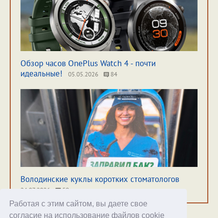
Обзор часов OnePlus Watch 4 - почти
идеальные!
05.05.2026
84
Володинские куклы коротких стоматологов
24.07.2026
59
Работая с этим сайтом, вы даете свое
согласие на использование файлов cookie