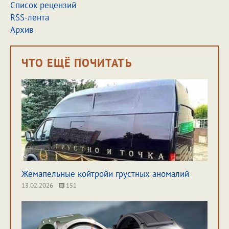
Список рецензий
RSS-лента
Архив
ЧТО ЕЩЁ ПОЧИТАТЬ
Жёмапельные койтройи грустных аномалий
13.02.2026
151