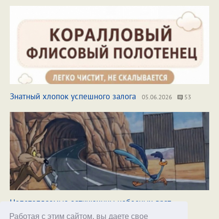
Знатный хлопок успешного залога
05.06.2026
53
Непотопляемые заткнюхины небесных врат
31.07.2026
97
Работая с этим сайтом, вы даете свое