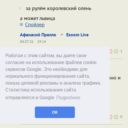
за рулём королевский олень
а может львица
Cпойлер
Афанасий Прелло
Esoom Live
04.07.26
19:14
0
1
Работая с этим сайтом, вы даете свое
согласие на использование файлов cookie
а может львица
сервисов Google. Это необходимо для
нормального функционирования сайта,
Львица-многостаночница? Одновременно и
плечевая и водитель-дальнобойщик?
показа целевой рекламы и анализа трафика.
Cпойлер
Статистика использования сайта
отправляется в Google
Подробнее
Esoom Live
Афанасий Прелло
04.07.26
20:05
ОК
0
0