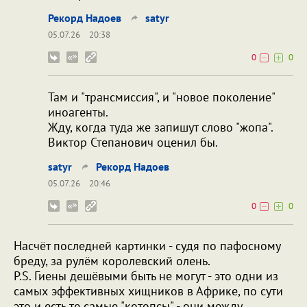
Рекорд Надоев
satyr
05.07.26
20:38
0
0
Там и "трансмиссия", и "новое поколение"
иноагенты.
Жду, когда туда же запишут слово "жопа".
Виктор Степанович оценил бы.
satyr
Рекорд Надоев
05.07.26
20:46
0
0
Насчёт последней картинки - судя по пафосному
бреду, за рулём королевский олень.
P.S. Гиены дешёвыми быть не могут - это одни из
самых эффективных хищников в Африке, по сути
это и есть те самые "котопсы" - они между