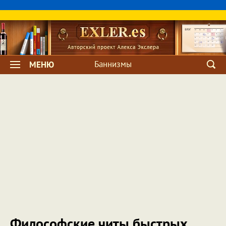
Баннизмы
МЕНЮ
Философские читы быстрых