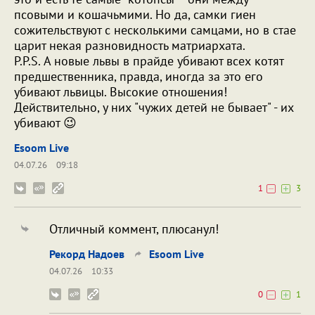
псовыми и кошачьмими. Но да, самки гиен
сожительствуют с несколькими самцами, но в стае
царит некая разновидность матриархата.
P.P.S. А новые львы в прайде убивают всех котят
предшественника, правда, иногда за это его
убивают львицы. Высокие отношения!
Действительно, у них "чужих детей не бывает" - их
убивают 😉
Esoom Live
04.07.26
09:18
1
3
Отличный коммент, плюсанул!
Рекорд Надоев
Esoom Live
04.07.26
10:33
0
1