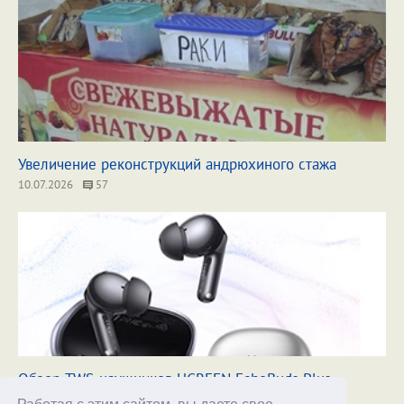
Увеличение реконструкций андрюхиного стажа
10.07.2026
57
Обзор TWS-наушников UGREEN EchoBuds Plus
14.07.2026
22