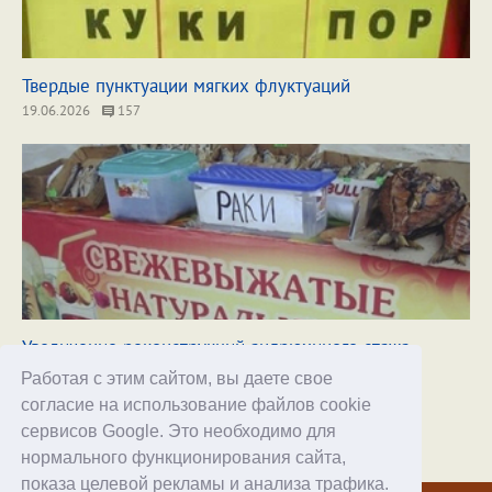
Твердые пунктуации мягких флуктуаций
19.06.2026
157
Увеличение реконструкций андрюхиного стажа
10.07.2026
57
Работая с этим сайтом, вы даете свое
согласие на использование файлов cookie
сервисов Google. Это необходимо для
нормального функционирования сайта,
Хостинг
показа целевой рекламы и анализа трафика.