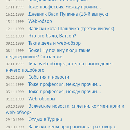
Тоже профессия, между прочим...
17.11.1999
Дневник Васи Пупкина (18-й выпуск)
16.11.1999
Web-обзор
13.11.1999
Записки кота Шашлыка (третий выпуск)
12.11.1999
Что это было, Ватсон?
11.11.1999
Такие дела и web-обзор
09.11.1999
Боже! Ну почему люди такие
08.11.1999
недоверчивые? Сказал же:
Типа web-обзоры, хотя на самом деле -
07.11.1999
ничего подобного
События и новости
06.11.1999
Тоже профессия, между прочим…
04.11.1999
Тоже профессия, между прочим…
03.11.1999
Web-обзоры
01.11.1999
Всяческие новости, сплетни, комментарии и
30.10.1999
web-обзоры
Отдых в Турции
29.10.1999
Записки жены программиста: разговор с
28.10.1999