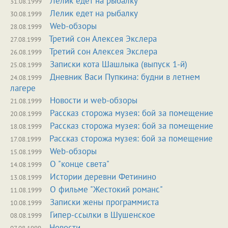
Лелик едет на рыбалку
31.08.1999
Лелик едет на рыбалку
30.08.1999
Web-обзоры
28.08.1999
Третий сон Алексея Экслера
27.08.1999
Третий сон Алексея Экслера
26.08.1999
Записки кота Шашлыка (выпуск 1-й)
25.08.1999
Дневник Васи Пупкина: будни в летнем
24.08.1999
лагере
Новости и web-обзоры
21.08.1999
Рассказ сторожа музея: бой за помещение
20.08.1999
Рассказ сторожа музея: бой за помещение
18.08.1999
Рассказ сторожа музея: бой за помещение
17.08.1999
Web-обзоры
15.08.1999
О "конце света"
14.08.1999
Истории деревни Фетинино
13.08.1999
О фильме "Жестокий романс"
11.08.1999
Записки жены программиста
10.08.1999
Гипер-ссылки в Шушенское
08.08.1999
Новости