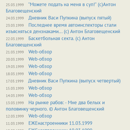
"Можете подать на меня в суп!" (с)Антон
25.03.1999
Благовещенский
Дневник Васи Пупкина (выпуск пятый)
24.03.1999
Последнее время автоинспекторы cтали
23.03.1999
изъясняться дензнаками... (c) Антон Благовещенский
Баскетбольная секта. (c) Антон
22.03.1999
Благовещенский
Web-обзор
21.03.1999
Web-обзор
20.03.1999
Web-обзор
19.03.1999
Web-обзор
18.03.1999
Дневник Васи Пупкина (выпуск четвертый)
17.03.1999
Web-обзор
15.03.1999
Web-обзор
14.03.1999
Ha рынке рабов: - Мне два белых и
13.03.1999
половинку черного. © Антон Благовещенский
Web-обзор
12.03.1999
ЕЖЕнастроенники 11.03.1999
11.03.1999