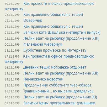
Как провести в офисе предновогоднюю
30.12.1999
вечеринку
Как правильно общаться с тещей
28.12.1999
Обзор-чик
26.12.1999
Как правильно общаться с тещей
24.12.1999
Записки кота Шашлыка (четвертый выпуск)
23.12.1999
Лелик едет на рыбалку (продолжение XIII)
22.12.1999
Маленький webариум
20.12.1999
Субботняя проwebка по Интернету
18.12.1999
Как провести в офисе предновогоднюю
17.12.1999
вечеринку
Дневник тещи: молодежь отдыхает
16.12.1999
Лелик едет на рыбалку (продолжение XII)
15.12.1999
Немножечко новостей
13.12.1999
Продолжение субботнего web-обзора
12.12.1999
Традиционный... ну вы сами догадались
11.12.1999
Лелик едет на рыбалку (продолжение XI)
10.12.1999
Записки жены программиста: домашнее
09.12.1999