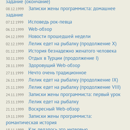
задание (окончание)
Записки жены программиста: домашнее
08.12.1999
задание
Исповедь рок-певца
07.12.1999
Web-обзор
06.12.1999
Новости прошедшей недели
04.12.1999
Лелик едет на рыбалку (продолжение X)
02.12.1999
История безнадежно женатого человека
01.12.1999
Отдых в Турции (продолжение I)
30.11.1999
Здоровущий Web-обзор
28.11.1999
Нечто очень традиционное
27.11.1999
Лелик едет на рыбалку (продолжение IX)
26.11.1999
Лелик едет на рыбалку (продолжение VIII)
25.11.1999
Записки жены программиста: первый урок
24.11.1999
Лелик едет на рыбалку
23.11.1999
Воскресный Web-обзор
21.11.1999
Записки жены программиста:
19.11.1999
романтическая история
Как делалось это интервью
18.11.1999