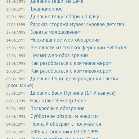
Дневник тещи: на даче
21.06.1999
Традиционное
19.06.1999
Дневник тещи: сборы на дачу
18.06.1999
Рассказ сторожа музея: суровое детство
17.06.1999
Советы молодоженам
15.06.1999
Неожиданное web-обозрение
14.06.1999
Веселости из телеконференции Pvt.Exler
13.06.1999
Целый web-обоз зрений
12.06.1999
Как разобраться с коммивояжером
11.06.1999
Как разобраться с коммивояжером
10.06.1999
Дневник Тещи: день рождения Светки
09.06.1999
(окончание)
Дневник Васи Пупкина (14-й выпуск)
08.06.1999
Наш ответ Чембер Лене
07.06.1999
Воскресные обозрения
06.06.1999
Субботние обзоры и новости
05.06.1999
Полный обозрям-с получается
04.06.1999
ЕЖЕнастроенники 03.06.1999
03.06.1999