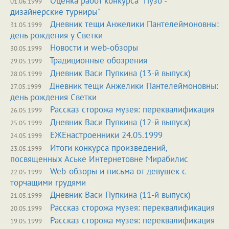
Оценка работ конкурса "Пузо -
01.06.1999
дизайнерские турниры"
Дневник тещи Анжелики Пантелеймоновны:
31.05.1999
день рождения у Светки
Новости и web-обзоры
30.05.1999
Традиционные обозрения
29.05.1999
Дневник Васи Пупкина (13-й выпуск)
28.05.1999
Дневник тещи Анжелики Пантелеймоновны:
27.05.1999
день рождения Светки
Рассказ сторожа музея: переквалификация
26.05.1999
Дневник Васи Пупкина (12-й выпуск)
25.05.1999
ЕЖЕнастроенники 24.05.1999
24.05.1999
Итоги конкурса произведений,
23.05.1999
посвященных Аське Интернетовне Мирабилис
Web-обзоры и письма от девушек с
22.05.1999
торчащими грудями
Дневник Васи Пупкина (11-й выпуск)
21.05.1999
Рассказ сторожа музея: переквалификация
20.05.1999
Рассказ сторожа музея: переквалификация
19.05.1999