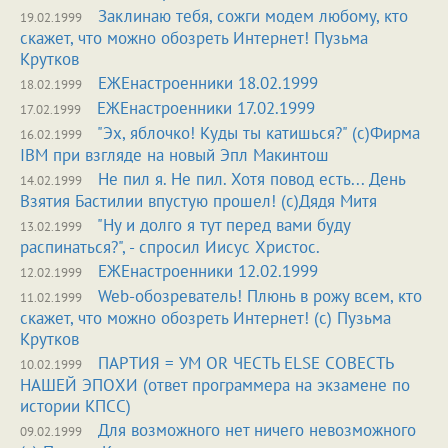
Заклинаю тебя, сожги модем любому, кто
19.02.1999
скажет, что можно обозреть Интернет! Пузьма
Крутков
ЕЖЕнастроенники 18.02.1999
18.02.1999
ЕЖЕнастроенники 17.02.1999
17.02.1999
"Эх, яблочко! Куды ты катишься?" (с)Фирма
16.02.1999
IBM при взгляде на новый Эпл Макинтош
Не пил я. Не пил. Хотя повод есть... День
14.02.1999
Взятия Бастилии впустую прошел! (с)Дядя Митя
"Ну и долго я тут перед вами буду
13.02.1999
распинаться?", - спросил Иисус Христос.
ЕЖЕнастроенники 12.02.1999
12.02.1999
Web-обозреватель! Плюнь в рожу всем, кто
11.02.1999
скажет, что можно обозреть Интернет! (с) Пузьма
Крутков
ПАРТИЯ = УМ OR ЧЕСТЬ ELSE СОВЕСТЬ
10.02.1999
НАШЕЙ ЭПОХИ (ответ программера на экзамене по
истории КПСС)
Для возможного нет ничего невозможного
09.02.1999