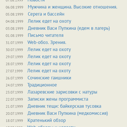
07.08.1999
Мужчина и женщина. Высокие отношения.
06.08.1999
Серега и бассейн
05.08.1999
Лелик едет на охоту
04.08.1999
Дневник Васи Пупкина (едем в лагерь)
03.08.1999
Письмо читателя
01.08.1999
Web-обоз. Зрения.
31.07.1999
Лелик едет на охоту
30.07.1999
Лелик едет на охоту
29.07.1999
Лелик едет на охоту
28.07.1999
Лелик едет на охоту
27.07.1999
Сочинские гаишники
26.07.1999
Традиционное
24.07.1999
Лазаревские зарисовки с натуры
23.07.1999
Записки жены программиста
22.07.1999
Дневник тещи: байкерская тусовка
21.07.1999
Дневник Васи Пупкина (медкомиссия)
20.07.1999
Кратенький обзор
18.07.1999