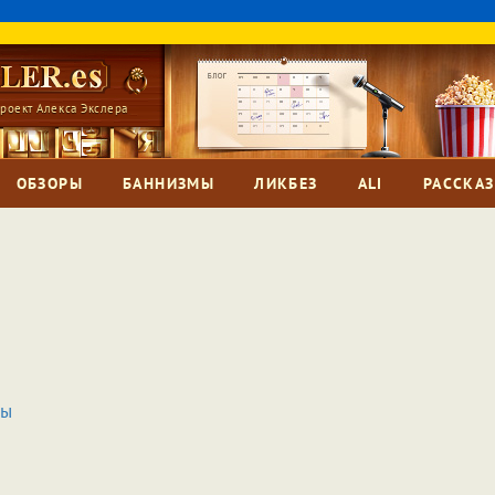
роект Алекса Экслера
ОБЗОРЫ
БАННИЗМЫ
ЛИКБЕЗ
ALI
РАССКА
ды